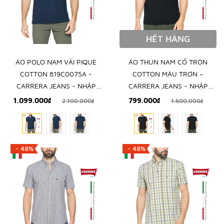
HẾT HÀNG
ÁO POLO NAM VẢI PIQUE
ÁO THUN NAM CỔ TRÒN
COTTON 819C0075A -
COTTON MÀU TRƠN –
CARRERA JEANS - NHẬP
CARRERA JEANS - NHẬP
KHẨU CHÍNH NGẠCH TỪ
KHẨU CHÍNH HÃNG TỪ Ý
1.099.000₫
799.000₫
2.100.000₫
1.600.000₫
ITALIA
- 48%
- 48%