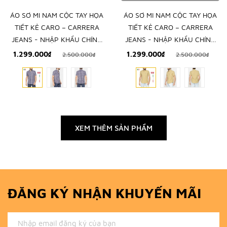
ÁO SƠ MI NAM CỘC TAY HỌA
ÁO SƠ MI NAM CỘC TAY HỌA
TIẾT KẺ CARO – CARRERA
TIẾT KẺ CARO – CARRERA
JEANS - NHẬP KHẨU CHÍNH
JEANS - NHẬP KHẨU CHÍNH
NGẠCH TỪ Ý
NGẠCH TỪ Ý
1.299.000₫
1.299.000₫
2.500.000₫
2.500.000₫
XEM THÊM SẢN PHẨM
ĐĂNG KÝ NHẬN KHUYẾN MÃI