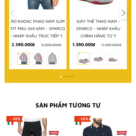
HẾT HÀNG
IM
GIÀY THỂ THAO NAM -
DÉP NAM - SPARCO - NHẬP
D
RCO
SPARCO - NHẬP KHẨU
KHẨU CHÍNH HÃNG TỪ Ý
 TỪ
CHÍNH HÃNG TỪ Ý
1.590.000₫
999.000₫
₫
5.390.000₫
2.580.000₫
SẢN PHẨM TƯƠNG TỰ
- 48%
- 48%