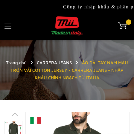
Công ty nhập khẩu & phân phối độc 
Trang chủ
CARRERA JEANS
ÁO DÀI TAY NAM MÀU
TRƠN VẢI COTTON JERSEY - CARRERA JEANS - NHẬP
KHẨU CHÍNH NGẠCH TỪ ITALIA