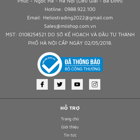
Phúc - Ngọc Hà - Hà Nội (Liễu Giai - Ba Đình)
Hotline:
0988.922.100
Email:
Heliostrading2022@gmail.com
Sales@miishop.com.vn
MST: 0108254521 DO SỞ KẾ HOẠCH VÀ ĐẦU TƯ THÀNH
PHỐ HÀ NỘI CẤP NGÀY 02/05/2018.
HỖ TRỢ
Trang chủ
Giới thiệu
Tin tức