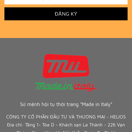
ĐĂNG KÝ
Sứ mệnh hội tụ thời trang "Made in Italy"
CÔNG TY CỔ PHẦN ĐẦU TƯ VÀ THƯƠNG MẠI - HELIOS
Địa chỉ: Tầng 1- Tòa D - Khách sạn La Thành - 226 Vạn