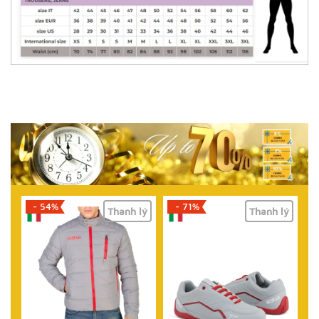
- 71%
- 61%
lý
Thanh lý
Thanh lý