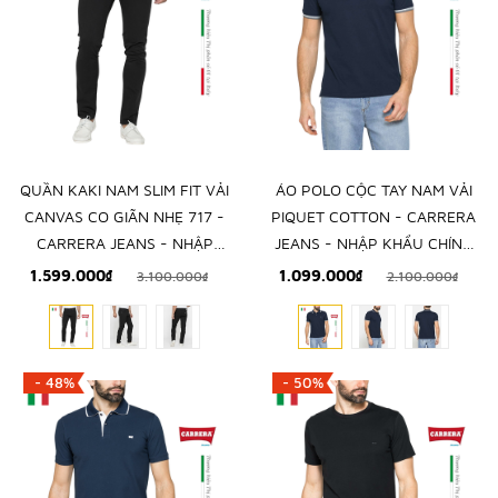
QUẦN KAKI NAM SLIM FIT VẢI
ÁO POLO CỘC TAY NAM VẢI
CANVAS CO GIÃN NHẸ 717 -
PIQUET COTTON - CARRERA
CARRERA JEANS - NHẬP
JEANS - NHẬP KHẨU CHÍNH
KHẨU CHÍNH NGẠCH TỪ Ý
NGẠCH TỪ ITALIA
1.599.000₫
1.099.000₫
3.100.000₫
2.100.000₫
- 48%
- 50%