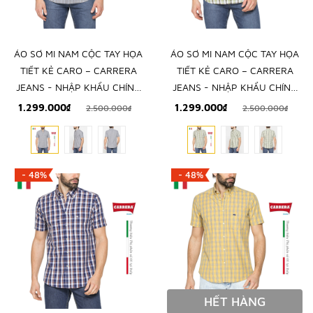
ÁO SƠ MI NAM CỘC TAY HỌA
ÁO SƠ MI NAM CỘC TAY HỌA
TIẾT KẺ CARO – CARRERA
TIẾT KẺ CARO – CARRERA
JEANS - NHẬP KHẨU CHÍNH
JEANS - NHẬP KHẨU CHÍNH
NGẠCH TỪ Ý
NGẠCH TỪ Ý
1.299.000₫
1.299.000₫
2.500.000₫
2.500.000₫
- 48%
- 48%
HẾT HÀNG