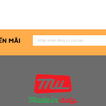
ẾN MÃI