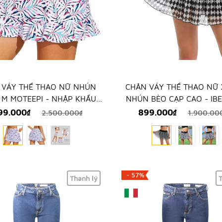
 VÁY THỂ THAO NỮ NHÚN
CHÂN VÁY THỂ THAO NỮ 
 M MOTEEPI - NHẬP KHẨU
NHÚN BÈO CẠP CAO - IBE
TRỰC TIẾP TỪ MỸ
NHẬP KHẨU TRỰC TIẾP 
099.000₫
899.000₫
2.500.000₫
1.900.00
- 57%
Thanh lý
T