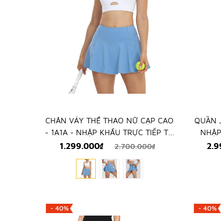
CHÂN VÁY THỂ THAO NỮ CẠP CAO
QUẦN J
- 1A1A - NHẬP KHẨU TRỰC TIẾP TỪ
NHẬP
MỸ
1.299.000₫
2.9
2.700.000₫
- 40%
- 40%