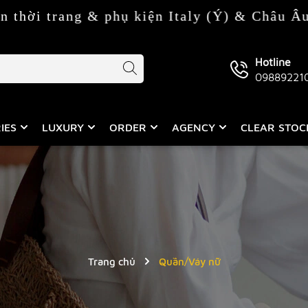
rang & phụ kiện Italy (Ý) & Châu Âu
Hotline
09889221
IES
LUXURY
ORDER
AGENCY
CLEAR STO
Trang chủ
Quần/Váy nữ