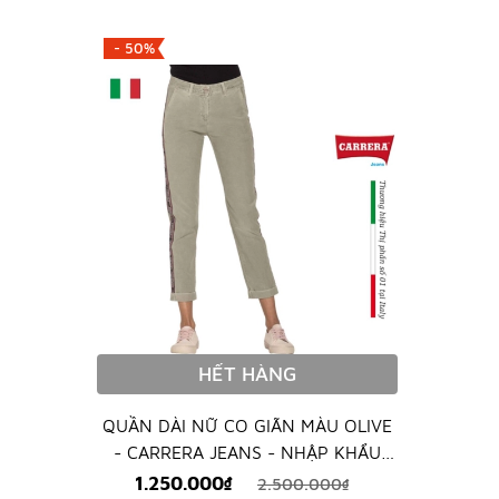
- 50%
HẾT HÀNG
QUẦN DÀI NỮ CO GIÃN MÀU OLIVE
- CARRERA JEANS - NHẬP KHẨU
CHÍNH HÃNG TỪ ITALIA
1.250.000₫
2.500.000₫