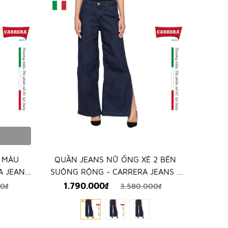
 MÀU
QUẦN JEANS NỮ ỐNG XẺ 2 BÊN
A JEANS
SUÔNG RỘNG - CARRERA JEANS -
NG TỪ
NHẬP KHẨU CHÍNH HÃNG TỪ ITALIA
1.790.000₫
0₫
3.580.000₫