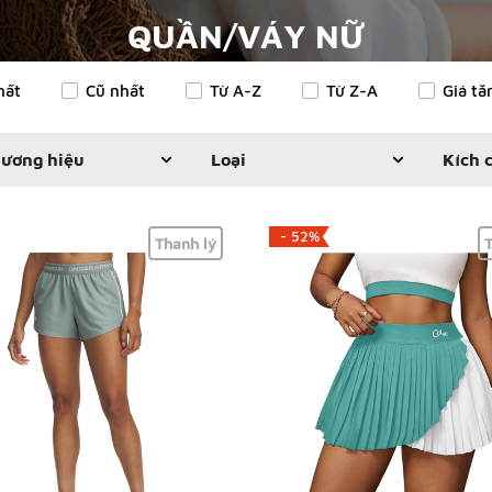
QUẦN/VÁY NỮ
hất
Cũ nhất
Từ A-Z
Từ Z-A
Giá tă
ương hiệu
Loại
Kích 
- 52%
Thanh lý
T