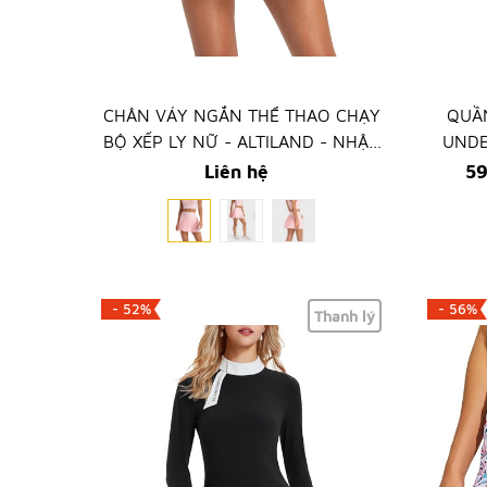
CHÂN VÁY NGẮN THỂ THAO CHẠY
QUẦN
BỘ XẾP LY NỮ - ALTILAND - NHẬP
UNDE
KHẨU TRỰC TIẾP TỪ MỸ
Liên hệ
59
- 52%
- 56%
Thanh lý