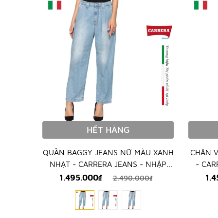
HẾT HÀNG
QUẦN BAGGY JEANS NỮ MÀU XANH
CHÂN V
NHẠT - CARRERA JEANS - NHẬP
- CAR
KHẨU CHÍNH HÃNG TỪ ITALIA
C
1.495.000₫
1.
2.490.000₫