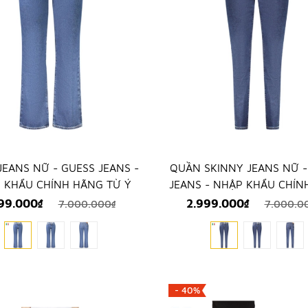
EANS NỮ - GUESS JEANS -
QUẦN SKINNY JEANS NỮ -
 KHẨU CHÍNH HÃNG TỪ Ý
JEANS - NHẬP KHẨU CHÍN
TỪ Ý
99.000₫
2.999.000₫
7.000.000₫
7.000.0
- 40%