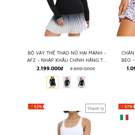
BỘ VÁY THỂ THAO NỮ HAI MẢNH -
CHÂN
AFZ - NHẬP KHẨU CHÍNH HÃNG TỪ
BÈO -
MỸ
2.199.000₫
1.
4.600.000₫
- 52%
- 57%
Thanh lý