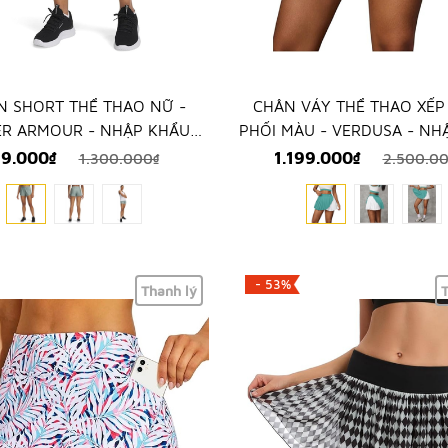
 SHORT THỂ THAO NỮ -
CHÂN VÁY THỂ THAO XẾP
R ARMOUR - NHẬP KHẨU
PHỐI MÀU - VERDUSA - NH
TRỰC TIẾP TỪ MỸ
TRỰC TIẾP TỪ MỸ
9.000₫
1.199.000₫
1.300.000₫
2.500.0
- 53%
Thanh lý
T