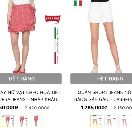
HẾT HÀNG
HẾT HÀNG
ÁY NỮ VẠT CHÉO HỌA TIẾT
QUẦN SHORT JEANS NỮ
RERA JEANS - NHẬP KHẨU
TRẮNG GẤP GẤU - CARRER
HÍNH HÃNG TỪ ITALIA
- NHẬP KHẨU CHÍNH HÃ
450.000₫
1.285.000₫
2.420.000₫
2.150.00
ITALIA