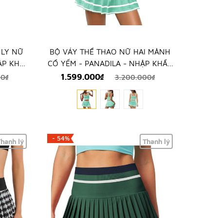
 LY NỮ
BỘ VÁY THỂ THAO NỮ HAI MẢNH
ẬP KHẨU
CỔ YẾM - PANADILA - NHẬP KHẨU
CHÍNH HÃNG TỪ MỸ
1.599.000₫
00₫
3.200.000₫
- 54%
hanh lý
Thanh lý