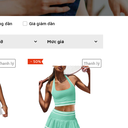
ng dần
Giá giảm dần
cỡ
Mức giá
- 50%
hanh lý
Thanh lý