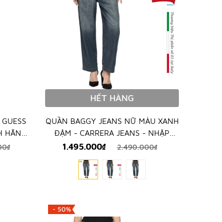
HẾT HÀNG
 GUESS
QUẦN BAGGY JEANS NỮ MÀU XANH
H HÃNG
ĐẬM - CARRERA JEANS - NHẬP
KHẨU CHÍNH HÃNG TỪ ITALIA
1.495.000₫
00₫
2.490.000₫
- 50%