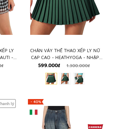
XẾP LY
CHÂN VÁY THỂ THAO XẾP LY NỮ
AUTI -
CẠP CAO - HEATHYOGA - NHẬP
TỪ MỸ
KHẨU TRỰC TIẾP TỪ MỸ
599.000₫
0₫
1.300.000₫
- 40%
hanh lý