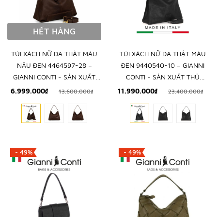
HẾT HÀNG
TÚI XÁCH NỮ DA THẬT MÀU
TÚI XÁCH NỮ DA THẬT MÀU
NÂU ĐEN 4464597-28 –
ĐEN 9440540-10 – GIANNI
GIANNI CONTI - SẢN XUẤT
CONTI - SẢN XUẤT THỦ
THỦ CÔNG TẠI ITALY
CÔNG TẠI ITALY
6.999.000₫
11.990.000₫
13.600.000₫
23.400.000₫
- 49%
- 49%