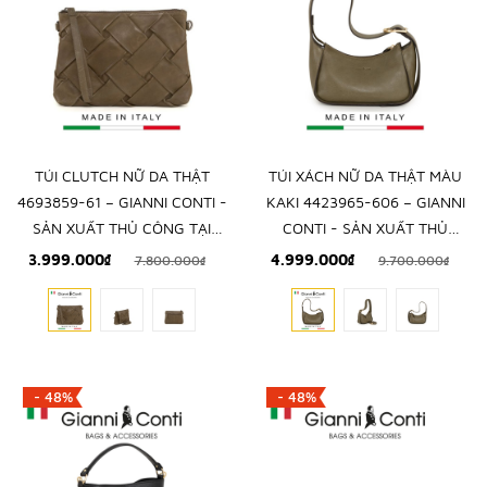
TÚI CLUTCH NỮ DA THẬT
TÚI XÁCH NỮ DA THẬT MÀU
4693859-61 – GIANNI CONTI -
KAKI 4423965-606 – GIANNI
SẢN XUẤT THỦ CÔNG TẠI
CONTI - SẢN XUẤT THỦ
ITALY
CÔNG TẠI ITALY
3.999.000₫
4.999.000₫
7.800.000₫
9.700.000₫
- 48%
- 48%