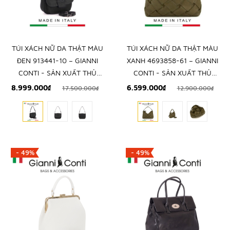
TÚI XÁCH NỮ DA THẬT MÀU
TÚI XÁCH NỮ DA THẬT MÀU
ĐEN 913441-10 – GIANNI
XANH 4693858-61 – GIANNI
CONTI - SẢN XUẤT THỦ
CONTI - SẢN XUẤT THỦ
CÔNG TẠI ITALY
CÔNG TẠI ITALY
8.999.000₫
6.599.000₫
17.500.000₫
12.900.000₫
- 49%
- 49%