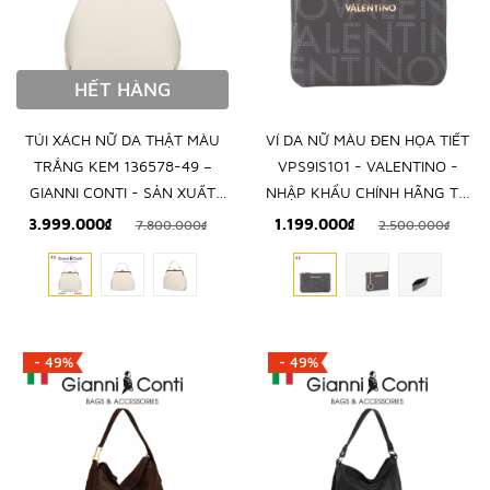
HẾT HÀNG
TÚI XÁCH NỮ DA THẬT MÀU
VÍ DA NỮ MÀU ĐEN HỌA TIẾT
TRẮNG KEM 136578-49 –
VPS9IS101 - VALENTINO -
GIANNI CONTI - SẢN XUẤT
NHẬP KHẨU CHÍNH HÃNG TỪ
THỦ CÔNG TẠI ITALY
Ý
3.999.000₫
1.199.000₫
7.800.000₫
2.500.000₫
- 49%
- 49%