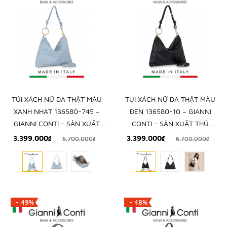
TÚI XÁCH NỮ DA THẬT MÀU
TÚI XÁCH NỮ DA THẬT MÀU
XANH NHẠT 136580-745 –
ĐEN 136580-10 – GIANNI
GIANNI CONTI - SẢN XUẤT
CONTI - SẢN XUẤT THỦ
THỦ CÔNG TẠI ITALY
CÔNG TẠI ITALY
3.399.000₫
3.399.000₫
6.700.000₫
6.700.000₫
- 49%
- 48%