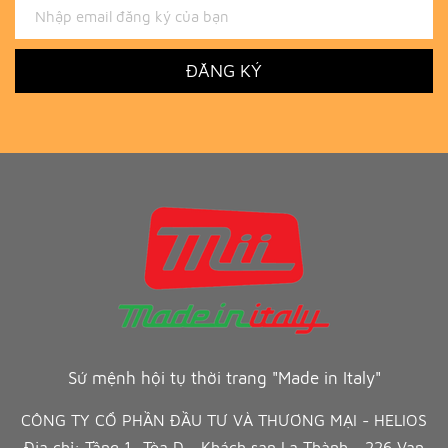
ĐĂNG KÝ
Sứ mệnh hội tụ thời trang "Made in Italy"
CÔNG TY CỔ PHẦN ĐẦU TƯ VÀ THƯƠNG MẠI - HELIOS
Địa chỉ: Tầng 1- Tòa D - Khách sạn La Thành - 226 Vạn