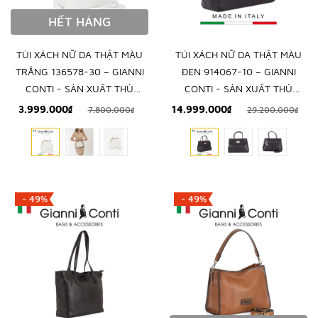
HẾT HÀNG
TÚI XÁCH NỮ DA THẬT MÀU
TÚI XÁCH NỮ DA THẬT MÀU
TRẮNG 136578-30 – GIANNI
ĐEN 914067-10 – GIANNI
CONTI - SẢN XUẤT THỦ
CONTI - SẢN XUẤT THỦ
CÔNG TẠI ITALY
CÔNG TẠI ITALY
3.999.000₫
14.999.000₫
7.800.000₫
29.200.000₫
- 49%
- 49%