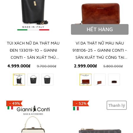
HẾT HÀNG
TÚI XÁCH NỮ DA THẬT MÀU
VÍ DA THẬT NỮ MÀU NÂU
ĐEN 133019-10 – GIANNI
918106-25 – GIANNI CONTI -
CONTI - SẢN XUẤT THỦ
SẢN XUẤT THỦ CÔNG TẠI
CÔNG TẠI ITALY
ITALY
4.999.000₫
2.999.000₫
9.700.000₫
5.800.000₫
- 49%
- 52%
Thanh lý