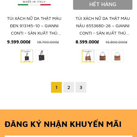
HẾT HÀNG
TÚI XÁCH NỮ DA THẬT MÀU
TÚI XÁCH NỮ DA THẬT MÀU
ĐEN 913145-10 – GIANNI
NÂU 6553680-26 – GIANNI
CONTI - SẢN XUẤT THỦ
CONTI - SẢN XUẤT THỦ
CÔNG TẠI ITALY
CÔNG TẠI ITALY
9.599.000₫
8.599.000₫
18.700.000₫
16.800.000₫
1
2
3
ĐĂNG KÝ NHẬN KHUYẾN MÃI