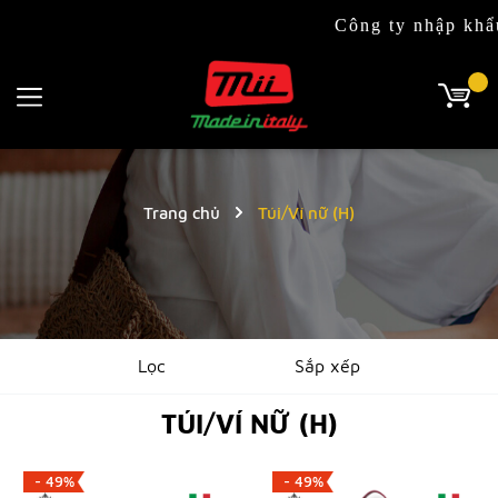
Công ty nhập khẩu & p
Trang chủ
Túi/Ví nữ (H)
Lọc
Sắp xếp
TÚI/VÍ NỮ (H)
- 49%
- 49%