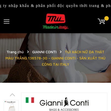
ập khẩu & phân phối độc quyền thời trang & phụ kiện 
Trang chủ
GIANNI CONTI
TÚI XÁCH NỮ DA THẬT
MÀU TRẮNG 136578-30 – GIANNI CONTI - SẢN XUẤT THỦ
CÔNG TẠI ITALY