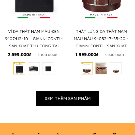
VÍ DA THẬT NAM MÀU ĐEN
THẮT LƯNG DA THẬT NAM
9407412-10 – GIANNI CONTI -
MÀU NÂU 9405247-35-20 -
SẢN XUẤT THỦ CÔNG TẠI
GIANNI CONTI - SẢN XUẤT
ITALY
THỦ CÔNG TỪ ITALIA
2.599.000₫
1.999.000₫
5.100.000₫
3.900.000₫
XEM THÊM SẢN PHẨM