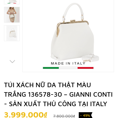
TÚI XÁCH NỮ DA THẬT MÀU
TRẮNG 136578-30 – GIANNI CONTI
- SẢN XUẤT THỦ CÔNG TẠI ITALY
3.999.000₫
- 49%
7.800.000₫