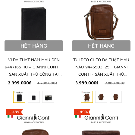
HẾT HÀNG
HẾT HÀNG
VÍ DA THẬT NAM MÀU ĐEN
TÚI ĐEO CHÉO DA THẬT MÀU
9447165-10 – GIANNI CONTI -
NÂU 9445503-25 - GIANNI
SẢN XUẤT THỦ CÔNG TẠI
CONTI - SẢN XUẤT THỦ
ITALY
CÔNG TẠI ITALY
2.399.000₫
3.999.000₫
4.700.000₫
7.800.000₫
- 49%
- 49%