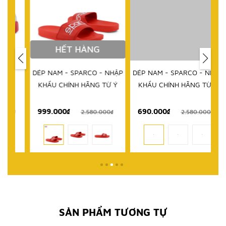
HẾT HÀNG
DÉP NAM - SPARCO - NHẬP
DÉP NAM - SPARCO - NHẬP
KHẨU CHÍNH HÃNG TỪ Ý
KHẨU CHÍNH HÃNG TỪ Ý
999.000₫
690.000₫
1
₫
2.580.000₫
2.580.000₫
SẢN PHẨM TƯƠNG TỰ