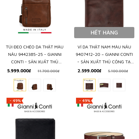
HẾT HÀNG
TÚI ĐEO CHÉO DA THẬT MÀU
VÍ DA THẬT NAM MÀU NÂU
NÂU 9442385-25 - GIANNI
9407412-20 – GIANNI CONTI
CONTI - SẢN XUẤT THỦ
- SẢN XUẤT THỦ CÔNG TẠI
CÔNG TẠI ITALY
ITALY
5.999.000₫
2.599.000₫
11.700.000₫
5.100.000₫
- 49%
- 49%