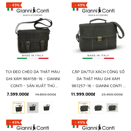
- 49%
- 49%
TÚI ĐEO CHÉO DA THẬT MÀU
CẶP DA/TÚI XÁCH CÔNG SỞ
GHI XÁM 964158-16 - GIANNI
DA THẬT MÀU GHI XÁM
CONTI - SẢN XUẤT THỦ
961257-16 - GIANNI CONTI -
CÔNG TỪ ITALY
SẢN XUẤT THỦ CÔNG TẠI
7.599.000₫
11.999.000₫
14.800.000₫
23.400.000₫
ITALY
- 49%
- 49%