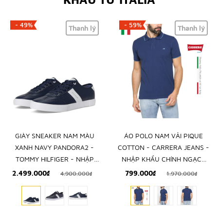
- 49%
- 59%
Thanh lý
Thanh lý
GIÀY SNEAKER NAM MÀU
ÁO POLO NAM VẢI PIQUE
XANH NAVY PANDORA2 -
COTTON - CARRERA JEANS -
TOMMY HILFIGER - NHẬP
NHẬP KHẨU CHÍNH NGẠCH
KHẨU CHÍNH HÃNG TỪ MỸ
TỪ ITALIA
2.499.000₫
799.000₫
4.900.000₫
1.970.000₫