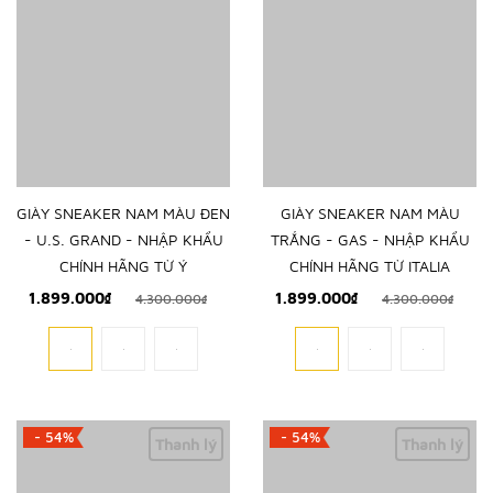
GIÀY SNEAKER NAM MÀU ĐEN
GIÀY SNEAKER NAM MÀU
- U.S. GRAND - NHẬP KHẨU
TRẮNG - GAS - NHẬP KHẨU
CHÍNH HÃNG TỪ Ý
CHÍNH HÃNG TỪ ITALIA
1.899.000₫
1.899.000₫
4.300.000₫
4.300.000₫
- 54%
- 54%
Thanh lý
Thanh lý