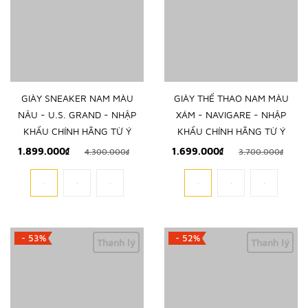
GIÀY SNEAKER NAM MÀU
GIÀY THỂ THAO NAM MÀU
NÂU - U.S. GRAND - NHẬP
XÁM - NAVIGARE - NHẬP
KHẨU CHÍNH HÃNG TỪ Ý
KHẨU CHÍNH HÃNG TỪ Ý
1.899.000₫
1.699.000₫
4.300.000₫
3.700.000₫
- 53%
- 52%
Thanh lý
Thanh lý