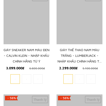
GIÀY SNEAKER NAM MÀU ĐEN
GIÀY THỂ THAO NAM MÀU
- CALVIN KLEIN - NHẬP KHẨU
TRẮNG - LUMBERJACK -
CHÍNH HÃNG TỪ Ý
NHẬP KHẨU CHÍNH HÃNG TỪ
Ý
3.099.000₫
2.299.000₫
6.600.000₫
5.100.000₫
- 56%
- 56%
Thanh lý
Thanh lý