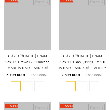
- 55%
- 55%
Thanh lý
Thanh lý
GIÀY LƯỜI DA THẬT NAM
GIÀY LƯỜI DA THẬT NAM
Alex-13_Brown (20-Marrone)
Alex-12_Black (0444) - MADE
- MADE IN ITALY - SẢN XUẤT
IN ITALY - SẢN XUẤT TẠI ITALY
TẠI ITALY
2.499.000₫
2.599.000₫
5.500.000₫
5.800.000₫
- 53%
- 55%
Thanh lý
Thanh lý