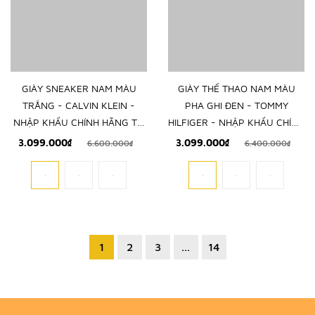
GIÀY SNEAKER NAM MÀU
GIÀY THỂ THAO NAM MÀU
TRẮNG - CALVIN KLEIN -
PHA GHI ĐEN - TOMMY
NHẬP KHẨU CHÍNH HÃNG TỪ
HILFIGER - NHẬP KHẨU CHÍNH
Ý
HÃNG TỪ Ý
3.099.000₫
3.099.000₫
6.600.000₫
6.400.000₫
1
2
3
...
14