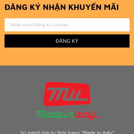
ĐĂNG KÝ NHẬN KHUYẾN MÃI
ĐĂNG KÝ
Sứ mệnh hội tụ thời trang "Made in Italy"