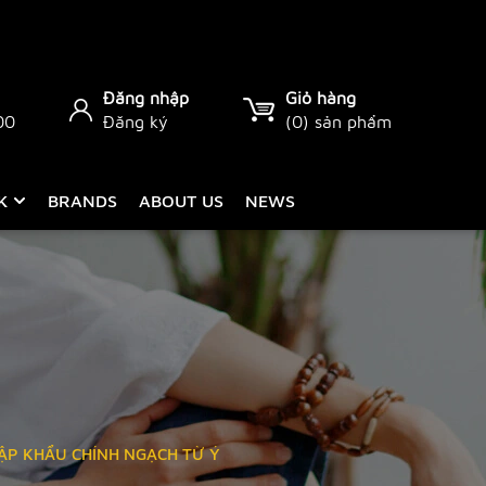
Đăng nhập
Giỏ hàng
00
Đăng ký
(
0
) sản phẩm
CK
BRANDS
ABOUT US
NEWS
HẬP KHẨU CHÍNH NGẠCH TỪ Ý