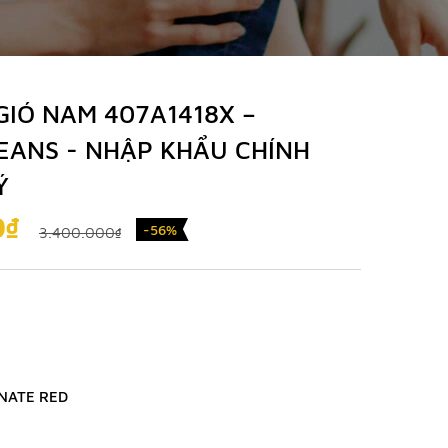
GIÓ NAM 407A1418X –
EANS - NHẬP KHẨU CHÍNH
Ý
0₫
-56%
3.400.000₫
NATE RED