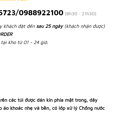
6723/0988922100
(8h30 : 21h30)
ày khách đặt đến
sau 25 ngày
(khách nhận được)
RDER
tại kho từ 01 - 24 giờ.
ên các túi được dán kín phía mặt trong, dây
úp áo khoác nhẹ và bền, có lớp xử lý Chống nước