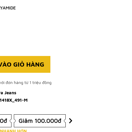
LYAMIDE
VÀO GIỎ HÀNG
ới đơn hàng từ 1 triệu đồng
ra Jeans
1418X_491-M
00đ
Giảm 100.000đ
 NHANH HƠN