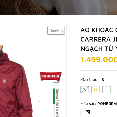
ÁO KHOÁC 
Thanh lý
CARRERA J
NGẠCH TỪ 
1.499.00
Kích thước:
S
S
M
L
Màu sắc:
POMEGRA