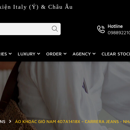
Ý) & Châu Âu
Hotline
09889221
IES
LUXURY
ORDER
AGENCY
CLEAR STO
NS
ÁO KHOÁC GIÓ NAM 407A1418X – CARRERA JEANS - N