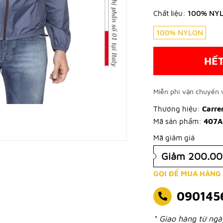
Chất liệu:
100% NY
100% NYLON
HẾ
Miễn phí vận chuyển v
Thương hiệu:
Carre
Mã sản phẩm:
407A
Mã giảm giá
Giảm 200.0
GỌI ĐỂ MUA HÀNG
090145
* Giao hàng từ ng