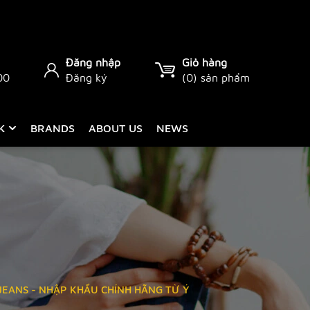
Đăng nhập
Giỏ hàng
00
Đăng ký
(
0
) sản phẩm
CK
BRANDS
ABOUT US
NEWS
JEANS - NHẬP KHẨU CHÍNH HÃNG TỪ Ý