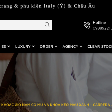
ụ kiện Italy (Ý) & Châu Âu
Hotline
09889221
IES
LUXURY
ORDER
AGENCY
CLEAR STO
 KHOÁC GIÓ NAM CÓ MŨ VÀ KHÓA KÉO MÀU XANH – CARRERA 