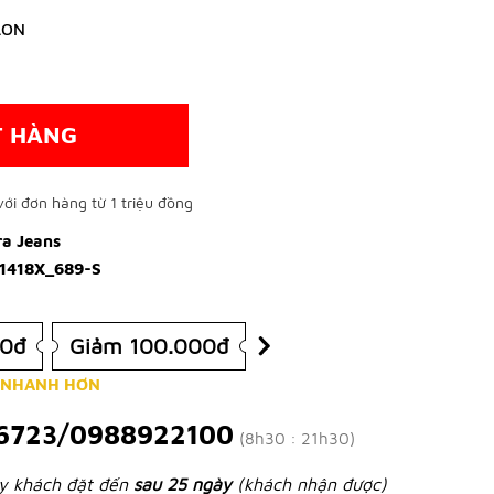
LON
T HÀNG
ới đơn hàng từ 1 triệu đồng
ra Jeans
1418X_689-S
00đ
Giảm 100.000đ
 NHANH HƠN
6723/0988922100
(8h30 : 21h30)
ày khách đặt đến
sau 25 ngày
(khách nhận được)