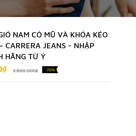
GIÓ NAM CÓ MŨ VÀ KHÓA KÉO
– CARRERA JEANS - NHẬP
H HÃNG TỪ Ý
0₫
-70%
3.600.000₫