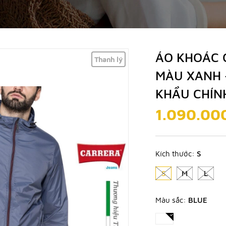
ÁO KHOÁC 
Thanh lý
MÀU XANH 
KHẨU CHÍN
1.090.00
Kích thước:
S
S
M
L
Màu sắc:
BLUE