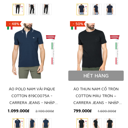
- 48%
- 50%
HẾT HÀNG
ÁO POLO NAM VẢI PIQUE
ÁO THUN NAM CỔ TRÒN
COTTON 819C0075A -
COTTON MÀU TRƠN –
CARRERA JEANS - NHẬP
CARRERA JEANS - NHẬP
KHẨU CHÍNH NGẠCH TỪ
KHẨU CHÍNH HÃNG TỪ Ý
1.099.000₫
799.000₫
2.100.000₫
1.600.000₫
ITALIA