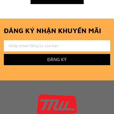
ĐĂNG KÝ NHẬN KHUYẾN MÃI
ĐĂNG KÝ