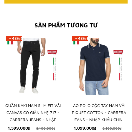
SẢN PHẨM TƯƠNG TỰ
- 48%
- 48%
QUẦN KAKI NAM SLIM FIT VẢI
ÁO POLO CỘC TAY NAM VẢI
CANVAS CO GIÃN NHẸ 717 -
PIQUET COTTON - CARRERA
CARRERA JEANS - NHẬP
JEANS - NHẬP KHẨU CHÍNH
KHẨU CHÍNH NGẠCH TỪ Ý
NGẠCH TỪ ITALIA
1.599.000₫
1.099.000₫
3.100.000₫
2.100.000₫