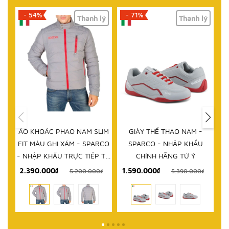
- 71%
- 61%
lý
Thanh lý
Thanh lý
HẾT HÀNG
IM
GIÀY THỂ THAO NAM -
DÉP NAM - SPARCO - NHẬP
D
RCO
SPARCO - NHẬP KHẨU
KHẨU CHÍNH HÃNG TỪ Ý
 TỪ
CHÍNH HÃNG TỪ Ý
1.590.000₫
999.000₫
₫
5.390.000₫
2.580.000₫