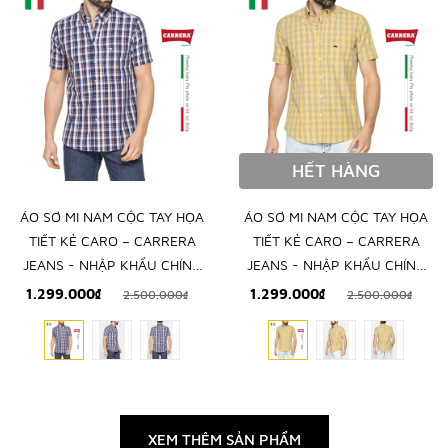
HẾT HÀNG
ÁO SƠ MI NAM CỘC TAY HỌA
ÁO SƠ MI NAM CỘC TAY HỌA
TIẾT KẺ CARO – CARRERA
TIẾT KẺ CARO – CARRERA
JEANS - NHẬP KHẨU CHÍNH
JEANS - NHẬP KHẨU CHÍNH
NGẠCH TỪ Ý
NGẠCH TỪ Ý
1.299.000₫
1.299.000₫
2.500.000₫
2.500.000₫
XEM THÊM SẢN PHẨM