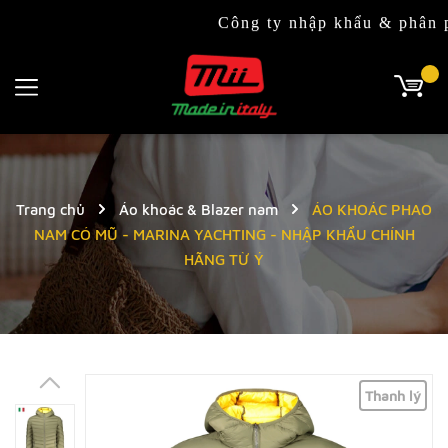
Công ty nhập khẩu & phân phối độc
Trang chủ
Áo khoác & Blazer nam
ÁO KHOÁC PHAO
NAM CÓ MŨ - MARINA YACHTING - NHẬP KHẨU CHÍNH
HÃNG TỪ Ý
Thanh lý