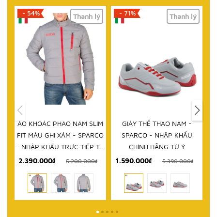
- 71%
- 61%
lý
Thanh lý
Thanh lý
HẾT HÀNG
IM
GIÀY THỂ THAO NAM -
DÉP NAM - SPARCO - NHẬP
D
RCO
SPARCO - NHẬP KHẨU
KHẨU CHÍNH HÃNG TỪ Ý
 TỪ
CHÍNH HÃNG TỪ Ý
1.590.000₫
999.000₫
₫
5.390.000₫
2.580.000₫