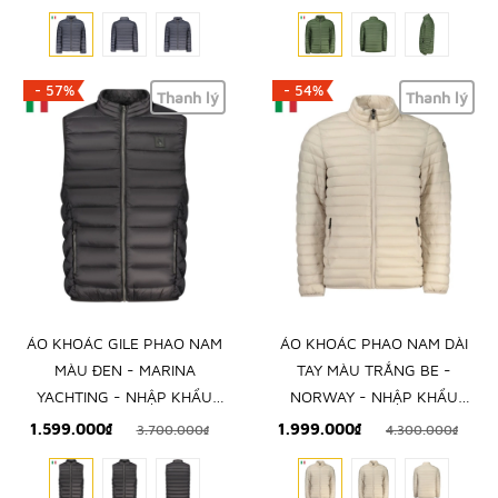
- 57%
- 54%
Thanh lý
Thanh lý
ÁO KHOÁC GILE PHAO NAM
ÁO KHOÁC PHAO NAM DÀI
MÀU ĐEN - MARINA
TAY MÀU TRẮNG BE -
YACHTING - NHẬP KHẨU
NORWAY - NHẬP KHẨU
CHÍNH HÃNG TỪ Ý
CHÍNH HÃNG TỪ Ý
1.599.000₫
1.999.000₫
3.700.000₫
4.300.000₫