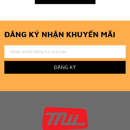
ĐĂNG KÝ NHẬN KHUYẾN MÃI
ĐĂNG KÝ