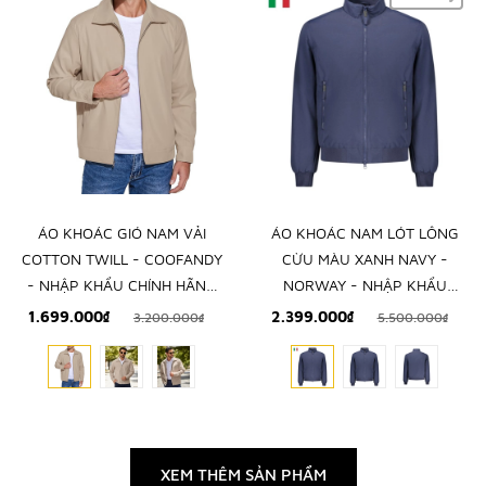
ÁO KHOÁC GIÓ NAM VẢI
ÁO KHOÁC NAM LÓT LÔNG
COTTON TWILL - COOFANDY
CỪU MÀU XANH NAVY -
- NHẬP KHẨU CHÍNH HÃNG
NORWAY - NHẬP KHẨU
TỪ MỸ
CHÍNH HÃNG TỪ Ý
1.699.000₫
2.399.000₫
3.200.000₫
5.500.000₫
XEM THÊM SẢN PHẨM