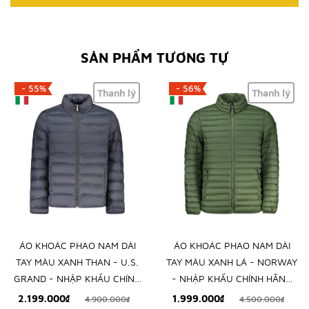
SẢN PHẨM TƯƠNG TỰ
- 55%
- 56%
Thanh lý
Thanh lý
ÁO KHOÁC PHAO NAM DÀI
ÁO KHOÁC PHAO NAM DÀI
TAY MÀU XANH THAN - U.S.
TAY MÀU XANH LÁ - NORWAY
GRAND - NHẬP KHẨU CHÍNH
- NHẬP KHẨU CHÍNH HÃNG
HÃNG TỪ Ý
TỪ Ý
2.199.000₫
1.999.000₫
4.900.000₫
4.500.000₫