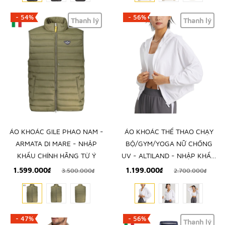
- 54%
- 56%
Thanh lý
Thanh lý
ÁO KHOÁC GILE PHAO NAM -
ÁO KHOÁC THỂ THAO CHẠY
ARMATA DI MARE - NHẬP
BỘ/GYM/YOGA NỮ CHỐNG
KHẨU CHÍNH HÃNG TỪ Ý
UV - ALTILAND - NHẬP KHẨU
TRỰC TIẾP TỪ MỸ
1.599.000₫
1.199.000₫
3.500.000₫
2.700.000₫
- 47%
- 56%
Thanh lý