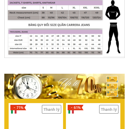
- 61%
- 73%
lý
Thanh lý
Thanh lý