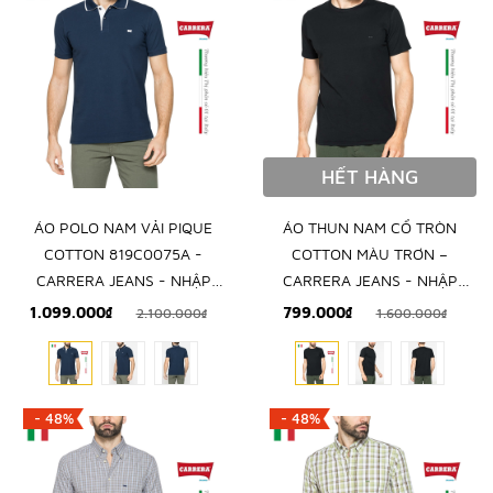
HẾT HÀNG
ÁO POLO NAM VẢI PIQUE
ÁO THUN NAM CỔ TRÒN
COTTON 819C0075A -
COTTON MÀU TRƠN –
CARRERA JEANS - NHẬP
CARRERA JEANS - NHẬP
KHẨU CHÍNH NGẠCH TỪ
KHẨU CHÍNH HÃNG TỪ Ý
1.099.000₫
799.000₫
2.100.000₫
1.600.000₫
ITALIA
- 48%
- 48%