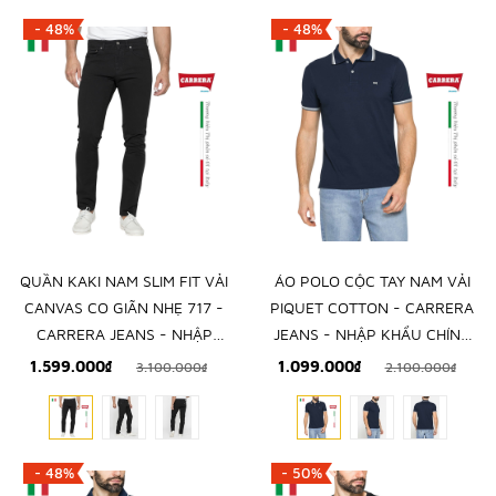
- 48%
- 48%
QUẦN KAKI NAM SLIM FIT VẢI
ÁO POLO CỘC TAY NAM VẢI
CANVAS CO GIÃN NHẸ 717 -
PIQUET COTTON - CARRERA
CARRERA JEANS - NHẬP
JEANS - NHẬP KHẨU CHÍNH
KHẨU CHÍNH NGẠCH TỪ Ý
NGẠCH TỪ ITALIA
1.599.000₫
1.099.000₫
3.100.000₫
2.100.000₫
- 48%
- 50%