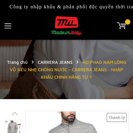
 ty nhập khẩu & phân phối độc quyền thời trang & ph
Trang chủ
CARRERA JEANS
ÁO PHAO NAM LÔNG
VŨ SIÊU NHẸ CHỐNG NƯỚC – CARRERA JEANS - NHẬP
KHẨU CHÍNH HÃNG TỪ Ý
Thanh lý