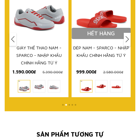
HẾT HÀNG
-
DÉP NAM - SPARCO - NHẬP
DÉP NAM - SPARCO - NHẬP
U
KHẨU CHÍNH HÃNG TỪ Ý
KHẨU CHÍNH HÃNG TỪ Ý
999.000₫
690.000₫
₫
2.580.000₫
2.580.000₫
SẢN PHẨM TƯƠNG TỰ