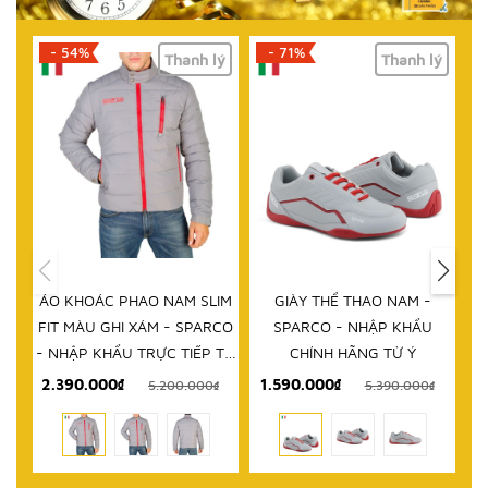
- 71%
- 61%
lý
Thanh lý
Thanh lý
HẾT HÀNG
IM
GIÀY THỂ THAO NAM -
DÉP NAM - SPARCO - NHẬP
D
RCO
SPARCO - NHẬP KHẨU
KHẨU CHÍNH HÃNG TỪ Ý
 TỪ
CHÍNH HÃNG TỪ Ý
1.590.000₫
999.000₫
₫
5.390.000₫
2.580.000₫