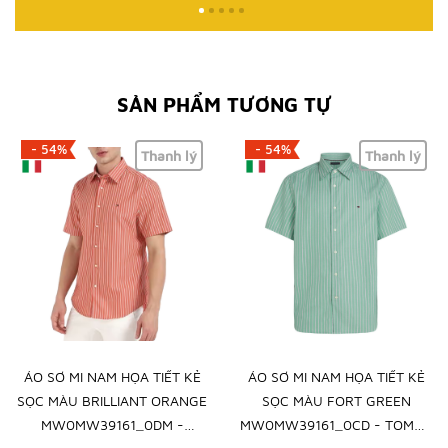
SẢN PHẨM TƯƠNG TỰ
- 54%
- 54%
Thanh lý
Thanh lý
ÁO SƠ MI NAM HỌA TIẾT KẺ
ÁO SƠ MI NAM HỌA TIẾT KẺ
SỌC MÀU BRILLIANT ORANGE
SỌC MÀU FORT GREEN
MW0MW39161_0DM -
MW0MW39161_0CD - TOMMY