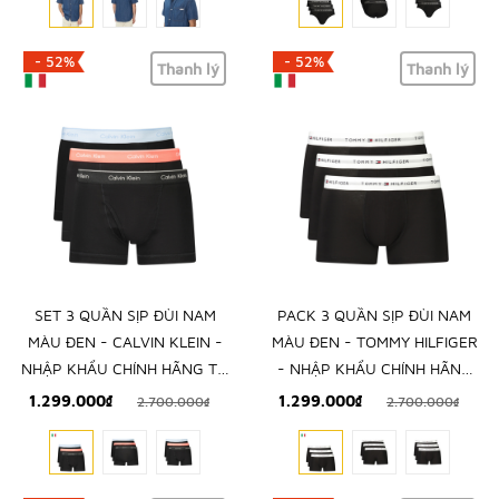
- 52%
- 52%
Thanh lý
Thanh lý
SET 3 QUẦN SỊP ĐÙI NAM
PACK 3 QUẦN SỊP ĐÙI NAM
MÀU ĐEN - CALVIN KLEIN -
MÀU ĐEN - TOMMY HILFIGER
NHẬP KHẨU CHÍNH HÃNG TỪ
- NHẬP KHẨU CHÍNH HÃNG
Ý
TỪ Ý
1.299.000₫
1.299.000₫
2.700.000₫
2.700.000₫