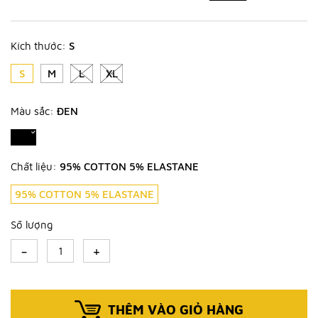
Kích thước:
S
S
M
L
XL
Màu sắc:
ĐEN
Chất liệu:
95% COTTON 5% ELASTANE
95% COTTON 5% ELASTANE
Số lượng
-
+
THÊM VÀO GIỎ HÀNG