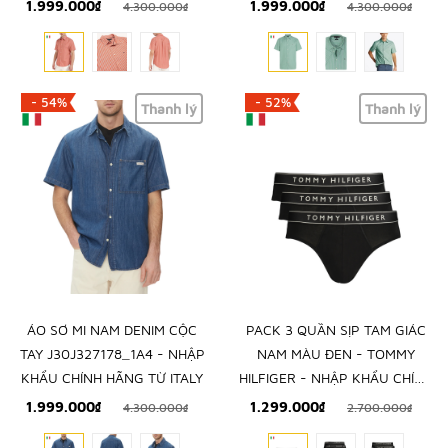
TOMMY HILFIGER - NHẬP
HILFIGER - NHẬP KHẨU CHÍNH
1.999.000₫
1.999.000₫
4.300.000₫
4.300.000₫
KHẨU CHÍNH HÃNG TỪ Ý
HÃNG TỪ Ý
- 54%
- 52%
Thanh lý
Thanh lý
ÁO SƠ MI NAM DENIM CỘC
PACK 3 QUẦN SỊP TAM GIÁC
TAY J30J327178_1A4 - NHẬP
NAM MÀU ĐEN - TOMMY
KHẨU CHÍNH HÃNG TỪ ITALY
HILFIGER - NHẬP KHẨU CHÍNH
HÃNG TỪ Ý
1.999.000₫
1.299.000₫
4.300.000₫
2.700.000₫