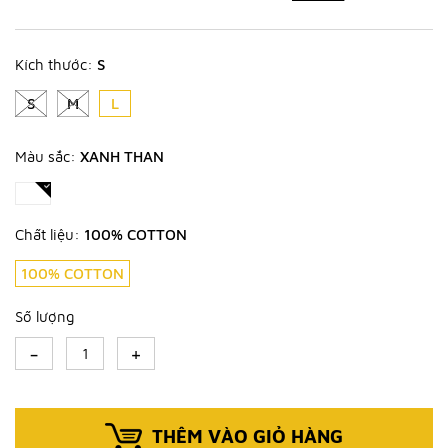
Kích thước:
S
S
M
L
Màu sắc:
XANH THAN
Chất liệu:
100% COTTON
100% COTTON
Số lượng
-
+
THÊM VÀO GIỎ HÀNG