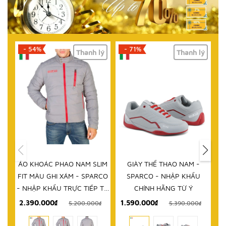
- 71%
- 61%
lý
Thanh lý
Thanh lý
HẾT HÀNG
IM
GIÀY THỂ THAO NAM -
DÉP NAM - SPARCO - NHẬP
D
RCO
SPARCO - NHẬP KHẨU
KHẨU CHÍNH HÃNG TỪ Ý
 TỪ
CHÍNH HÃNG TỪ Ý
1.590.000₫
999.000₫
₫
5.390.000₫
2.580.000₫