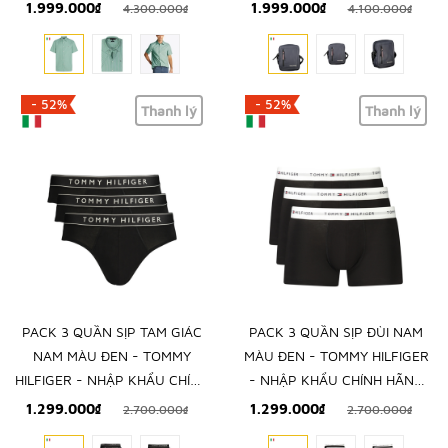
HILFIGER - NHẬP KHẨU CHÍNH
Ý
1.999.000₫
1.999.000₫
4.300.000₫
4.100.000₫
HÃNG TỪ Ý
- 52%
- 52%
Thanh lý
Thanh lý
PACK 3 QUẦN SỊP TAM GIÁC
PACK 3 QUẦN SỊP ĐÙI NAM
NAM MÀU ĐEN - TOMMY
MÀU ĐEN - TOMMY HILFIGER
HILFIGER - NHẬP KHẨU CHÍNH
- NHẬP KHẨU CHÍNH HÃNG
HÃNG TỪ Ý
TỪ Ý
1.299.000₫
1.299.000₫
2.700.000₫
2.700.000₫