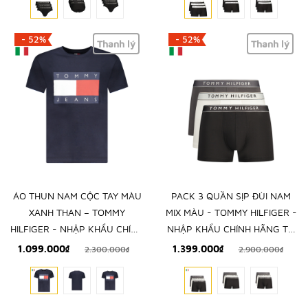
- 52%
- 52%
Thanh lý
Thanh lý
ÁO THUN NAM CỘC TAY MÀU
PACK 3 QUẦN SỊP ĐÙI NAM
XANH THAN – TOMMY
MIX MÀU - TOMMY HILFIGER -
HILFIGER - NHẬP KHẨU CHÍNH
NHẬP KHẨU CHÍNH HÃNG TỪ
HÃNG TỪ Ý
Ý
1.099.000₫
1.399.000₫
2.300.000₫
2.900.000₫