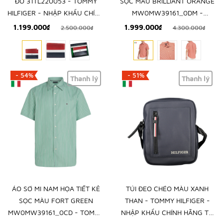
ĐỎ 31TL220053 - TOMMY
SỌC MÀU BRILLIANT ORANGE
HILFIGER - NHẬP KHẨU CHÍNH
MW0MW39161_0DM -
HÃNG TỪ MỸ
TOMMY HILFIGER - NHẬP
1.199.000₫
1.999.000₫
2.500.000₫
4.300.000₫
KHẨU CHÍNH HÃNG TỪ Ý
- 54%
- 51%
Thanh lý
Thanh lý
ÁO SƠ MI NAM HỌA TIẾT KẺ
TÚI ĐEO CHÉO MÀU XANH
SỌC MÀU FORT GREEN
THAN - TOMMY HILFIGER -
MW0MW39161_0CD - TOMMY
NHẬP KHẨU CHÍNH HÃNG TỪ