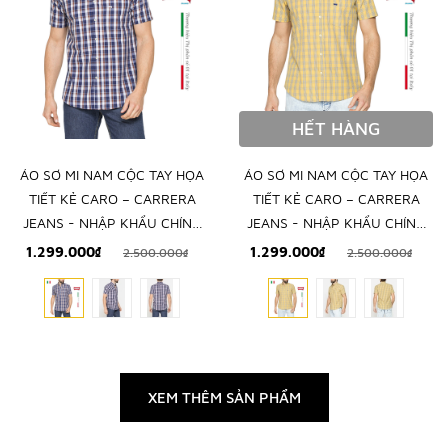
HẾT HÀNG
ÁO SƠ MI NAM CỘC TAY HỌA
ÁO SƠ MI NAM CỘC TAY HỌA
TIẾT KẺ CARO – CARRERA
TIẾT KẺ CARO – CARRERA
JEANS - NHẬP KHẨU CHÍNH
JEANS - NHẬP KHẨU CHÍNH
NGẠCH TỪ Ý
NGẠCH TỪ Ý
1.299.000₫
1.299.000₫
2.500.000₫
2.500.000₫
XEM THÊM SẢN PHẨM