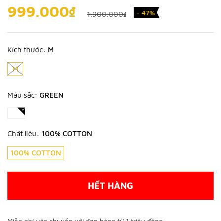
999.000₫
- 47%
1.900.000₫
Kích thước:
M
M
Màu sắc:
GREEN
Chất liệu:
100% COTTON
100% COTTON
HẾT HÀNG
Miễn phí vận chuyển với đơn hàng từ 1 triệu đồng