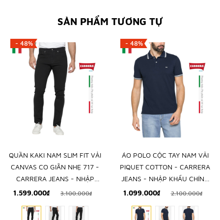
SẢN PHẨM TƯƠNG TỰ
- 48%
- 48%
QUẦN KAKI NAM SLIM FIT VẢI
ÁO POLO CỘC TAY NAM VẢI
CANVAS CO GIÃN NHẸ 717 -
PIQUET COTTON - CARRERA
CARRERA JEANS - NHẬP
JEANS - NHẬP KHẨU CHÍNH
KHẨU CHÍNH NGẠCH TỪ Ý
NGẠCH TỪ ITALIA
1.599.000₫
1.099.000₫
3.100.000₫
2.100.000₫