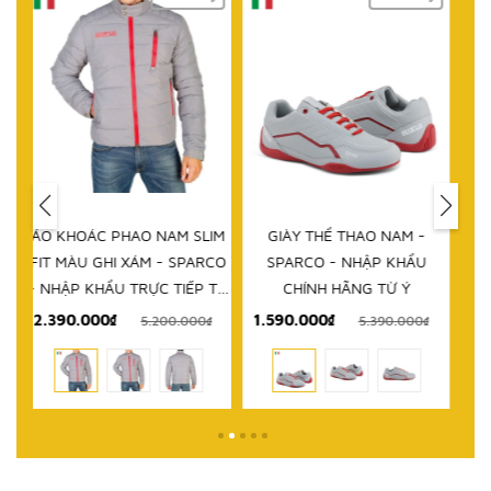
HẾT HÀNG
IM
GIÀY THỂ THAO NAM -
DÉP NAM - SPARCO - NHẬP
D
RCO
SPARCO - NHẬP KHẨU
KHẨU CHÍNH HÃNG TỪ Ý
 TỪ
CHÍNH HÃNG TỪ Ý
1.590.000₫
999.000₫
₫
5.390.000₫
2.580.000₫