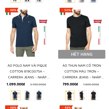
- 48%
- 50%
HẾT HÀNG
ÁO POLO NAM VẢI PIQUE
ÁO THUN NAM CỔ TRÒN
COTTON 819C0075A -
COTTON MÀU TRƠN –
CARRERA JEANS - NHẬP
CARRERA JEANS - NHẬP
KHẨU CHÍNH NGẠCH TỪ
KHẨU CHÍNH HÃNG TỪ Ý
1.099.000₫
799.000₫
2.100.000₫
1.600.000₫
ITALIA
- 48%
- 48%