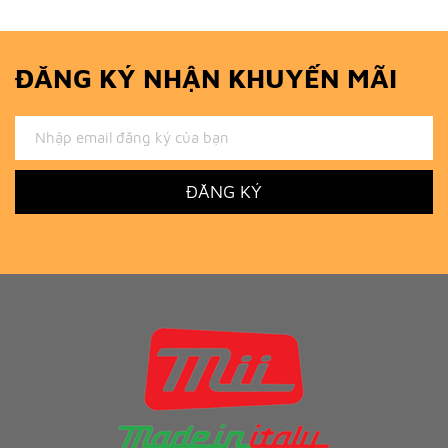
ĐĂNG KÝ NHẬN KHUYẾN MÃI
ĐĂNG KÝ