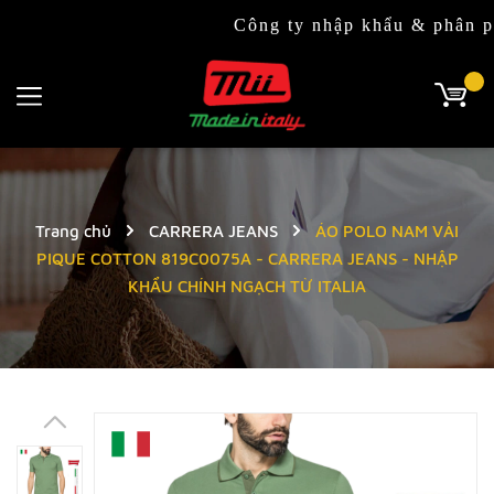
Công ty nhập khẩu & phân phối độc q
Trang chủ
CARRERA JEANS
ÁO POLO NAM VẢI
PIQUE COTTON 819C0075A - CARRERA JEANS - NHẬP
KHẨU CHÍNH NGẠCH TỪ ITALIA