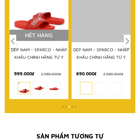
HẾT HÀNG
DÉP NAM - SPARCO - NHẬP
DÉP NAM - SPARCO - NHẬP
KHẨU CHÍNH HÃNG TỪ Ý
KHẨU CHÍNH HÃNG TỪ Ý
999.000₫
690.000₫
1
₫
2.580.000₫
2.580.000₫
SẢN PHẨM TƯƠNG TỰ