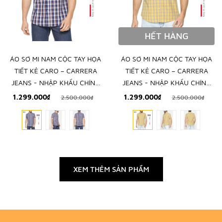
HẾT HÀNG
ÁO SƠ MI NAM CỘC TAY HỌA
ÁO SƠ MI NAM CỘC TAY HỌA
TIẾT KẺ CARO – CARRERA
TIẾT KẺ CARO – CARRERA
JEANS - NHẬP KHẨU CHÍNH
JEANS - NHẬP KHẨU CHÍNH
NGẠCH TỪ Ý
NGẠCH TỪ Ý
1.299.000₫
1.299.000₫
2.500.000₫
2.500.000₫
XEM THÊM SẢN PHẨM