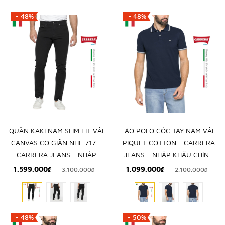
- 48%
- 48%
QUẦN KAKI NAM SLIM FIT VẢI
ÁO POLO CỘC TAY NAM VẢI
CANVAS CO GIÃN NHẸ 717 -
PIQUET COTTON - CARRERA
CARRERA JEANS - NHẬP
JEANS - NHẬP KHẨU CHÍNH
KHẨU CHÍNH NGẠCH TỪ Ý
NGẠCH TỪ ITALIA
1.599.000₫
1.099.000₫
3.100.000₫
2.100.000₫
- 48%
- 50%