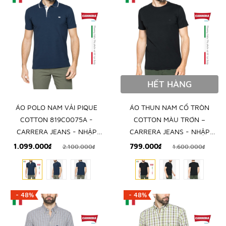
HẾT HÀNG
ÁO POLO NAM VẢI PIQUE
ÁO THUN NAM CỔ TRÒN
COTTON 819C0075A -
COTTON MÀU TRƠN –
CARRERA JEANS - NHẬP
CARRERA JEANS - NHẬP
KHẨU CHÍNH NGẠCH TỪ
KHẨU CHÍNH HÃNG TỪ Ý
1.099.000₫
799.000₫
2.100.000₫
1.600.000₫
ITALIA
- 48%
- 48%