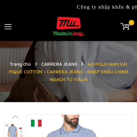
Công ty nhập khẩu & phân phối 
Trang chủ
CARRERA JEANS
ÁO POLO NAM VẢI
PIQUE COTTON - CARRERA JEANS - NHẬP KHẨU CHÍNH
NGẠCH TỪ ITALIA