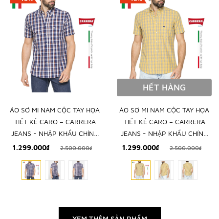
HẾT HÀNG
ÁO SƠ MI NAM CỘC TAY HỌA
ÁO SƠ MI NAM CỘC TAY HỌA
TIẾT KẺ CARO – CARRERA
TIẾT KẺ CARO – CARRERA
JEANS - NHẬP KHẨU CHÍNH
JEANS - NHẬP KHẨU CHÍNH
NGẠCH TỪ Ý
NGẠCH TỪ Ý
1.299.000₫
1.299.000₫
2.500.000₫
2.500.000₫
XEM THÊM SẢN PHẨM