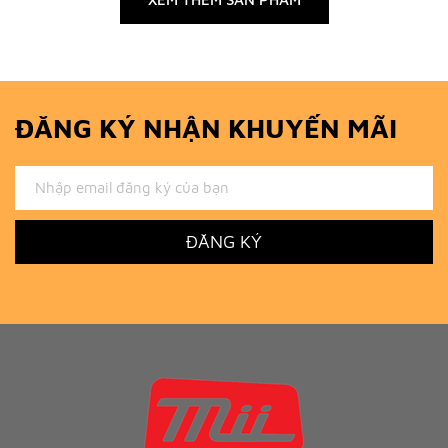
ĐĂNG KÝ NHẬN KHUYẾN MÃI
ĐĂNG KÝ