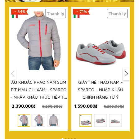
- 71%
- 61%
lý
Thanh lý
Thanh lý
HẾT HÀNG
IM
GIÀY THỂ THAO NAM -
DÉP NAM - SPARCO - NHẬP
D
RCO
SPARCO - NHẬP KHẨU
KHẨU CHÍNH HÃNG TỪ Ý
 TỪ
CHÍNH HÃNG TỪ Ý
1.590.000₫
999.000₫
₫
5.390.000₫
2.580.000₫