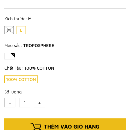
Kích thước:
M
M
L
Màu sắc:
TROPOSPHERE
Chất liệu:
100% COTTON
100% COTTON
Số lượng
-
+
THÊM VÀO GIỎ HÀNG