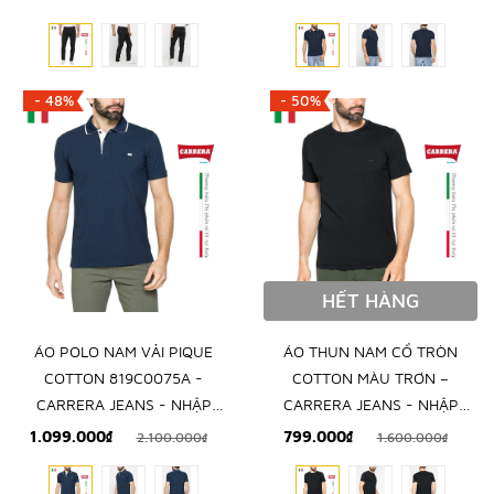
- 48%
- 50%
HẾT HÀNG
ÁO POLO NAM VẢI PIQUE
ÁO THUN NAM CỔ TRÒN
COTTON 819C0075A -
COTTON MÀU TRƠN –
CARRERA JEANS - NHẬP
CARRERA JEANS - NHẬP
KHẨU CHÍNH NGẠCH TỪ
KHẨU CHÍNH HÃNG TỪ Ý
1.099.000₫
799.000₫
2.100.000₫
1.600.000₫
ITALIA