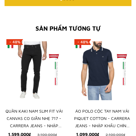
SẢN PHẨM TƯƠNG TỰ
- 48%
- 48%
QUẦN KAKI NAM SLIM FIT VẢI
ÁO POLO CỘC TAY NAM VẢI
CANVAS CO GIÃN NHẸ 717 -
PIQUET COTTON - CARRERA
CARRERA JEANS - NHẬP
JEANS - NHẬP KHẨU CHÍNH
KHẨU CHÍNH NGẠCH TỪ Ý
NGẠCH TỪ ITALIA
1.599.000₫
1.099.000₫
3.100.000₫
2.100.000₫