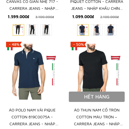
CANVAS CO GIÃN NHẸ 717 -
PIQUET COTTON - CARRERA
CARRERA JEANS - NHẬP
JEANS - NHẬP KHẨU CHÍNH
KHẨU CHÍNH NGẠCH TỪ Ý
NGẠCH TỪ ITALIA
1.599.000₫
1.099.000₫
3.100.000₫
2.100.000₫
- 48%
- 50%
HẾT HÀNG
ÁO POLO NAM VẢI PIQUE
ÁO THUN NAM CỔ TRÒN
COTTON 819C0075A -
COTTON MÀU TRƠN –
CARRERA JEANS - NHẬP
CARRERA JEANS - NHẬP