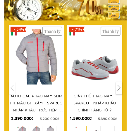
- 71%
- 61%
lý
Thanh lý
Thanh lý
HẾT HÀNG
IM
GIÀY THỂ THAO NAM -
DÉP NAM - SPARCO - NHẬP
D
RCO
SPARCO - NHẬP KHẨU
KHẨU CHÍNH HÃNG TỪ Ý
 TỪ
CHÍNH HÃNG TỪ Ý
1.590.000₫
999.000₫
₫
5.390.000₫
2.580.000₫