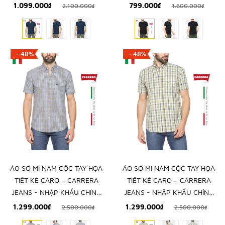
KHẨU CHÍNH NGẠCH TỪ
KHẨU CHÍNH HÃNG TỪ Ý
1.099.000₫
799.000₫
2.100.000₫
1.600.000₫
ITALIA
- 48%
- 48%
ÁO SƠ MI NAM CỘC TAY HỌA
ÁO SƠ MI NAM CỘC TAY HỌA
TIẾT KẺ CARO – CARRERA
TIẾT KẺ CARO – CARRERA
JEANS - NHẬP KHẨU CHÍNH
JEANS - NHẬP KHẨU CHÍNH
NGẠCH TỪ Ý
NGẠCH TỪ Ý
1.299.000₫
1.299.000₫
2.500.000₫
2.500.000₫