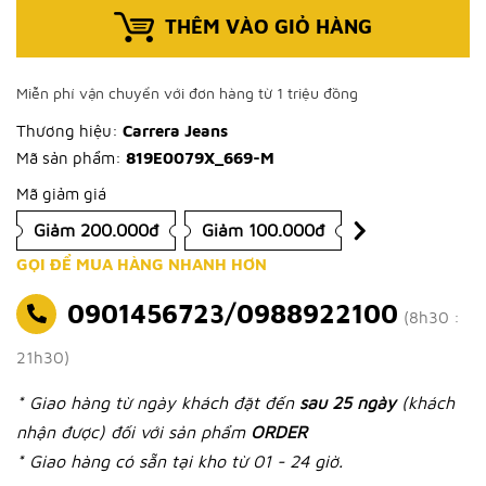
THÊM VÀO GIỎ HÀNG
Miễn phí vận chuyển với đơn hàng từ 1 triệu đồng
Thương hiệu:
Carrera Jeans
Mã sản phẩm:
819E0079X_669-M
Mã giảm giá
Giảm 200.000đ
Giảm 100.000đ
GỌI ĐỂ MUA HÀNG NHANH HƠN
0901456723/0988922100
(8h30 :
21h30)
* Giao hàng từ ngày khách đặt đến
sau 25 ngày
(khách
nhận được) đối với sản phẩm
ORDER
* Giao hàng có sẵn tại kho từ 01 - 24 giờ.