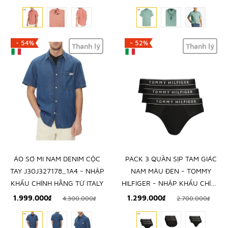
KHẨU CHÍNH HÃNG TỪ Ý
HÃNG TỪ Ý
- 54%
- 52%
Thanh lý
Thanh lý
ÁO SƠ MI NAM DENIM CỘC
PACK 3 QUẦN SỊP TAM GIÁC
TAY J30J327178_1A4 - NHẬP
NAM MÀU ĐEN - TOMMY
KHẨU CHÍNH HÃNG TỪ ITALY
HILFIGER - NHẬP KHẨU CHÍNH
HÃNG TỪ Ý
1.999.000₫
1.299.000₫
4.300.000₫
2.700.000₫