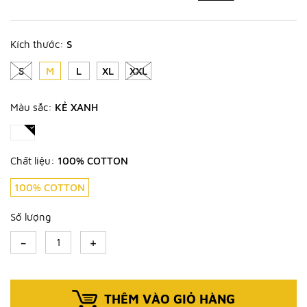
Kích thước:
S
S
M
L
XL
XXL
Màu sắc:
KẺ XANH
Chất liệu:
100% COTTON
100% COTTON
Số lượng
-
+
THÊM VÀO GIỎ HÀNG