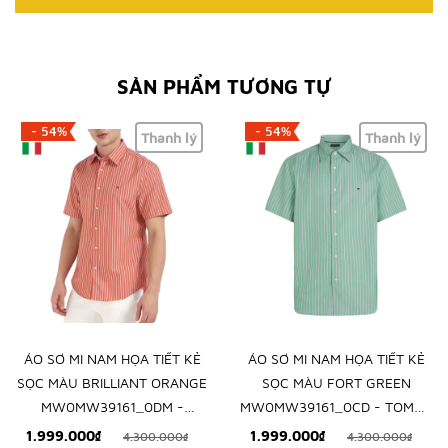
SẢN PHẨM TƯƠNG TỰ
- 54%
- 54%
Thanh lý
Thanh lý
ÁO SƠ MI NAM HỌA TIẾT KẺ
ÁO SƠ MI NAM HỌA TIẾT KẺ
SỌC MÀU BRILLIANT ORANGE
SỌC MÀU FORT GREEN
MW0MW39161_0DM -
MW0MW39161_0CD - TOMMY
TOMMY HILFIGER - NHẬP
HILFIGER - NHẬP KHẨU CHÍNH
1.999.000₫
1.999.000₫
4.300.000₫
4.300.000₫