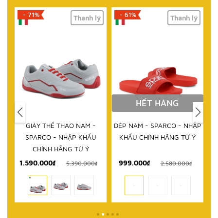
- 71%
- 61%
lý
Thanh lý
Thanh lý
HẾT HÀNG
IM
GIÀY THỂ THAO NAM -
DÉP NAM - SPARCO - NHẬP
D
RCO
SPARCO - NHẬP KHẨU
KHẨU CHÍNH HÃNG TỪ Ý
 TỪ
CHÍNH HÃNG TỪ Ý
1.590.000₫
999.000₫
₫
5.390.000₫
2.580.000₫