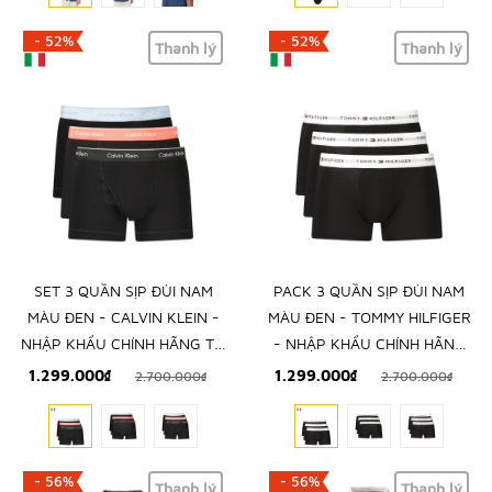
- 52%
- 52%
Thanh lý
Thanh lý
SET 3 QUẦN SỊP ĐÙI NAM
PACK 3 QUẦN SỊP ĐÙI NAM
MÀU ĐEN - CALVIN KLEIN -
MÀU ĐEN - TOMMY HILFIGER
NHẬP KHẨU CHÍNH HÃNG TỪ
- NHẬP KHẨU CHÍNH HÃNG
Ý
TỪ Ý
1.299.000₫
1.299.000₫
2.700.000₫
2.700.000₫
- 56%
- 56%
Thanh lý
Thanh lý