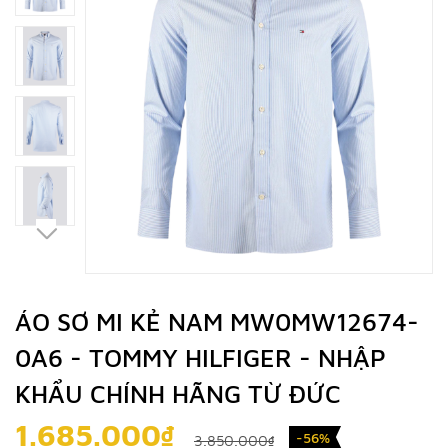
ÁO SƠ MI KẺ NAM MW0MW12674-
0A6 - TOMMY HILFIGER - NHẬP
KHẨU CHÍNH HÃNG TỪ ĐỨC
1.685.000₫
-56%
3.850.000₫