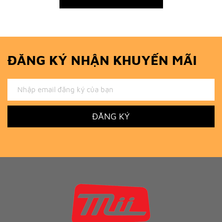
ĐĂNG KÝ NHẬN KHUYẾN MÃI
ĐĂNG KÝ