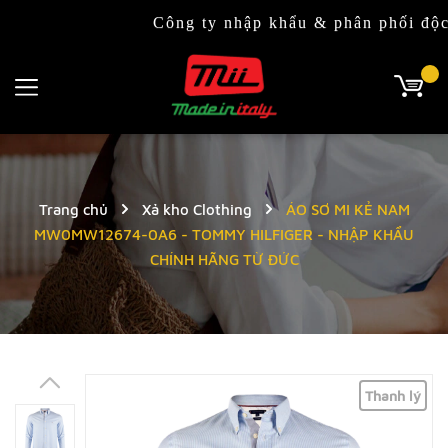
Công ty nhập khẩu & phân phối độc quyền t
Trang chủ
Xả kho Clothing
ÁO SƠ MI KẺ NAM
MW0MW12674-0A6 - TOMMY HILFIGER - NHẬP KHẨU
CHÍNH HÃNG TỪ ĐỨC
Thanh lý