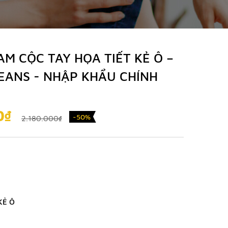
AM CỘC TAY HỌA TIẾT KẺ Ô –
EANS - NHẬP KHẨU CHÍNH
0₫
-50%
2.180.000₫
KẺ Ô