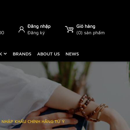
Đăng nhập
Giỏ hàng
00
Đăng ký
(
0
) sản phẩm
CK
BRANDS
ABOUT US
NEWS
 - NHẬP KHẨU CHÍNH HÃNG TỪ Ý