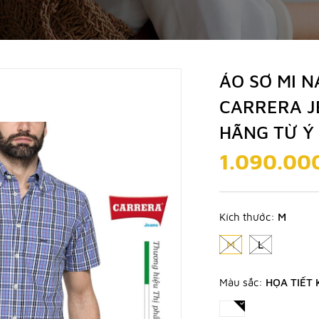
ÁO SƠ MI N
CARRERA J
HÃNG TỪ Ý
1.090.00
Kích thước:
M
M
L
Màu sắc:
HỌA TIẾT 