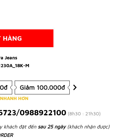
T HÀNG
ra Jeans
1230A_18K-M
00đ
Giảm 100.000đ
 NHANH HƠN
6723/0988922100
(8h30 : 21h30)
ày khách đặt đến
sau 25 ngày
(khách nhận được)
RDER