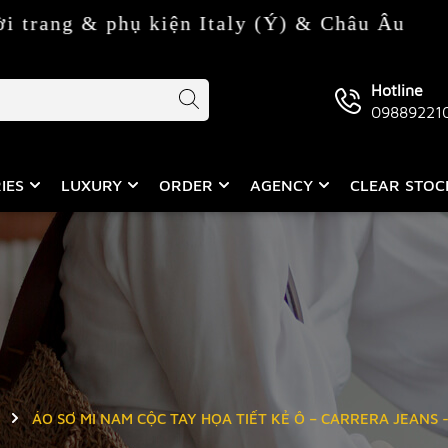
ụ kiện Italy (Ý) & Châu Âu
Hotline
09889221
IES
LUXURY
ORDER
AGENCY
CLEAR STO
ÁO SƠ MI NAM CỘC TAY HỌA TIẾT KẺ Ô – CARRERA JEANS