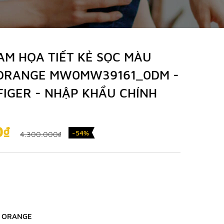
AM HỌA TIẾT KẺ SỌC MÀU
 ORANGE MW0MW39161_0DM -
FIGER - NHẬP KHẨU CHÍNH
0₫
-54%
4.300.000₫
T ORANGE