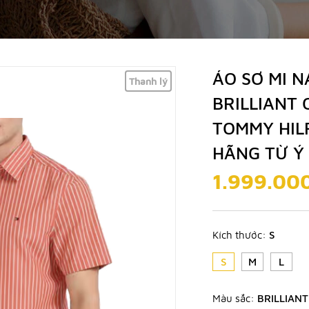
ÁO SƠ MI N
Thanh lý
BRILLIANT
TOMMY HIL
HÃNG TỪ Ý
1.999.00
Kích thước:
S
S
M
L
Màu sắc:
BRILLIAN