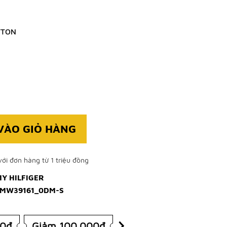
TTON
VÀO GIỎ HÀNG
ới đơn hàng từ 1 triệu đồng
Y HILFIGER
MW39161_0DM-S
00đ
Giảm 100.000đ