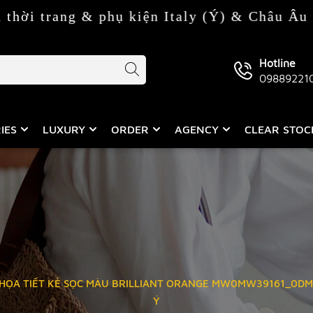
phụ kiện Italy (Ý) & Châu Âu
Hotline
09889221
IES
LUXURY
ORDER
AGENCY
CLEAR STO
 HỌA TIẾT KẺ SỌC MÀU BRILLIANT ORANGE MW0MW39161_0DM 
Ý