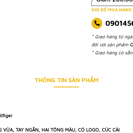
GỌI ĐỂ MUA HÀNG
090145
* Giao hàng từ ng
đối với sản phẩm
O
* Giao hàng có sẵn 
THÔNG TIN SẢN PHẨM
lfiger
G VỪA, TAY NGẮN, HAI TÔNG MÀU, CÓ LOGO, CÚC CÀI