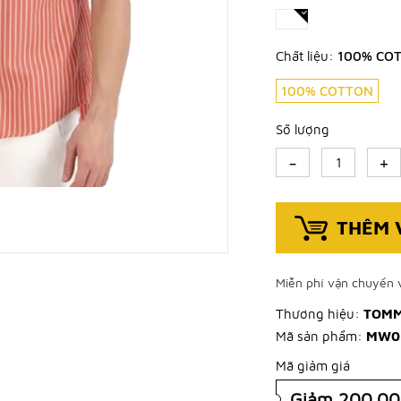
Chất liệu:
100% CO
100% COTTON
Số lượng
-
+
THÊM 
Miễn phí vận chuyển v
Thương hiệu:
TOMM
Mã sản phẩm:
MW0
Mã giảm giá
Giảm 200.0