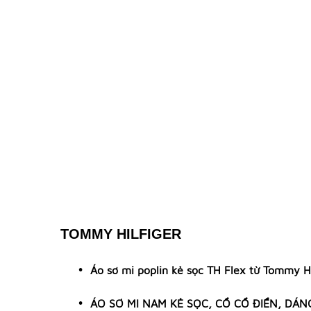
TOMMY HILFIGER
Áo sơ mi poplin kẻ sọc TH Flex từ Tommy Hi
ÁO SƠ MI NAM KẺ SỌC, CỔ CỔ ĐIỂN, DÁN