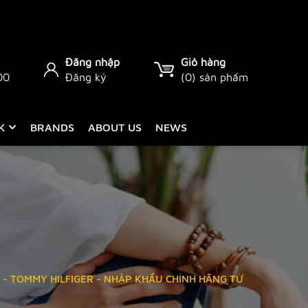
Đăng nhập
Giỏ hàng
00
Đăng ký
(
0
) sản phẩm
CK
BRANDS
ABOUT US
NEWS
- TOMMY HILFIGER - NHẬP KHẨU CHÍNH HÃNG TỪ