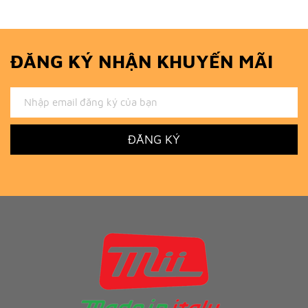
ĐĂNG KÝ NHẬN KHUYẾN MÃI
ĐĂNG KÝ