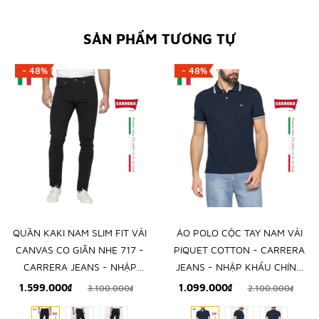
SẢN PHẨM TƯƠNG TỰ
- 48%
- 48%
QUẦN KAKI NAM SLIM FIT VẢI
ÁO POLO CỘC TAY NAM VẢI
CANVAS CO GIÃN NHẸ 717 -
PIQUET COTTON - CARRERA
CARRERA JEANS - NHẬP
JEANS - NHẬP KHẨU CHÍNH
KHẨU CHÍNH NGẠCH TỪ Ý
NGẠCH TỪ ITALIA
1.599.000₫
1.099.000₫
3.100.000₫
2.100.000₫