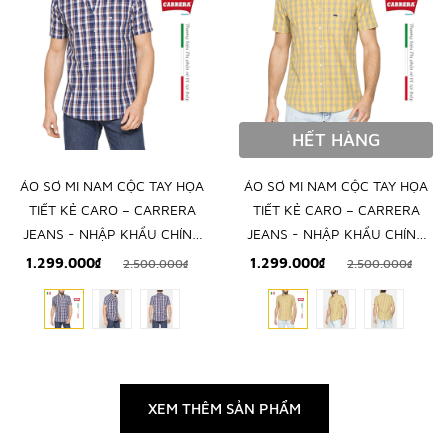
HẾT HÀNG
ÁO SƠ MI NAM CỘC TAY HỌA
ÁO SƠ MI NAM CỘC TAY HỌA
TIẾT KẺ CARO – CARRERA
TIẾT KẺ CARO – CARRERA
JEANS - NHẬP KHẨU CHÍNH
JEANS - NHẬP KHẨU CHÍNH
NGẠCH TỪ Ý
NGẠCH TỪ Ý
1.299.000₫
1.299.000₫
2.500.000₫
2.500.000₫
XEM THÊM SẢN PHẨM