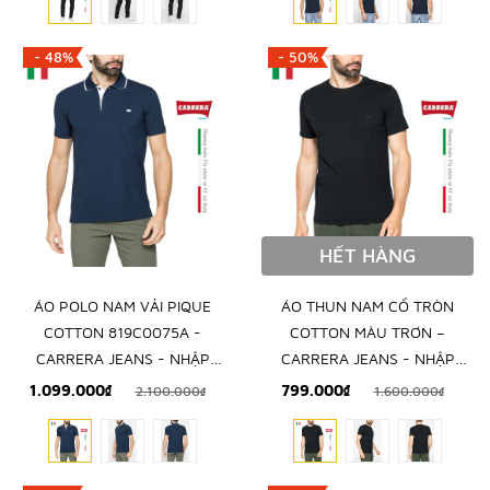
- 48%
- 50%
HẾT HÀNG
ÁO POLO NAM VẢI PIQUE
ÁO THUN NAM CỔ TRÒN
COTTON 819C0075A -
COTTON MÀU TRƠN –
CARRERA JEANS - NHẬP
CARRERA JEANS - NHẬP
KHẨU CHÍNH NGẠCH TỪ
KHẨU CHÍNH HÃNG TỪ Ý
1.099.000₫
799.000₫
2.100.000₫
1.600.000₫
ITALIA