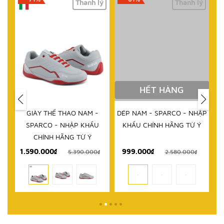
lý
Thanh lý
Thanh lý
HẾT HÀNG
IM
GIÀY THỂ THAO NAM -
DÉP NAM - SPARCO - NHẬP
D
RCO
SPARCO - NHẬP KHẨU
KHẨU CHÍNH HÃNG TỪ Ý
 TỪ
CHÍNH HÃNG TỪ Ý
1.590.000₫
999.000₫
₫
5.390.000₫
2.580.000₫