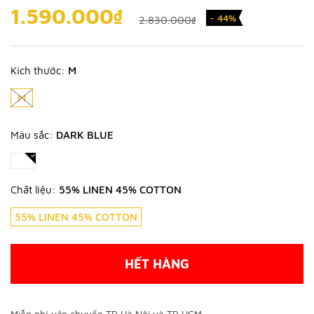
1.590.000₫
- 44%
2.830.000₫
Kích thước:
M
M
Màu sắc:
DARK BLUE
Chất liệu:
55% LINEN 45% COTTON
55% LINEN 45% COTTON
HẾT HÀNG
Miễn phí vận chuyển TP Hà Nội và TP HCM.