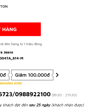
TTON
T HÀNG
ới đơn hàng từ 1 triệu đồng
ra Jeans
0047A_614-M
00đ
Giảm 100.000đ
 NHANH HƠN
6723/0988922100
(8h30 : 21h30)
ày khách đặt đến
sau 25 ngày
(khách nhận được)