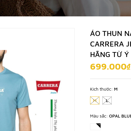
ÁO THUN NA
CARRERA J
HÃNG TỪ Ý
699.000₫
Kích thước:
M
M
L
Màu sắc:
OPAL BLU