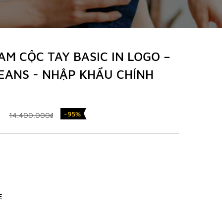
M CỘC TAY BASIC IN LOGO –
EANS - NHẬP KHẨU CHÍNH
-95%
14.400.000₫
E