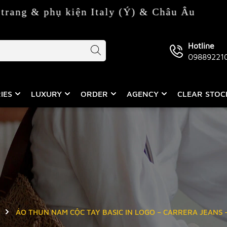
 kiện Italy (Ý) & Châu Âu
Hotline
09889221
IES
LUXURY
ORDER
AGENCY
CLEAR STO
ÁO THUN NAM CỘC TAY BASIC IN LOGO – CARRERA JEANS 