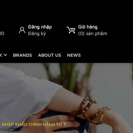
Đăng nhập
Giỏ hàng
00
Đăng ký
(
0
) sản phẩm
CK
BRANDS
ABOUT US
NEWS
- NHẬP KHẨU CHÍNH HÃNG TỪ Ý