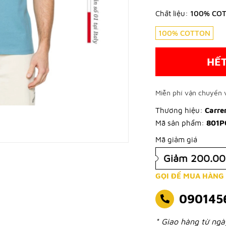
Chất liệu:
100% CO
100% COTTON
HẾ
Miễn phí vận chuyển v
Thương hiệu:
Carre
Mã sản phẩm:
801P
Mã giảm giá
Giảm 200.0
GỌI ĐỂ MUA HÀNG
090145
* Giao hàng từ ng