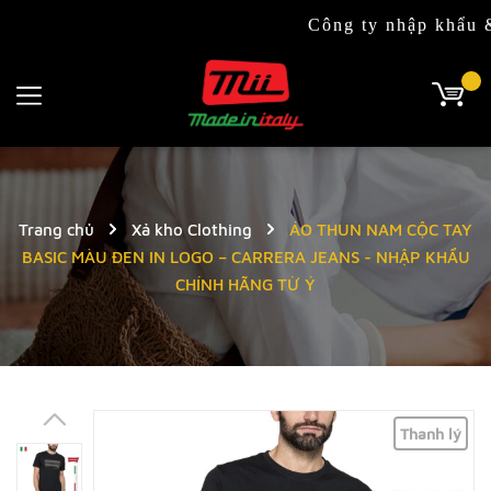
Công ty nhập khẩu & phân ph
Trang chủ
Xả kho Clothing
ÁO THUN NAM CỘC TAY
BASIC MÀU ĐEN IN LOGO – CARRERA JEANS - NHẬP KHẨU
CHÍNH HÃNG TỪ Ý
Thanh lý