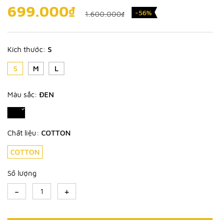
699.000₫
-56%
1.600.000₫
Kích thước:
S
S
M
L
Màu sắc:
ĐEN
Chất liệu:
COTTON
COTTON
Số lượng
-
+