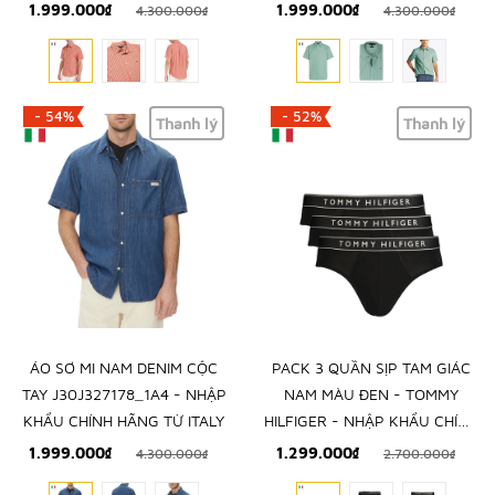
TOMMY HILFIGER - NHẬP
HILFIGER - NHẬP KHẨU CHÍNH
1.999.000₫
1.999.000₫
4.300.000₫
4.300.000₫
KHẨU CHÍNH HÃNG TỪ Ý
HÃNG TỪ Ý
- 54%
- 52%
Thanh lý
Thanh lý
ÁO SƠ MI NAM DENIM CỘC
PACK 3 QUẦN SỊP TAM GIÁC
TAY J30J327178_1A4 - NHẬP
NAM MÀU ĐEN - TOMMY
KHẨU CHÍNH HÃNG TỪ ITALY
HILFIGER - NHẬP KHẨU CHÍNH
HÃNG TỪ Ý
1.999.000₫
1.299.000₫
4.300.000₫
2.700.000₫