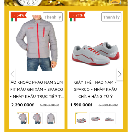
- 54%
- 71%
-
Thanh lý
Thanh lý
ÁO KHOÁC PHAO NAM SLIM
GIÀY THỂ THAO NAM -
DÉ
FIT MÀU GHI XÁM - SPARCO
SPARCO - NHẬP KHẨU
K
- NHẬP KHẨU TRỰC TIẾP TỪ
CHÍNH HÃNG TỪ Ý
ITALY
2.390.000₫
1.590.000₫
9
5.200.000₫
5.390.000₫