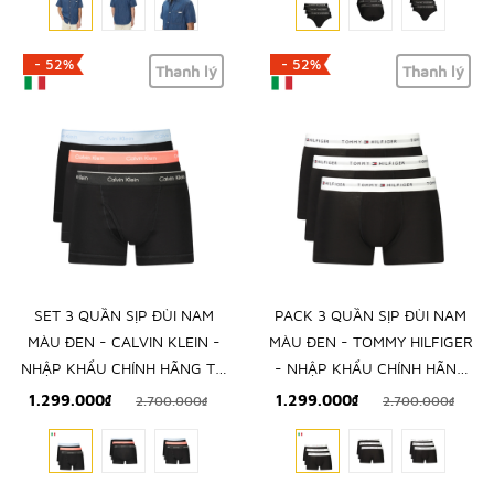
- 52%
- 52%
Thanh lý
Thanh lý
SET 3 QUẦN SỊP ĐÙI NAM
PACK 3 QUẦN SỊP ĐÙI NAM
MÀU ĐEN - CALVIN KLEIN -
MÀU ĐEN - TOMMY HILFIGER
NHẬP KHẨU CHÍNH HÃNG TỪ
- NHẬP KHẨU CHÍNH HÃNG
Ý
TỪ Ý
1.299.000₫
1.299.000₫
2.700.000₫
2.700.000₫