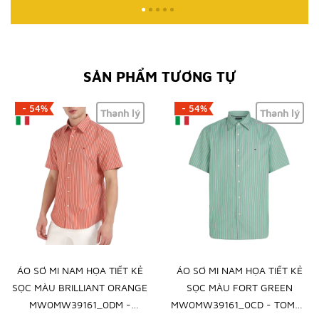
SẢN PHẨM TƯƠNG TỰ
- 54%
- 54%
Thanh lý
Thanh lý
ÁO SƠ MI NAM HỌA TIẾT KẺ
ÁO SƠ MI NAM HỌA TIẾT KẺ
SỌC MÀU BRILLIANT ORANGE
SỌC MÀU FORT GREEN
MW0MW39161_0DM -
MW0MW39161_0CD - TOMMY