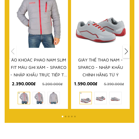
HẾT HÀNG
IM
GIÀY THỂ THAO NAM -
DÉP NAM - SPARCO - NHẬP
D
RCO
SPARCO - NHẬP KHẨU
KHẨU CHÍNH HÃNG TỪ Ý
 TỪ
CHÍNH HÃNG TỪ Ý
1.590.000₫
999.000₫
₫
5.390.000₫
2.580.000₫