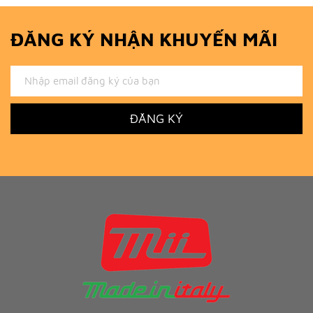
ĐĂNG KÝ NHẬN KHUYẾN MÃI
ĐĂNG KÝ