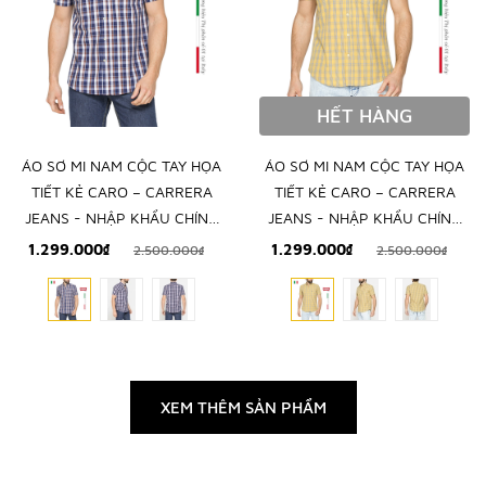
HẾT HÀNG
ÁO SƠ MI NAM CỘC TAY HỌA
ÁO SƠ MI NAM CỘC TAY HỌA
TIẾT KẺ CARO – CARRERA
TIẾT KẺ CARO – CARRERA
JEANS - NHẬP KHẨU CHÍNH
JEANS - NHẬP KHẨU CHÍNH
NGẠCH TỪ Ý
NGẠCH TỪ Ý
1.299.000₫
1.299.000₫
2.500.000₫
2.500.000₫
XEM THÊM SẢN PHẨM