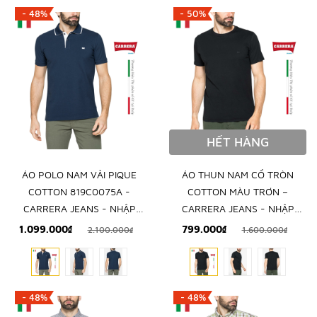
- 48%
- 50%
HẾT HÀNG
ÁO POLO NAM VẢI PIQUE
ÁO THUN NAM CỔ TRÒN
COTTON 819C0075A -
COTTON MÀU TRƠN –
CARRERA JEANS - NHẬP
CARRERA JEANS - NHẬP
KHẨU CHÍNH NGẠCH TỪ
KHẨU CHÍNH HÃNG TỪ Ý
1.099.000₫
799.000₫
2.100.000₫
1.600.000₫
ITALIA
- 48%
- 48%