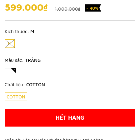
599.000₫
- 40%
1.000.000₫
Kích thước:
M
M
Màu sắc:
TRẮNG
Chất liệu:
COTTON
COTTON
HẾT HÀNG
Miễn phí vận chuyển với đơn hàng từ 1 triệu đồng