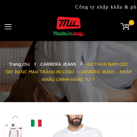
Công ty nhập khẩu & phân phối đ
Trang chủ
CARRERA JEANS
ÁO THUN NAM CỘC
TAY BASIC MÀU TRẮNG IN LOGO – CARRERA JEANS - NHẬP
KHẨU CHÍNH HÃNG TỪ Ý