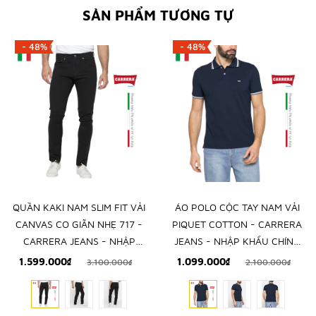
SẢN PHẨM TƯƠNG TỰ
- 48%
- 48%
QUẦN KAKI NAM SLIM FIT VẢI
ÁO POLO CỘC TAY NAM VẢI
CANVAS CO GIÃN NHẸ 717 -
PIQUET COTTON - CARRERA
CARRERA JEANS - NHẬP
JEANS - NHẬP KHẨU CHÍNH
KHẨU CHÍNH NGẠCH TỪ Ý
NGẠCH TỪ ITALIA
1.599.000₫
1.099.000₫
3.100.000₫
2.100.000₫