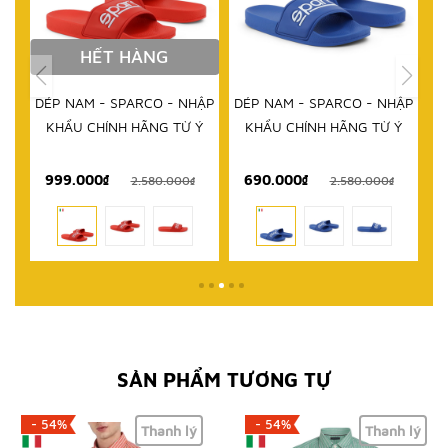
ẬP
DÉP NAM - SPARCO - NHẬP
GIÀY THỂ THAO NAM -
Ý
KHẨU CHÍNH HÃNG TỪ Ý
SPARCO - NHẬP KHẨU
CHÍNH HÃNG TỪ Ý
690.000₫
1.595.000₫
1
2.580.000₫
4.790.000₫
SẢN PHẨM TƯƠNG TỰ
- 54%
- 54%
Thanh lý
Thanh lý