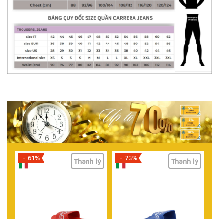
- 73%
- 67%
lý
Thanh lý
Thanh lý