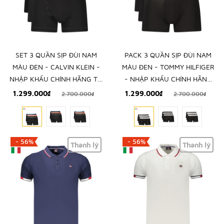
SET 3 QUẦN SỊP ĐÙI NAM
PACK 3 QUẦN SỊP ĐÙI NAM
MÀU ĐEN - CALVIN KLEIN -
MÀU ĐEN - TOMMY HILFIGER
NHẬP KHẨU CHÍNH HÃNG TỪ
- NHẬP KHẨU CHÍNH HÃNG
Ý
TỪ Ý
1.299.000₫
1.299.000₫
2.700.000₫
2.700.000₫
- 56%
- 56%
Thanh lý
Thanh lý