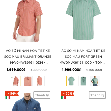
ÁO SƠ MI NAM HỌA TIẾT KẺ
ÁO SƠ MI NAM HỌA TIẾT KẺ
SỌC MÀU BRILLIANT ORANGE
SỌC MÀU FORT GREEN
MW0MW39161_0DM -
MW0MW39161_0CD - TOMMY
TOMMY HILFIGER - NHẬP
HILFIGER - NHẬP KHẨU CHÍNH
1.999.000₫
1.999.000₫
4.300.000₫
4.300.000₫
KHẨU CHÍNH HÃNG TỪ Ý
HÃNG TỪ Ý
- 54%
- 52%
Thanh lý
Thanh lý