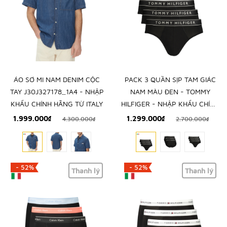
ÁO SƠ MI NAM DENIM CỘC
PACK 3 QUẦN SỊP TAM GIÁC
TAY J30J327178_1A4 - NHẬP
NAM MÀU ĐEN - TOMMY
KHẨU CHÍNH HÃNG TỪ ITALY
HILFIGER - NHẬP KHẨU CHÍNH
HÃNG TỪ Ý
1.999.000₫
1.299.000₫
4.300.000₫
2.700.000₫
- 52%
- 52%
Thanh lý
Thanh lý