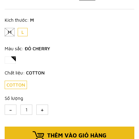
Kích thước:
M
M
L
Màu sắc:
ĐỎ CHERRY
Chất liệu:
COTTON
COTTON
Số lượng
-
+
THÊM VÀO GIỎ HÀNG