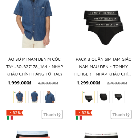
ÁO SƠ MI NAM DENIM CỘC
PACK 3 QUẦN SỊP TAM GIÁC
TAY J30J327178_1A4 - NHẬP
NAM MÀU ĐEN - TOMMY
KHẨU CHÍNH HÃNG TỪ ITALY
HILFIGER - NHẬP KHẨU CHÍNH
HÃNG TỪ Ý
1.999.000₫
1.299.000₫
4.300.000₫
2.700.000₫
- 52%
- 52%
Thanh lý
Thanh lý