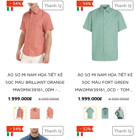
- 54%
- 54%
Thanh lý
Thanh lý
ÁO SƠ MI NAM HỌA TIẾT KẺ
ÁO SƠ MI NAM HỌA TIẾT KẺ
SỌC MÀU BRILLIANT ORANGE
SỌC MÀU FORT GREEN
MW0MW39161_0DM -
MW0MW39161_0CD - TOMMY
TOMMY HILFIGER - NHẬP
HILFIGER - NHẬP KHẨU CHÍNH
1.999.000₫
1.999.000₫
4.300.000₫
4.300.000₫
KHẨU CHÍNH HÃNG TỪ Ý
HÃNG TỪ Ý
- 54%
- 52%
Thanh lý
Thanh lý