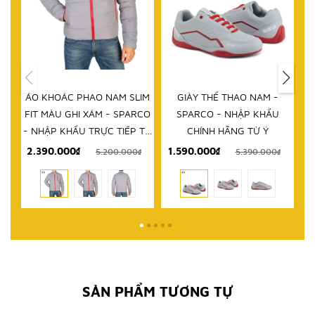
HẾT HÀNG
IM
GIÀY THỂ THAO NAM -
DÉP NAM - SPARCO - NHẬP
D
RCO
SPARCO - NHẬP KHẨU
KHẨU CHÍNH HÃNG TỪ Ý
 TỪ
CHÍNH HÃNG TỪ Ý
1.590.000₫
999.000₫
₫
5.390.000₫
2.580.000₫
SẢN PHẨM TƯƠNG TỰ