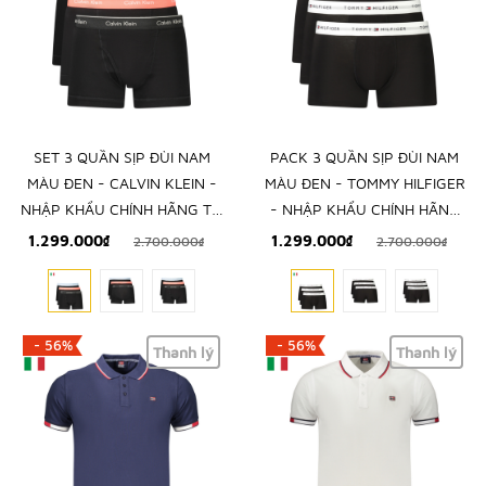
SET 3 QUẦN SỊP ĐÙI NAM
PACK 3 QUẦN SỊP ĐÙI NAM
MÀU ĐEN - CALVIN KLEIN -
MÀU ĐEN - TOMMY HILFIGER
NHẬP KHẨU CHÍNH HÃNG TỪ
- NHẬP KHẨU CHÍNH HÃNG
Ý
TỪ Ý
1.299.000₫
1.299.000₫
2.700.000₫
2.700.000₫
- 56%
- 56%
Thanh lý
Thanh lý