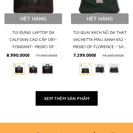
HẾT HÀNG
HẾT HÀNG
TÚI ĐỰNG LAPTOP DA
TÚI QUAI XÁCH NỮ DA THẬT
CALFSKIN CAO CẤP 081-
VACHETTA MÀU XANH 652 -
FONDANT- MEDICI OF
MEDICI OF FLORENCE - SẢN
FLORENCE - SẢN XUẤT THỦ
XUẤT THỦ CÔNG TẠI ITALIA
8.990.000₫
7.299.000₫
17.500.000₫
14.200.000₫
CÔNG TẠI ITALIA
XEM THÊM SẢN PHẨM