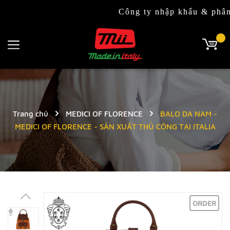
Công ty nhập khẩu & phân phối độc
Trang chủ
MEDICI OF FLORENCE
BALO DA NAM -
MEDICI OF FLORENCE - SẢN XUẤT THỦ CÔNG TẠI ITALIA
ORDER