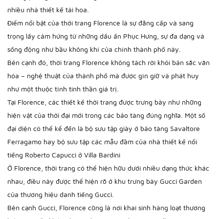
nhiều nhà thiết kế tài hoa.
Điểm nổi bật của thời trang Florence là sự đẳng cấp và sang
trọng lấy cảm hứng từ những dấu ấn Phục Hưng, sự đa dạng và
sống động như bầu không khí của chính thành phố này.
Bên cạnh đó, thời trang Florence không tách rời khỏi bản sắc văn
hóa – nghệ thuật của thành phố mà được gìn giữ và phát huy
như một thuộc tính tinh thần giá trị.
Tại Florence, các thiết kế thời trang được trưng bày như những
hiện vật của thời đại mới trong các bảo tàng đúng nghĩa. Một số
đại diện có thể kể đến là bộ sưu tập giày ở bảo tàng Savaltore
Ferragamo hay bộ sưu tập các mẫu đầm của nhà thiết kế nổi
tiếng Roberto Capucci ở Villa Bardini
Ở Florence, thời trang có thể hiện hữu dưới nhiều dạng thức khác
nhau, điều này được thể hiện rõ ở khu trưng bày Gucci Garden
của thương hiệu danh tiếng Gucci.
Bên cạnh Gucci, Florence cũng là nơi khai sinh hàng loạt thương