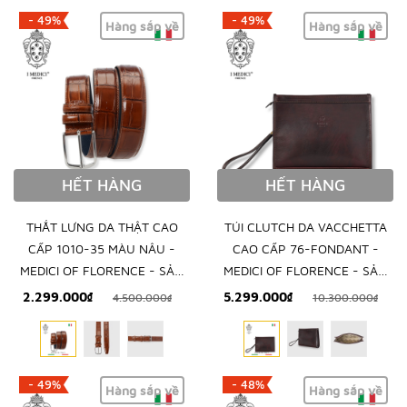
- 49%
- 49%
Hàng sắp về
Hàng sắp về
HẾT HÀNG
HẾT HÀNG
THẮT LƯNG DA THẬT CAO
TÚI CLUTCH DA VACCHETTA
CẤP 1010-35 MÀU NÂU -
CAO CẤP 76-FONDANT -
MEDICI OF FLORENCE - SẢN
MEDICI OF FLORENCE - SẢN
XUẤT THỦ CÔNG TẠI ITALIA
XUẤT THỦ CÔNG TẠI ITALY
2.299.000₫
5.299.000₫
4.500.000₫
10.300.000₫
- 49%
- 48%
Hàng sắp về
Hàng sắp về