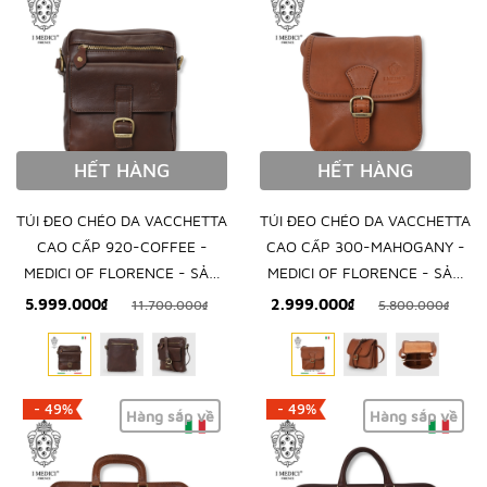
HẾT HÀNG
HẾT HÀNG
TÚI ĐEO CHÉO DA VACCHETTA
TÚI ĐEO CHÉO DA VACCHETTA
CAO CẤP 920-COFFEE -
CAO CẤP 300-MAHOGANY -
MEDICI OF FLORENCE - SẢN
MEDICI OF FLORENCE - SẢN
XUẤT THỦ CÔNG TẠI ITALY
XUẤT THỦ CÔNG TẠI ITALY
5.999.000₫
2.999.000₫
11.700.000₫
5.800.000₫
- 49%
- 49%
Hàng sắp về
Hàng sắp về