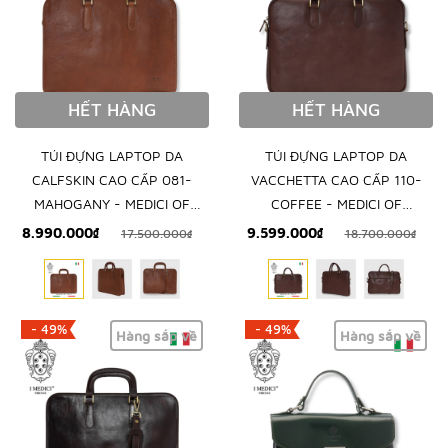
HẾT HÀNG
HẾT HÀNG
TÚI ĐỰNG LAPTOP DA
TÚI ĐỰNG LAPTOP DA
CALFSKIN CAO CẤP 081-
VACCHETTA CAO CẤP 110-
MAHOGANY - MEDICI OF
COFFEE - MEDICI OF
FLORENCE - SẢN XUẤT THỦ
FLORENCE - SẢN XUẤT THỦ
8.990.000₫
9.599.000₫
17.500.000₫
18.700.000₫
CÔNG TẠI ITALIA
CÔNG TẠI ITALIA
- 49%
- 49%
Hàng sắp về
Hàng sắp về