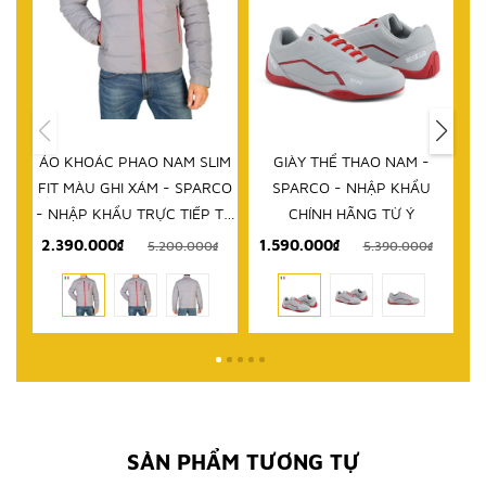
HẾT HÀNG
IM
GIÀY THỂ THAO NAM -
DÉP NAM - SPARCO - NHẬP
D
RCO
SPARCO - NHẬP KHẨU
KHẨU CHÍNH HÃNG TỪ Ý
 TỪ
CHÍNH HÃNG TỪ Ý
1.590.000₫
999.000₫
₫
5.390.000₫
2.580.000₫
SẢN PHẨM TƯƠNG TỰ