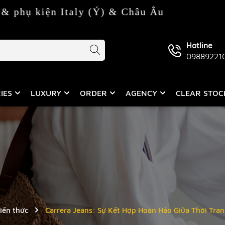
Italy (Ý) & Châu Âu
Hotline
09889221
IES
LUXURY
ORDER
AGENCY
CLEAR STO
iến thức
Carrera Jeans: Sự Kết Hợp Hoàn Hảo Giữa Thời Tra