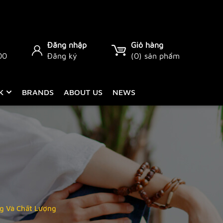
Đăng nhập
Giỏ hàng
00
Đăng ký
(
0
) sản phẩm
CK
BRANDS
ABOUT US
NEWS
ng Và Chất Lượng