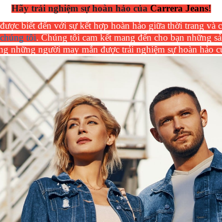
Hãy trải nghiệm sự hoàn hảo của
Carrera Jeans
!
 được biết đến với sự kết hợp hoàn hảo giữa thời trang và
 chúng tôi
. Chúng tôi cam kết mang đến cho bạn những sản
ong những người may mắn được trải nghiệm sự hoàn hảo c