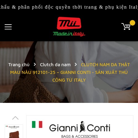
 phân phối độc quyền thời trang & phụ kiện Italy (Ý
Trang chủ
Clutch da nam
CLUTCH NAM DA THẬT
MÀU NÂU 912101-25 – GIANNI CONTI - SẢN XUẤT THỦ
CÔNG TỪ ITALY