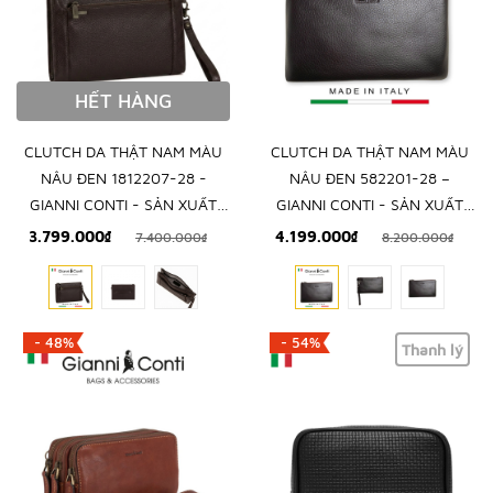
HẾT HÀNG
CLUTCH DA THẬT NAM MÀU
CLUTCH DA THẬT NAM MÀU
NÂU ĐEN 1812207-28 -
NÂU ĐEN 582201-28 –
GIANNI CONTI - SẢN XUẤT
GIANNI CONTI - SẢN XUẤT
THỦ CÔNG TẠI ITALY
THỦ CÔNG TẠI ITALY
3.799.000₫
4.199.000₫
7.400.000₫
8.200.000₫
- 48%
- 54%
Thanh lý