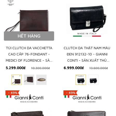
HẾT HÀNG
TÚI CLUTCH DA VACCHETTA
CLUTCH DA THẬT NAM MÀU
CAO CẤP 76-FONDANT -
ĐEN 912132-10 - GIANNI
MEDICI OF FLORENCE - SẢN
CONTI - SẢN XUẤT THỦ
XUẤT THỦ CÔNG TẠI ITALY
CÔNG TẠI ITALY
5.299.000₫
6.999.000₫
10.300.000₫
13.600.000₫
- 49%
- 49%