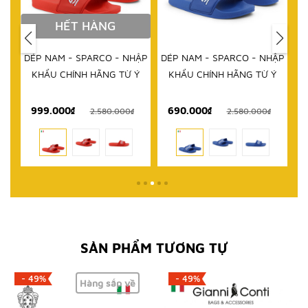
HẾT HÀNG
DÉP NAM - SPARCO - NHẬP
DÉP NAM - SPARCO - NHẬP
KHẨU CHÍNH HÃNG TỪ Ý
KHẨU CHÍNH HÃNG TỪ Ý
999.000₫
690.000₫
1
₫
2.580.000₫
2.580.000₫
SẢN PHẨM TƯƠNG TỰ
- 49%
- 49%
Hàng sắp về