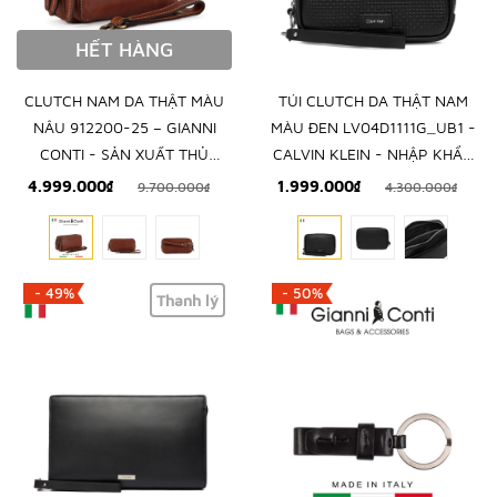
HẾT HÀNG
CLUTCH NAM DA THẬT MÀU
TÚI CLUTCH DA THẬT NAM
NÂU 912200-25 – GIANNI
MÀU ĐEN LV04D1111G_UB1 -
CONTI - SẢN XUẤT THỦ
CALVIN KLEIN - NHẬP KHẨU
CÔNG TỪ ITALY
CHÍNH HÃNG TỪ Ý
4.999.000₫
1.999.000₫
9.700.000₫
4.300.000₫
- 49%
- 50%
Thanh lý