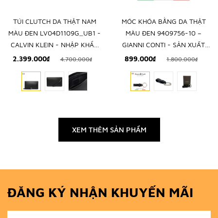
TÚI CLUTCH DA THẬT NAM
MÓC KHÓA BẰNG DA THẬT
MÀU ĐEN LV04D1109G_UB1 -
MÀU ĐEN 9409756-10 –
CALVIN KLEIN - NHẬP KHẨU
GIANNI CONTI - SẢN XUẤT
CHÍNH HÃNG TỪ Ý
THỦ CÔNG TẠI ITALY
2.399.000₫
899.000₫
4.700.000₫
1.800.000₫
XEM THÊM SẢN PHẨM
ĐĂNG KÝ NHẬN KHUYẾN MÃI