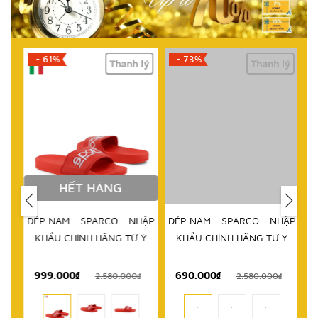
- 61%
- 73%
lý
Thanh lý
Thanh lý
HẾT HÀNG
DÉP NAM - SPARCO - NHẬP
DÉP NAM - SPARCO - NHẬP
KHẨU CHÍNH HÃNG TỪ Ý
KHẨU CHÍNH HÃNG TỪ Ý
999.000₫
690.000₫
1
₫
2.580.000₫
2.580.000₫