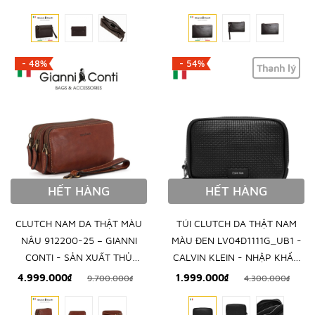
- 48%
- 54%
Thanh lý
HẾT HÀNG
HẾT HÀNG
CLUTCH NAM DA THẬT MÀU
TÚI CLUTCH DA THẬT NAM
NÂU 912200-25 – GIANNI
MÀU ĐEN LV04D1111G_UB1 -
CONTI - SẢN XUẤT THỦ
CALVIN KLEIN - NHẬP KHẨU
CÔNG TỪ ITALY
CHÍNH HÃNG TỪ Ý
4.999.000₫
1.999.000₫
9.700.000₫
4.300.000₫