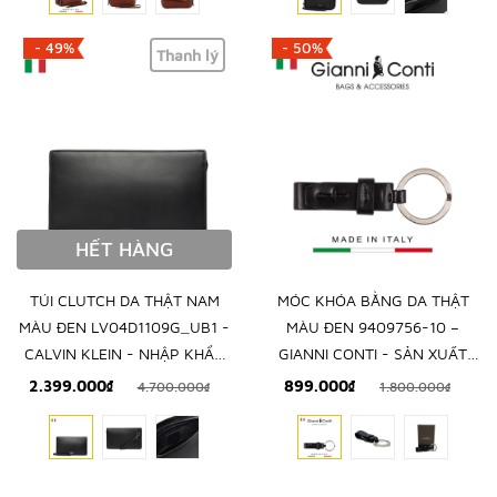
- 49%
- 50%
Thanh lý
HẾT HÀNG
TÚI CLUTCH DA THẬT NAM
MÓC KHÓA BẰNG DA THẬT
MÀU ĐEN LV04D1109G_UB1 -
MÀU ĐEN 9409756-10 –
CALVIN KLEIN - NHẬP KHẨU
GIANNI CONTI - SẢN XUẤT
CHÍNH HÃNG TỪ Ý
THỦ CÔNG TẠI ITALY
2.399.000₫
899.000₫
4.700.000₫
1.800.000₫