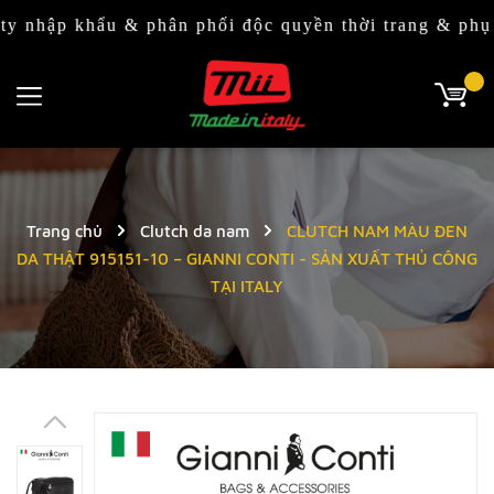
p khẩu & phân phối độc quyền thời trang & phụ kiện 
Trang chủ
Clutch da nam
CLUTCH NAM MÀU ĐEN
DA THẬT 915151-10 – GIANNI CONTI - SẢN XUẤT THỦ CÔNG
TẠI ITALY