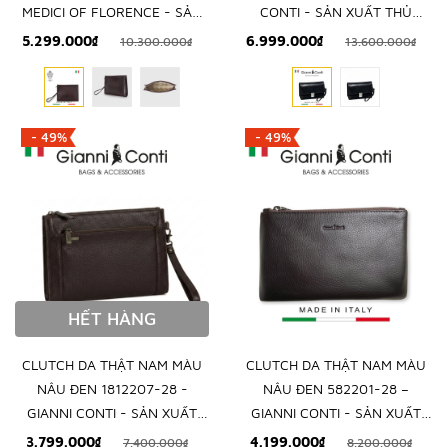
MEDICI OF FLORENCE - SẢN
CONTI - SẢN XUẤT THỦ
XUẤT THỦ CÔNG TẠI ITALY
CÔNG TẠI ITALY
5.299.000₫
6.999.000₫
10.300.000₫
13.600.000₫
- 49%
- 49%
HẾT HÀNG
CLUTCH DA THẬT NAM MÀU
CLUTCH DA THẬT NAM MÀU
NÂU ĐEN 1812207-28 -
NÂU ĐEN 582201-28 –
GIANNI CONTI - SẢN XUẤT
GIANNI CONTI - SẢN XUẤT
THỦ CÔNG TẠI ITALY
THỦ CÔNG TẠI ITALY
3.799.000₫
4.199.000₫
7.400.000₫
8.200.000₫