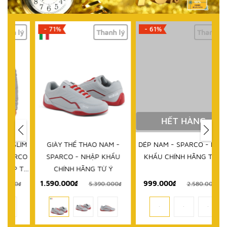
- 71%
- 61%
lý
Thanh lý
Thanh lý
HẾT HÀNG
IM
GIÀY THỂ THAO NAM -
DÉP NAM - SPARCO - NHẬP
D
RCO
SPARCO - NHẬP KHẨU
KHẨU CHÍNH HÃNG TỪ Ý
 TỪ
CHÍNH HÃNG TỪ Ý
1.590.000₫
999.000₫
₫
5.390.000₫
2.580.000₫