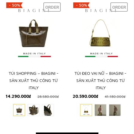
- 50%
- 50%
ORDER
ORDER
TÚI SHOPPING – BIAGINI -
TÚI ĐEO VAI NỮ – BIAGINI -
SẢN XUẤT THỦ CÔNG TỪ
SẢN XUẤT THỦ CÔNG TỪ
ITALY
ITALY
14.290.000₫
20.590.000₫
28.580.000₫
41.180.000₫