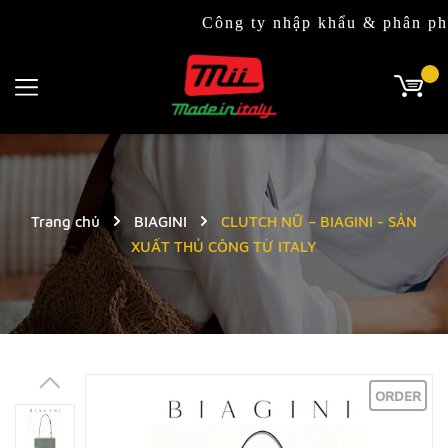
Công ty nhập khẩu & phân phối độc 
Trang chủ
BIAGINI
CLUTCH NỮ – BIAGINI - SẢN
XUẤT THỦ CÔNG TỪ ITALY
ORDER