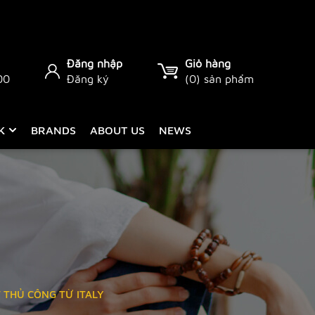
Đăng nhập
Giỏ hàng
00
Đăng ký
(
0
) sản phẩm
CK
BRANDS
ABOUT US
NEWS
 THỦ CÔNG TỪ ITALY