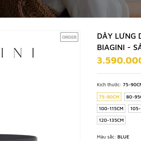
DÂY LƯNG 
ORDER
BIAGINI - 
3.590.00
Kích thước:
75-90C
75-90CM
80-95
100-115CM
105
120-135CM
Màu sắc:
BLUE