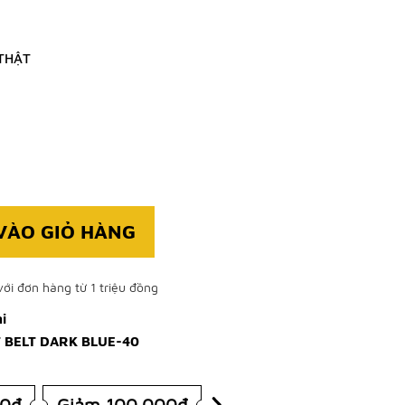
THẬT
VÀO GIỎ HÀNG
ới đơn hàng từ 1 triệu đồng
i
 BELT DARK BLUE-40
00đ
Giảm 100.000đ