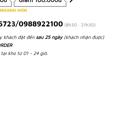
 NHANH HƠN
6723/0988922100
(8h30 : 21h30)
ày khách đặt đến
sau 25 ngày
(khách nhận được)
RDER
tại kho từ 01 - 24 giờ.