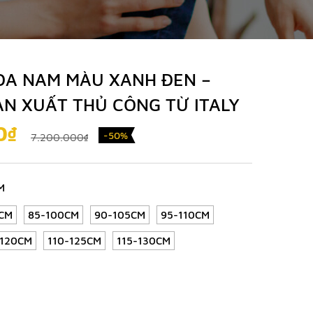
DA NAM MÀU XANH ĐEN –
SẢN XUẤT THỦ CÔNG TỪ ITALY
0₫
-50%
7.200.000₫
M
CM
85-100CM
90-105CM
95-110CM
-120CM
110-125CM
115-130CM