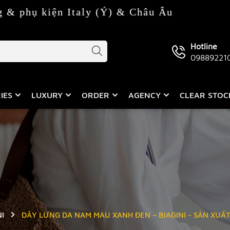
iện Italy (Ý) & Châu Âu
Hotline
09889221
IES
LUXURY
ORDER
AGENCY
CLEAR STO
NI
DÂY LƯNG DA NAM MÀU XANH ĐEN – BIAGINI - SẢN XUẤT