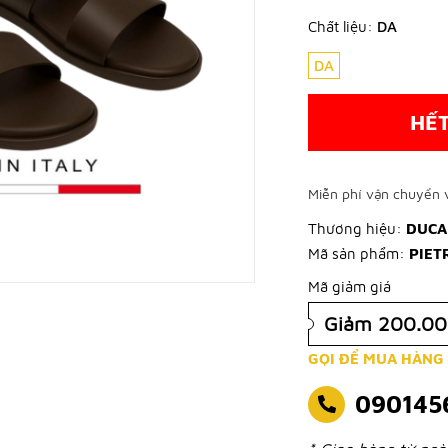
Chất liệu:
DA
DA
HẾ
Miễn phí vận chuyển v
Thương hiệu:
DUCA
Mã sản phẩm:
PIET
Mã giảm giá
Giảm 200.0
GỌI ĐỂ MUA HÀNG
090145