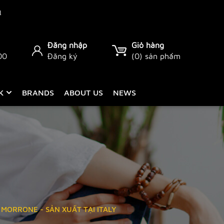
Đăng nhập
Giỏ hàng
00
Đăng ký
(
0
) sản phẩm
CK
BRANDS
ABOUT US
NEWS
MORRONE - SẢN XUẤT TẠI ITALY