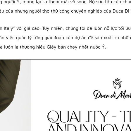
ông người Ý, mang lại sự thoải mái vô song. Bộ sưu tập của c
êu của những người thợ thủ công chuyên nghiệp của Duca Di
taly” với giá cao. Tuy nhiên, chúng tôi đã luôn nỗ lực tối ưu
ào việc quản lý từng giai đoạn của dự án để sản xuất ra nhữn
đã luôn là thương hiệu Giày bán chạy nhất nước Ý.