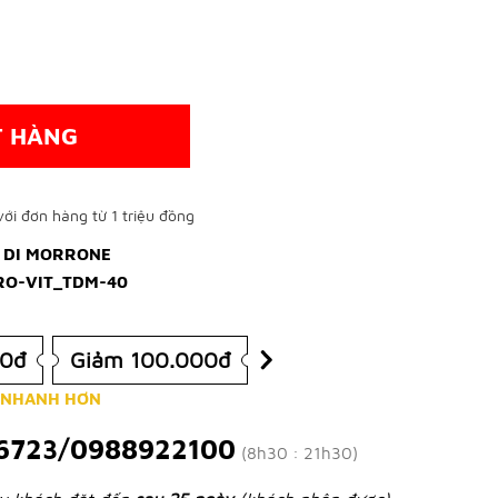
T HÀNG
ới đơn hàng từ 1 triệu đồng
 DI MORRONE
RO-VIT_TDM-40
00đ
Giảm 100.000đ
 NHANH HƠN
6723/0988922100
(8h30 : 21h30)