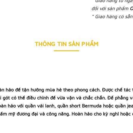
* Giao hàng từ ng
đối với sản phẩm
O
* Giao hàng có sẵn 
THÔNG TIN SẢN PHẨM
 hảo để tận hưởng mùa hè theo phong cách. Được chế tác từ 
i gót có thể điều chỉnh để vừa vặn và chắc chắn. Đế phẳng và
àn hảo với quần vải lanh, quần short Bermuda hoặc quần jean
 thẩm mỹ đương đại và công năng. Hoàn hảo cho kỳ nghỉ hoặc d