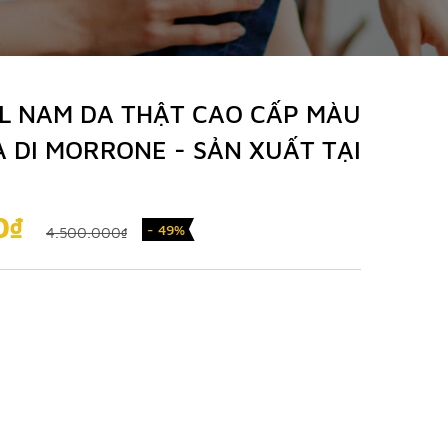
L NAM DA THẬT CAO CẤP MÀU
 DI MORRONE - SẢN XUẤT TẠI
0₫
- 49%
4.500.000₫