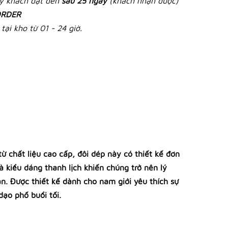
ày khách đặt đến
sau 25 ngày
(khách nhận được)
RDER
tại kho từ 01 - 24 giờ.
chất liệu cao cấp, đôi dép này có thiết kế đơn
 kiểu dáng thanh lịch khiến chúng trở nên lý
. Được thiết kế dành cho nam giới yêu thích sự
ạo phố buổi tối.