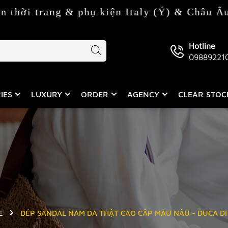
ang & phụ kiện Italy (Ý) & Châu Âu
Hotline
09889221
IES
LUXURY
ORDER
AGENCY
CLEAR STO
E
DÉP SANDAL NAM DA THẬT CAO CẤP MÀU NÂU - DUCA DI 