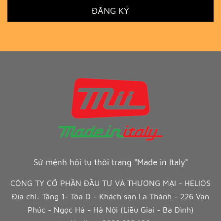
ĐĂNG KÝ
Sứ mệnh hội tụ thời trang "Made in Italy"
CÔNG TY CỔ PHẦN ĐẦU TƯ VÀ THƯƠNG MẠI - HELIOS
Địa chỉ: Tầng 1- Tòa D - Khách sạn La Thành - 226 Vạn
Phúc - Ngọc Hà - Hà Nội (Liễu Giai - Ba Đình)