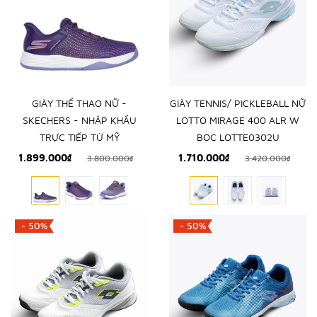
GIÀY THỂ THAO NỮ -
GIÀY TENNIS/ PICKLEBALL NỮ
SKECHERS - NHẬP KHẨU
LOTTO MIRAGE 400 ALR W
TRỰC TIẾP TỪ MỸ
BOC LOTTE0302U
1.899.000₫
1.710.000₫
3.800.000₫
3.420.000₫
- 50%
- 50%