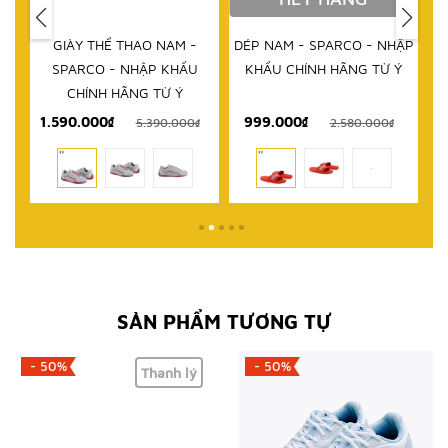
IM
GIÀY THỂ THAO NAM -
DÉP NAM - SPARCO - NHẬP
D
RCO
SPARCO - NHẬP KHẨU
KHẨU CHÍNH HÃNG TỪ Ý
 TỪ
CHÍNH HÃNG TỪ Ý
1.590.000₫
999.000₫
₫
5.390.000₫
2.580.000₫
SẢN PHẨM TƯƠNG TỰ
- 50%
- 50%
Thanh lý