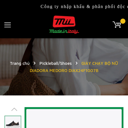
Công ty nhập khẩu & phân phối độc quyề
Trang chủ
Pickleball/Shoes
GIÀY CHẠY BỘ NỮ
DIADORA MEDORO DIAX24F1007B