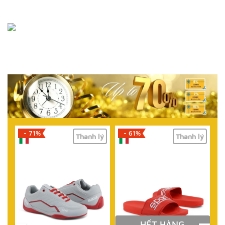
- 71%
- 61%
lý
Thanh lý
Thanh lý
HẾT HÀNG