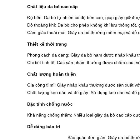
Chất liệu da bò cao cấp
Độ bền: Da bò tự nhiên có độ bền cao, giúp giày giữ đượ
Độ thoáng khí: Da bò cho phép không khí lưu thông tốt, g
Cảm giác thoải mái: Giày da bò thường mềm mại và dễ ch
Thiết kế thời trang
Phong cách đa dạng: Giày da bò nam được nhập khẩu thư
Chi tiết tinh tế: Các sản phẩm thường được chăm chút vớ
Chất lượng hoàn thiện
Gia công tỉ mỉ: Giày nhập khẩu thường được sản xuất vớ
Chất lượng keo dán và đế giày: Sử dụng keo dán và đế g
Đặc tính chống nước
Khả năng chống thấm: Nhiều loại giày da bò cao cấp được
Dễ dàng bảo trì
Bảo quản đơn giản: Giày da bò thườ