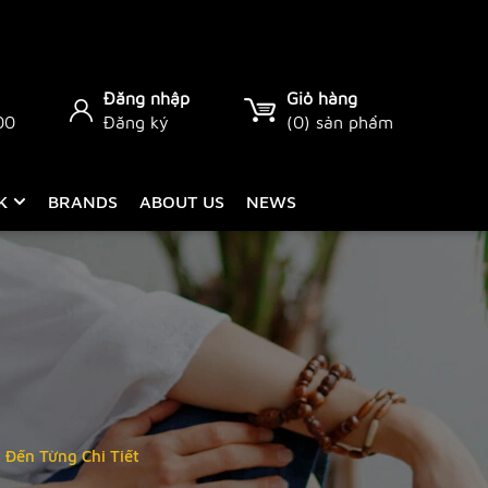
Đăng nhập
Giỏ hàng
00
Đăng ký
(
0
) sản phẩm
CK
BRANDS
ABOUT US
NEWS
Đến Từng Chi Tiết