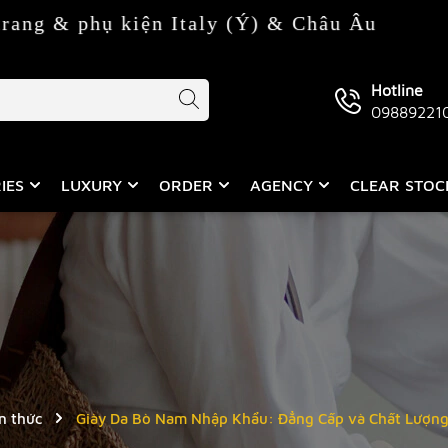
ện Italy (Ý) & Châu Âu
Hotline
09889221
IES
LUXURY
ORDER
AGENCY
CLEAR STO
n thức
Giày Da Bò Nam Nhập Khẩu: Đẳng Cấp và Chất Lượng 