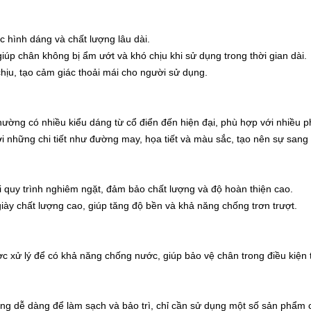
c hình dáng và chất lượng lâu dài.
iúp chân không bị ẩm ướt và khó chịu khi sử dụng trong thời gian dài.
ịu, tạo cảm giác thoải mái cho người sử dụng.
ờng có nhiều kiểu dáng từ cổ điển đến hiện đại, phù hợp với nhiều p
i những chi tiết như đường may, họa tiết và màu sắc, tạo nên sự sang
i quy trình nghiêm ngặt, đảm bảo chất lượng và độ hoàn thiện cao.
iày chất lượng cao, giúp tăng độ bền và khả năng chống trơn trượt.
 xử lý để có khả năng chống nước, giúp bảo vệ chân trong điều kiện th
ng dễ dàng để làm sạch và bảo trì, chỉ cần sử dụng một số sản phẩm 