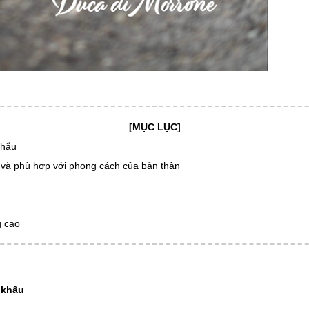
[MỤC LỤC]
khẩu
 và phù hợp với phong cách của bản thân
g cao
 khẩu