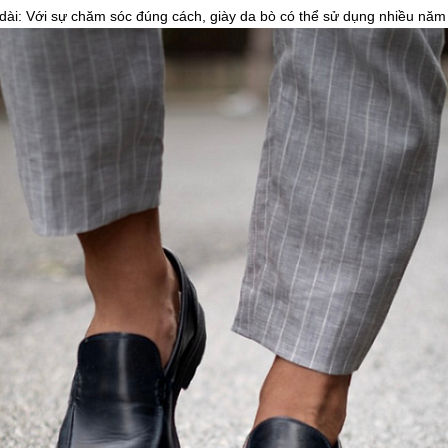
 dài: Với sự chăm sóc đúng cách, giày da bò có thể sử dụng nhiều nă