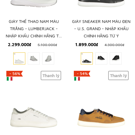
GIÀY THỂ THAO NAM MÀU
GIÀY SNEAKER NAM MÀU ĐEN
TRẮNG - LUMBERJACK -
- U.S. GRAND - NHẬP KHẨU
NHẬP KHẨU CHÍNH HÃNG TỪ
CHÍNH HÃNG TỪ Ý
Ý
2.299.000₫
1.899.000₫
5.100.000₫
4.300.000₫
- 56%
- 54%
Thanh lý
Thanh lý