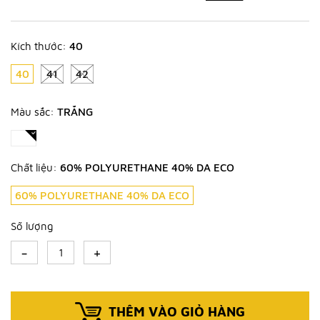
Kích thước:
40
40
41
42
Màu sắc:
TRẮNG
Chất liệu:
60% POLYURETHANE 40% DA ECO
60% POLYURETHANE 40% DA ECO
Số lượng
-
+
THÊM VÀO GIỎ HÀNG