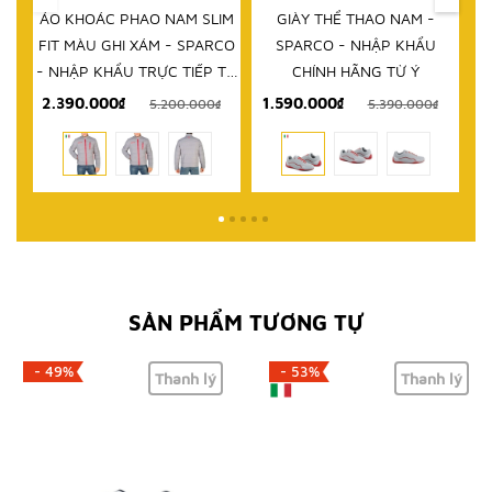
IM
GIÀY THỂ THAO NAM -
DÉP NAM - SPARCO - NHẬP
D
RCO
SPARCO - NHẬP KHẨU
KHẨU CHÍNH HÃNG TỪ Ý
 TỪ
CHÍNH HÃNG TỪ Ý
1.590.000₫
999.000₫
₫
5.390.000₫
2.580.000₫
SẢN PHẨM TƯƠNG TỰ
- 49%
- 53%
Thanh lý
Thanh lý