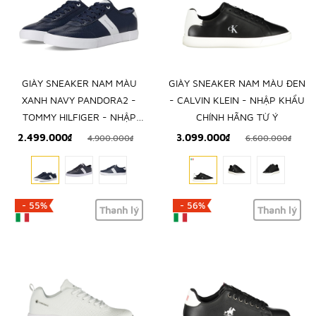
GIÀY SNEAKER NAM MÀU
GIÀY SNEAKER NAM MÀU ĐEN
XANH NAVY PANDORA2 -
- CALVIN KLEIN - NHẬP KHẨU
TOMMY HILFIGER - NHẬP
CHÍNH HÃNG TỪ Ý
KHẨU CHÍNH HÃNG TỪ MỸ
2.499.000₫
3.099.000₫
4.900.000₫
6.600.000₫
- 55%
- 56%
Thanh lý
Thanh lý