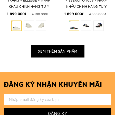
TRẮNG - ELLESSE - NHẬP
- ESERCITO 1659 - NHẬP
KHẨU CHÍNH HÃNG TỪ Ý
KHẨU CHÍNH HÃNG TỪ Ý
1.899.000₫
1.899.000₫
4.100.000₫
4.300.000₫
XEM THÊM SẢN PHẨM
ĐĂNG KÝ NHẬN KHUYẾN MÃI
ĐĂNG KÝ