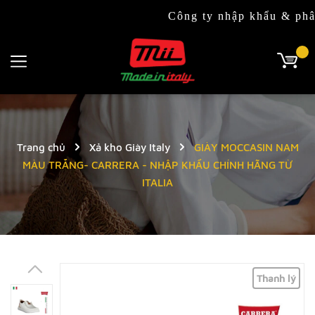
Công ty nhập khẩu & phân phối
Trang chủ
Xả kho Giày Italy
GIÀY MOCCASIN NAM
MÀU TRẮNG- CARRERA - NHẬP KHẨU CHÍNH HÃNG TỪ
ITALIA
Thanh lý