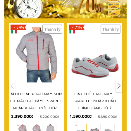
- 54%
- 71%
Thanh lý
Thanh lý
ÁO KHOÁC PHAO NAM SLIM
GIÀY THỂ THAO NAM -
D
FIT MÀU GHI XÁM - SPARCO
SPARCO - NHẬP KHẨU
- NHẬP KHẨU TRỰC TIẾP TỪ
CHÍNH HÃNG TỪ Ý
ITALY
2.390.000₫
1.590.000₫
5.200.000₫
5.390.000₫