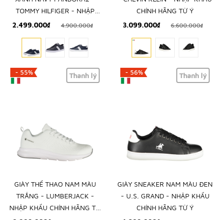
TOMMY HILFIGER - NHẬP
CHÍNH HÃNG TỪ Ý
KHẨU CHÍNH HÃNG TỪ MỸ
2.499.000₫
3.099.000₫
4.900.000₫
6.600.000₫
- 55%
- 56%
Thanh lý
Thanh lý
GIÀY THỂ THAO NAM MÀU
GIÀY SNEAKER NAM MÀU ĐEN
TRẮNG - LUMBERJACK -
- U.S. GRAND - NHẬP KHẨU
NHẬP KHẨU CHÍNH HÃNG TỪ
CHÍNH HÃNG TỪ Ý
Ý