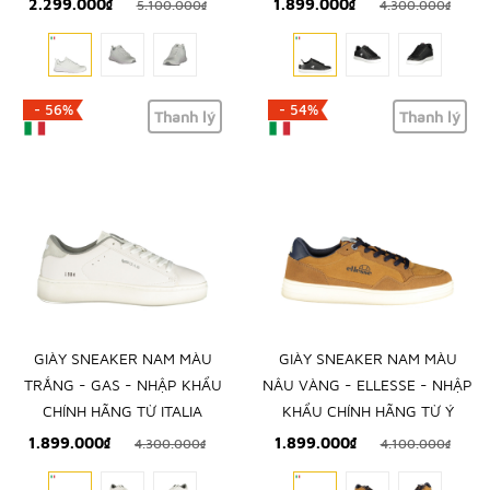
2.299.000₫
1.899.000₫
5.100.000₫
4.300.000₫
- 56%
- 54%
Thanh lý
Thanh lý
GIÀY SNEAKER NAM MÀU
GIÀY SNEAKER NAM MÀU
TRẮNG - GAS - NHẬP KHẨU
NÂU VÀNG - ELLESSE - NHẬP
CHÍNH HÃNG TỪ ITALIA
KHẨU CHÍNH HÃNG TỪ Ý
1.899.000₫
1.899.000₫
4.300.000₫
4.100.000₫