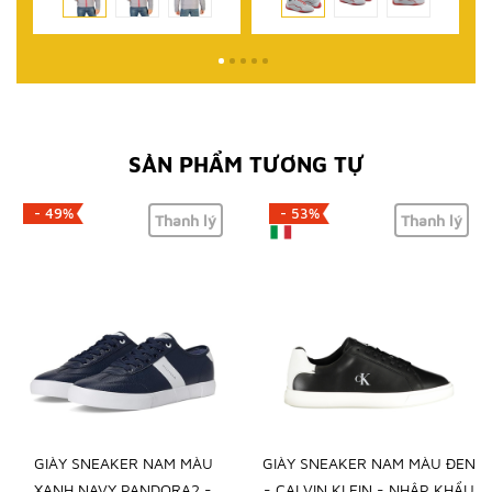
SẢN PHẨM TƯƠNG TỰ
- 49%
- 53%
Thanh lý
Thanh lý
GIÀY SNEAKER NAM MÀU
GIÀY SNEAKER NAM MÀU ĐEN
XANH NAVY PANDORA2 -
- CALVIN KLEIN - NHẬP KHẨU