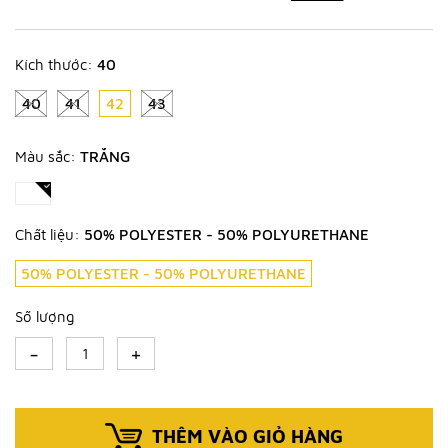
Kích thước:
40
40
41
42
43
Màu sắc:
TRẮNG
Chất liệu:
50% POLYESTER - 50% POLYURETHANE
50% POLYESTER - 50% POLYURETHANE
Số lượng
-
+
THÊM VÀO GIỎ HÀNG