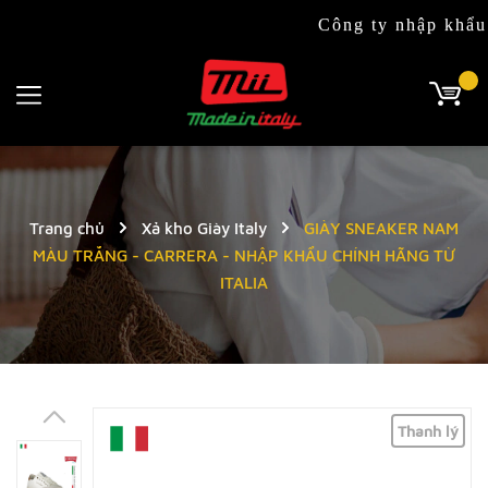
Công ty nhập khẩu & phân
Trang chủ
Xả kho Giày Italy
GIÀY SNEAKER NAM
MÀU TRẮNG - CARRERA - NHẬP KHẨU CHÍNH HÃNG TỪ
ITALIA
Thanh lý