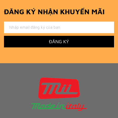
ĐĂNG KÝ NHẬN KHUYẾN MÃI
ĐĂNG KÝ