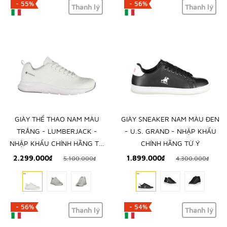
- 55%
- 56%
Thanh lý
Thanh lý
GIÀY THỂ THAO NAM MÀU
GIÀY SNEAKER NAM MÀU ĐEN
TRẮNG - LUMBERJACK -
- U.S. GRAND - NHẬP KHẨU
NHẬP KHẨU CHÍNH HÃNG TỪ
CHÍNH HÃNG TỪ Ý
Ý
2.299.000₫
1.899.000₫
5.100.000₫
4.300.000₫
- 56%
- 54%
Thanh lý
Thanh lý