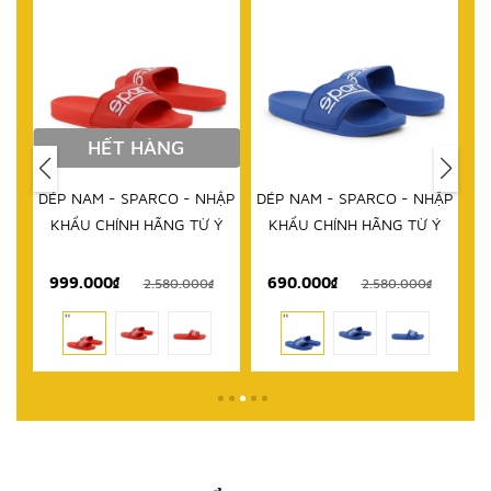
HẾT HÀNG
DÉP NAM - SPARCO - NHẬP
DÉP NAM - SPARCO - NHẬP
KHẨU CHÍNH HÃNG TỪ Ý
KHẨU CHÍNH HÃNG TỪ Ý
999.000₫
690.000₫
1
₫
2.580.000₫
2.580.000₫