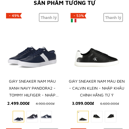
SẢN PHẨM TƯƠNG TỰ
- 49%
- 53%
Thanh lý
Thanh lý
GIÀY SNEAKER NAM MÀU
GIÀY SNEAKER NAM MÀU ĐEN
XANH NAVY PANDORA2 -
- CALVIN KLEIN - NHẬP KHẨU
TOMMY HILFIGER - NHẬP
CHÍNH HÃNG TỪ Ý
KHẨU CHÍNH HÃNG TỪ MỸ
2.499.000₫
3.099.000₫
4.900.000₫
6.600.000₫