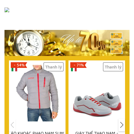
- 71%
- 61%
Thanh lý
Thanh lý
T
HẾT HÀN
PHAO NAM SLIM
GIÀY THỂ THAO NAM -
DÉP NAM - SPARCO