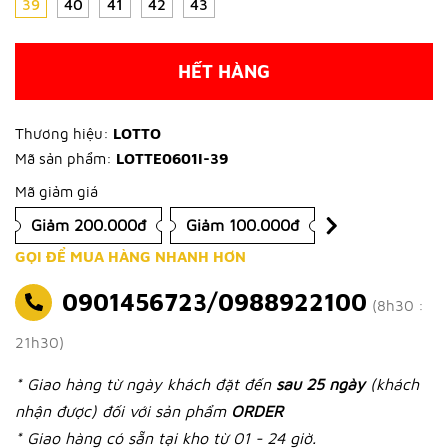
39
40
41
42
43
HẾT HÀNG
Thương hiệu:
LOTTO
Mã sản phẩm:
LOTTE0601I-39
Mã giảm giá
Giảm 200.000đ
Giảm 100.000đ
GỌI ĐỂ MUA HÀNG NHANH HƠN
0901456723/0988922100
(8h30 :
21h30)
* Giao hàng từ ngày khách đặt đến
sau 25 ngày
(khách
nhận được) đối với sản phẩm
ORDER
* Giao hàng có sẵn tại kho từ 01 - 24 giờ.