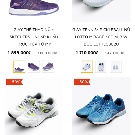
GIÀY THỂ THAO NỮ -
GIÀY TENNIS/ PICKLEBALL NỮ
SKECHERS - NHẬP KHẨU
LOTTO MIRAGE 400 ALR W
TRỰC TIẾP TỪ MỸ
BOC LOTTE0302U
1.899.000₫
1.710.000₫
3.800.000₫
3.420.000₫
- 50%
- 50%