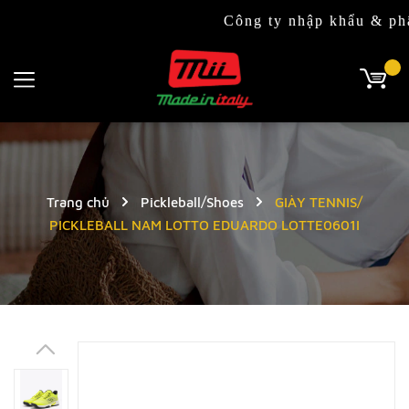
Công ty nhập khẩu & phân ph
Trang chủ
Pickleball/Shoes
GIÀY TENNIS/
PICKLEBALL NAM LOTTO EDUARDO LOTTE0601I