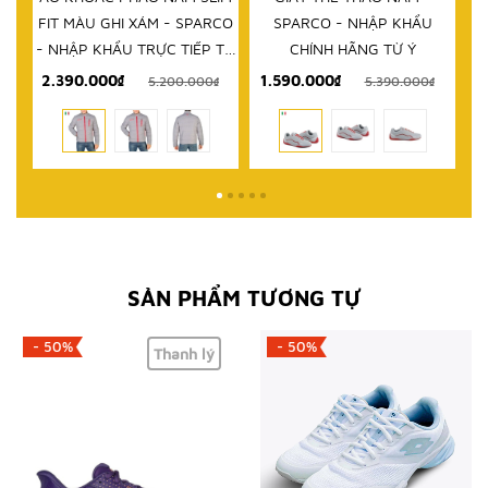
I XÁM - SPARCO
SPARCO - NHẬP KHẨU
KHẨU CHÍNH HÃNG
U TRỰC TIẾP TỪ
CHÍNH HÃNG TỪ Ý
ITALY
₫
1.590.000₫
999.000₫
5.200.000₫
5.390.000₫
2.580
SẢN PHẨM TƯƠNG TỰ
- 50%
- 50%
Thanh lý