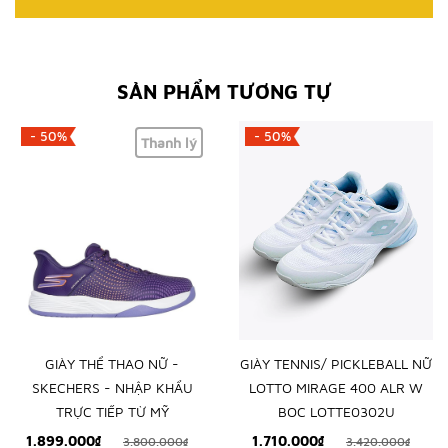
SẢN PHẨM TƯƠNG TỰ
- 50%
- 50%
Thanh lý
GIÀY THỂ THAO NỮ -
GIÀY TENNIS/ PICKLEBALL NỮ
SKECHERS - NHẬP KHẨU
LOTTO MIRAGE 400 ALR W
TRỰC TIẾP TỪ MỸ
BOC LOTTE0302U
1.899.000₫
1.710.000₫
3.800.000₫
3.420.000₫