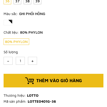
36
37
38
39
Màu sắc:
GHI PHỐI HỒNG
Chất liệu:
80% PHYLON
80% PHYLON
Số lượng
-
+
THÊM VÀO GIỎ HÀNG
Thương hiệu:
LOTTO
Mã sản phẩm:
LOTTE0401G-36