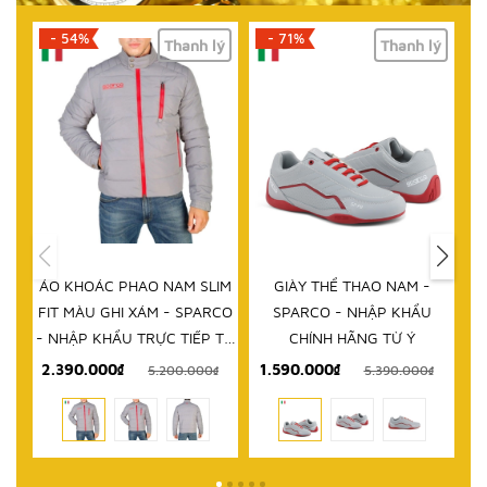
- 54%
- 71%
Thanh lý
Thanh lý
ÁO KHOÁC PHAO NAM SLIM
GIÀY THỂ THAO NAM -
D
FIT MÀU GHI XÁM - SPARCO
SPARCO - NHẬP KHẨU
- NHẬP KHẨU TRỰC TIẾP TỪ
CHÍNH HÃNG TỪ Ý
ITALY
2.390.000₫
1.590.000₫
5.200.000₫
5.390.000₫