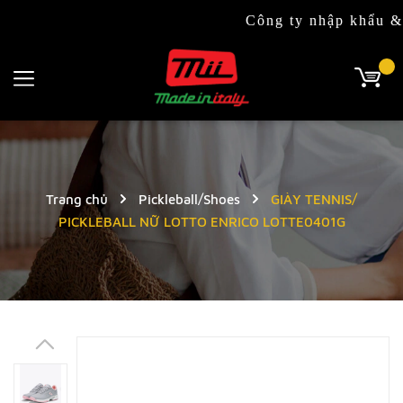
Công ty nhập khẩu & phân
Trang chủ
Pickleball/Shoes
GIÀY TENNIS/
PICKLEBALL NỮ LOTTO ENRICO LOTTE0401G