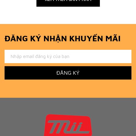
ĐĂNG KÝ NHẬN KHUYẾN MÃI
ĐĂNG KÝ