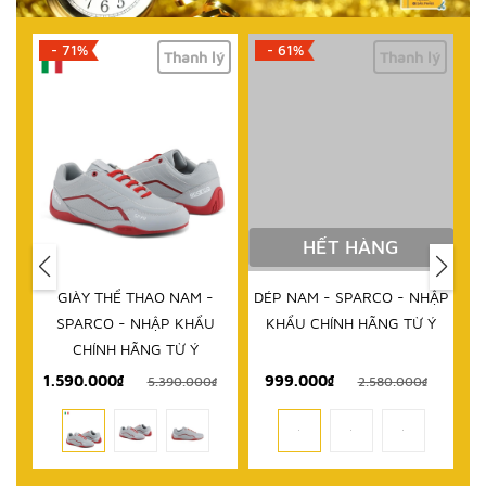
- 71%
- 61%
lý
Thanh lý
Thanh lý
HẾT HÀNG
IM
GIÀY THỂ THAO NAM -
DÉP NAM - SPARCO - NHẬP
D
RCO
SPARCO - NHẬP KHẨU
KHẨU CHÍNH HÃNG TỪ Ý
 TỪ
CHÍNH HÃNG TỪ Ý
1.590.000₫
999.000₫
₫
5.390.000₫
2.580.000₫