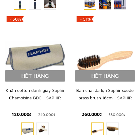
- 50%
- 51%
HẾT HÀNG
HẾT HÀNG
Khăn cotton đánh giày Saphir
Bàn chải da lộn Saphir suede
Chamoisine BDC - SAPHIR
brass brush 16cm - SAPHIR
120.000₫
260.000₫
240.000₫
530.000₫