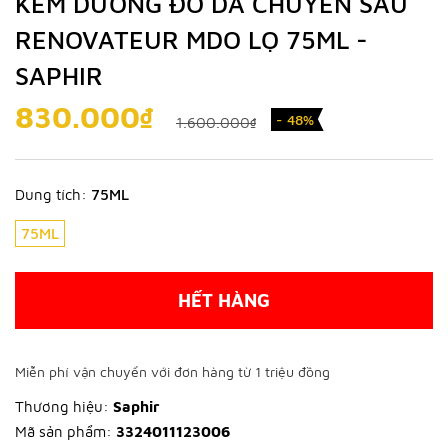
KEM DƯỠNG ĐỒ DA CHUYÊN SÂU
RENOVATEUR MDO LỌ 75ML -
SAPHIR
830.000₫
- 48%
1.600.000₫
Dung tích:
75ML
75ML
HẾT HÀNG
Miễn phí vận chuyển với đơn hàng từ 1 triệu đồng
Thương hiệu:
Saphir
Mã sản phẩm:
3324011123006