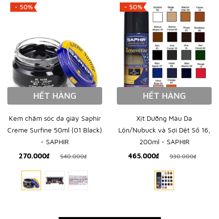
- 50%
- 50%
HẾT HÀNG
HẾT HÀNG
Kem chăm sóc da giày Saphir
Xịt Dưỡng Màu Da
Creme Surfine 50ml (01 Black)
Lộn/Nubuck và Sợi Dệt Số 16,
- SAPHIR
200ml - SAPHIR
270.000₫
465.000₫
540.000₫
930.000₫