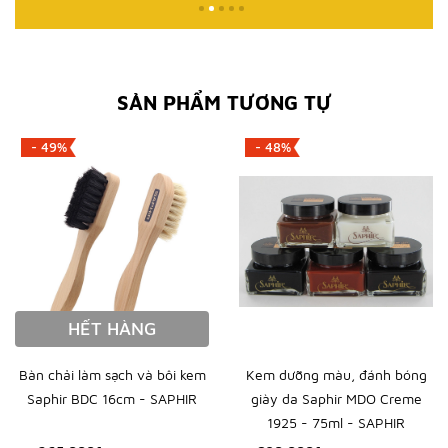
SẢN PHẨM TƯƠNG TỰ
- 49%
- 48%
HẾT HÀNG
Bàn chải làm sạch và bôi kem
Kem dưỡng màu, đánh bóng
Saphir BDC 16cm - SAPHIR
giày da Saphir MDO Creme
1925 - 75ml - SAPHIR