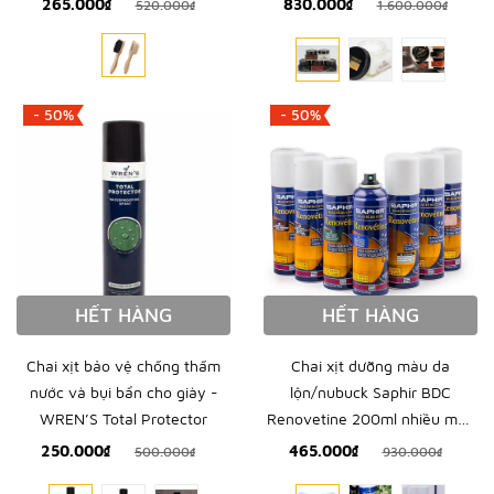
265.000₫
830.000₫
520.000₫
1.600.000₫
- 50%
- 50%
HẾT HÀNG
HẾT HÀNG
Chai xịt bảo vệ chống thấm
Chai xịt dưỡng màu da
nước và bụi bẩn cho giày -
lộn/nubuck Saphir BDC
WREN’S Total Protector
Renovetine 200ml nhiều màu
- SAPHIR - Nhập khẩu chính
250.000₫
465.000₫
500.000₫
930.000₫
hãng từ Pháp