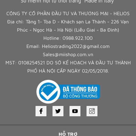
Sứ mệnh hội tụ thời trang "Made in Italy"
CÔNG TY CỔ PHẦN ĐẦU TƯ VÀ THƯƠNG MẠI - HELIOS
Địa chỉ: Tầng 1- Tòa D - Khách sạn La Thành - 226 Vạn
Phúc - Ngọc Hà - Hà Nội (Liễu Giai - Ba Đình)
Hotline:
0988.922.100
Email:
Heliostrading2022@gmail.com
Sales@miishop.com.vn
MST: 0108254521 DO SỞ KẾ HOẠCH VÀ ĐẦU TƯ THÀNH
PHỐ HÀ NỘI CẤP NGÀY 02/05/2018.
HỖ TRỢ