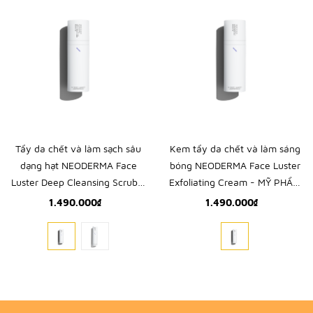
Tẩy da chết và làm sạch sâu
Kem tẩy da chết và làm sáng
dạng hạt NEODERMA Face
bóng NEODERMA Face Luster
Luster Deep Cleansing Scrub -
Exfoliating Cream - MỸ PHẨM
MỸ PHẨM TRỊ LIỆU "THUẦN
TRỊ LIỆU "THUẦN CHAY" ĐẾN
1.490.000₫
1.490.000₫
CHAY" ĐẾN TỪ CHÂU ÂU
TỪ CHÂU ÂU