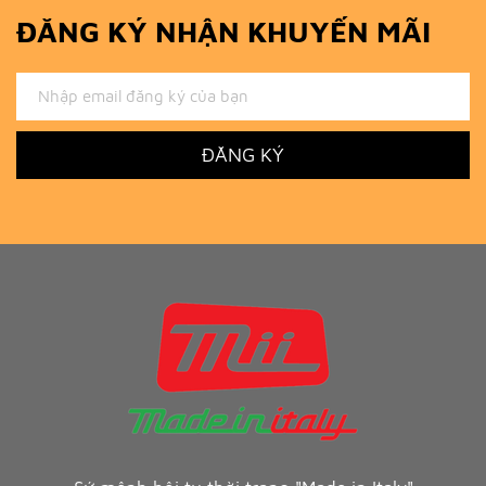
ĐĂNG KÝ NHẬN KHUYẾN MÃI
ĐĂNG KÝ