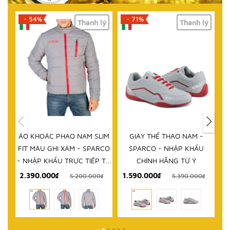
- 54%
- 71%
Thanh lý
Thanh lý
ÁO KHOÁC PHAO NAM SLIM
GIÀY THỂ THAO NAM -
D
FIT MÀU GHI XÁM - SPARCO
SPARCO - NHẬP KHẨU
- NHẬP KHẨU TRỰC TIẾP TỪ
CHÍNH HÃNG TỪ Ý
ITALY
2.390.000₫
1.590.000₫
5.200.000₫
5.390.000₫