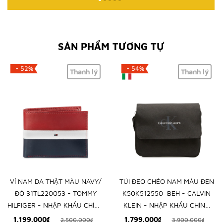
SẢN PHẨM TƯƠNG TỰ
- 52%
- 54%
Thanh lý
Thanh lý
VÍ NAM DA THẬT MÀU NAVY/
TÚI ĐEO CHÉO NAM MÀU ĐEN
ĐỎ 31TL220053 - TOMMY
K50K512550_BEH - CALVIN
HILFIGER - NHẬP KHẨU CHÍNH
KLEIN - NHẬP KHẨU CHÍNH
HÃNG TỪ MỸ
HÃNG TỪ Ý
1.199.000₫
1.799.000₫
2.500.000₫
3.900.000₫