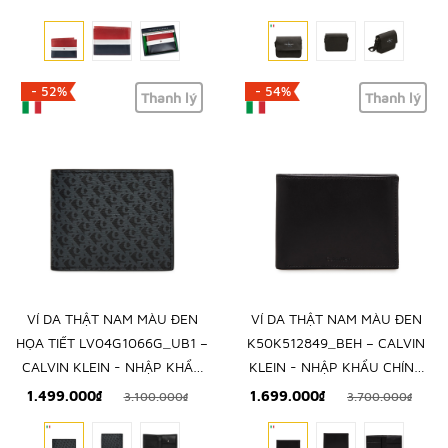
- 52%
- 54%
Thanh lý
Thanh lý
VÍ DA THẬT NAM MÀU ĐEN
VÍ DA THẬT NAM MÀU ĐEN
HỌA TIẾT LV04G1066G_UB1 –
K50K512849_BEH – CALVIN
CALVIN KLEIN - NHẬP KHẨU
KLEIN - NHẬP KHẨU CHÍNH
CHÍNH HÃNG TỪ Ý
HÃNG TỪ Ý
1.499.000₫
1.699.000₫
3.100.000₫
3.700.000₫