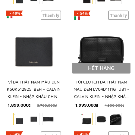
- 49%
- 54%
Thanh lý
Thanh lý
HẾT HÀNG
VÍ DA THẬT NAM MÀU ĐEN
TÚI CLUTCH DA THẬT NAM
K50K512925_BEH – CALVIN
MÀU ĐEN LV04D1111G_UB1 -
KLEIN - NHẬP KHẨU CHÍNH
CALVIN KLEIN - NHẬP KHẨU
HÃNG TỪ Ý
CHÍNH HÃNG TỪ Ý
1.899.000₫
1.999.000₫
3.700.000₫
4.300.000₫
- 54%
- 49%