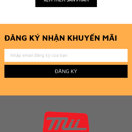
ĐĂNG KÝ NHẬN KHUYẾN MÃI
ĐĂNG KÝ