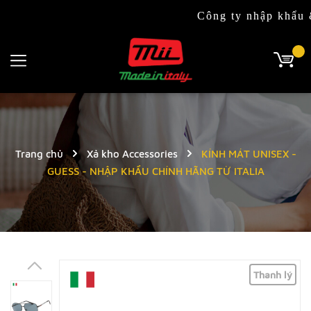
Công ty nhập khẩu & phân
Trang chủ
Xả kho Accessories
KÍNH MÁT UNISEX -
GUESS - NHẬP KHẨU CHÍNH HÃNG TỪ ITALIA
Thanh lý