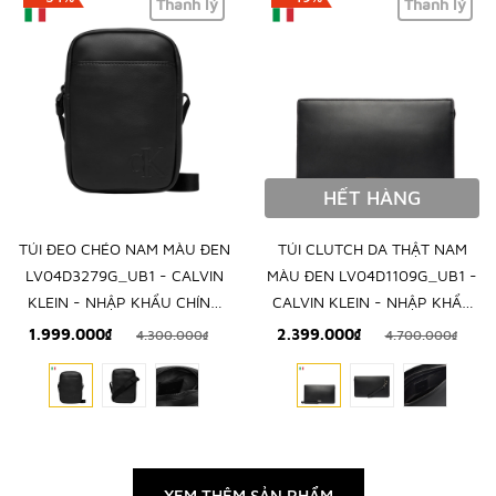
Thanh lý
Thanh lý
HẾT HÀNG
TÚI ĐEO CHÉO NAM MÀU ĐEN
TÚI CLUTCH DA THẬT NAM
LV04D3279G_UB1 - CALVIN
MÀU ĐEN LV04D1109G_UB1 -
KLEIN - NHẬP KHẨU CHÍNH
CALVIN KLEIN - NHẬP KHẨU
HÃNG TỪ Ý
CHÍNH HÃNG TỪ Ý
1.999.000₫
2.399.000₫
4.300.000₫
4.700.000₫
XEM THÊM SẢN PHẨM