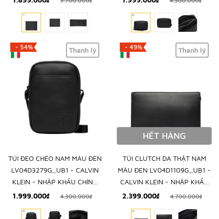
3.700.000₫
4.300.000₫
- 54%
- 49%
Thanh lý
Thanh lý
HẾT HÀNG
TÚI ĐEO CHÉO NAM MÀU ĐEN
TÚI CLUTCH DA THẬT NAM
LV04D3279G_UB1 - CALVIN
MÀU ĐEN LV04D1109G_UB1 -
KLEIN - NHẬP KHẨU CHÍNH
CALVIN KLEIN - NHẬP KHẨU
HÃNG TỪ Ý
CHÍNH HÃNG TỪ Ý
1.999.000₫
2.399.000₫
4.300.000₫
4.700.000₫