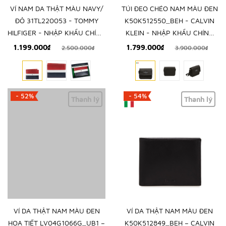
VÍ NAM DA THẬT MÀU NAVY/
TÚI ĐEO CHÉO NAM MÀU ĐEN
ĐỎ 31TL220053 - TOMMY
K50K512550_BEH - CALVIN
HILFIGER - NHẬP KHẨU CHÍNH
KLEIN - NHẬP KHẨU CHÍNH
HÃNG TỪ MỸ
HÃNG TỪ Ý
1.199.000₫
1.799.000₫
2.500.000₫
3.900.000₫
- 52%
- 54%
Thanh lý
Thanh lý
VÍ DA THẬT NAM MÀU ĐEN
VÍ DA THẬT NAM MÀU ĐEN
HỌA TIẾT LV04G1066G_UB1 –
K50K512849_BEH – CALVIN