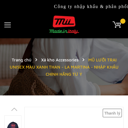
Công ty nhập khẩu & phân phối độc q
Trang chủ
Xả kho Accessories
MŨ LƯỠI TRAI
UNISEX MÀU XANH THAN - LA MARTINA - NHẬP KHẨU
CHÍNH HÃNG TỪ Ý
Thanh lý