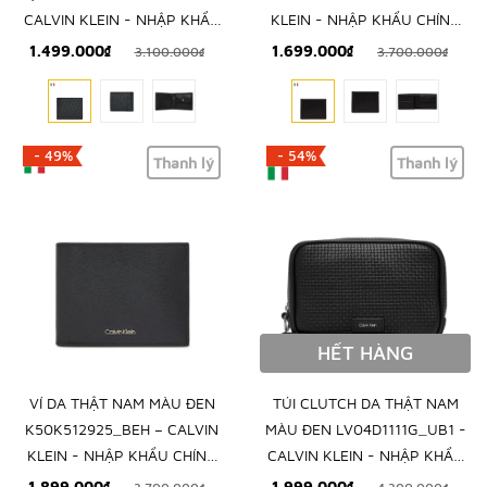
CALVIN KLEIN - NHẬP KHẨU
KLEIN - NHẬP KHẨU CHÍNH
CHÍNH HÃNG TỪ Ý
HÃNG TỪ Ý
1.499.000₫
1.699.000₫
3.100.000₫
3.700.000₫
- 49%
- 54%
Thanh lý
Thanh lý
HẾT HÀNG
VÍ DA THẬT NAM MÀU ĐEN
TÚI CLUTCH DA THẬT NAM
K50K512925_BEH – CALVIN
MÀU ĐEN LV04D1111G_UB1 -
KLEIN - NHẬP KHẨU CHÍNH
CALVIN KLEIN - NHẬP KHẨU
HÃNG TỪ Ý
CHÍNH HÃNG TỪ Ý
1.899.000₫
1.999.000₫