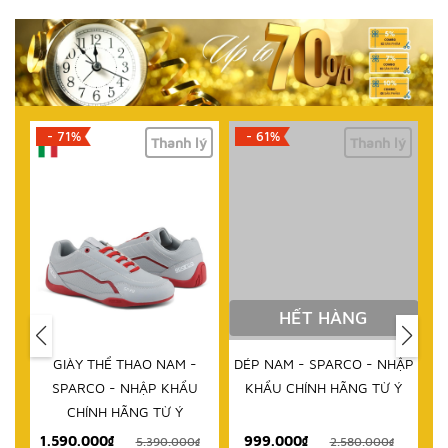
- 71%
- 61%
lý
Thanh lý
Thanh lý
HẾT HÀNG
IM
GIÀY THỂ THAO NAM -
DÉP NAM - SPARCO - NHẬP
D
RCO
SPARCO - NHẬP KHẨU
KHẨU CHÍNH HÃNG TỪ Ý
 TỪ
CHÍNH HÃNG TỪ Ý
1.590.000₫
999.000₫
₫
5.390.000₫
2.580.000₫