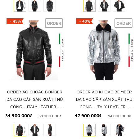
- 49%
- 49%
ORDER
ORDER
ORDER ÁO KHOÁC BOMBER
ORDER ÁO KHOÁC BOMBER
DA CAO CẤP SẢN XUẤT THỦ
DA CAO CẤP SẢN XUẤT THỦ
CÔNG - ITALY LEATHER -
CÔNG - ITALY LEATHER -
NHẬP KHẨU CHÍNH NGẠCH
NHẬP KHẨU CHÍNH NGẠCH
34.900.000₫
47.900.000₫
68.000.000₫
94.000.000₫
TỪ Ý
TỪ Ý