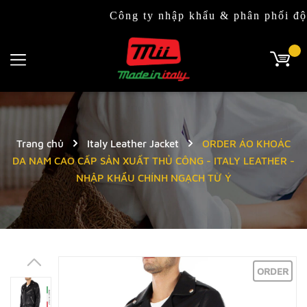
Công ty nhập khẩu & phân phối độc quyền 
Trang chủ
Italy Leather Jacket
ORDER ÁO KHOÁC
DA NAM CAO CẤP SẢN XUẤT THỦ CÔNG - ITALY LEATHER -
NHẬP KHẨU CHÍNH NGẠCH TỪ Ý
ORDER