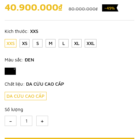
40.900.000₫
-49%
80.000.000₫
Kích thước:
XXS
XXS
XS
S
M
L
XL
XXL
Màu sắc:
ĐEN
Chất liệu:
DA CỪU CAO CẤP
DA CỪU CAO CẤP
Số lượng
-
+