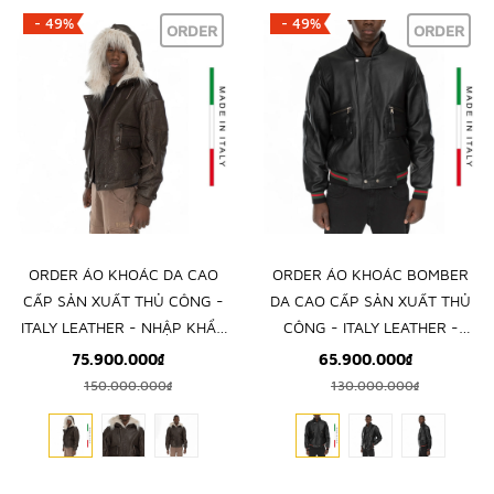
- 49%
- 49%
ORDER
ORDER
ORDER ÁO KHOÁC DA CAO
ORDER ÁO KHOÁC BOMBER
CẤP SẢN XUẤT THỦ CÔNG -
DA CAO CẤP SẢN XUẤT THỦ
ITALY LEATHER - NHẬP KHẨU
CÔNG - ITALY LEATHER -
CHÍNH NGẠCH TỪ Ý
NHẬP KHẨU CHÍNH NGẠCH
75.900.000₫
65.900.000₫
TỪ Ý
150.000.000₫
130.000.000₫