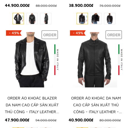
NHẬP KHẨU CHÍNH NGẠCH
NHẬP KHẨU CHÍNH NGẠCH
44.900.000₫
38.900.000₫
88.000.000₫
76.000.000₫
TỪ Ý
TỪ Ý
- 49%
- 49%
ORDER
ORDER
ORDER ÁO KHOÁC BLAZER
ORDER ÁO KHOÁC DA NAM
DA NAM CAO CẤP SẢN XUẤT
CAO CẤP SẢN XUẤT THỦ
THỦ CÔNG - ITALY LEATHER -
CÔNG - ITALY LEATHER -
NHẬP KHẨU CHÍNH NGẠCH
NHẬP KHẨU CHÍNH NGẠCH
47.900.000₫
40.900.000₫
94.000.000₫
80.000.000₫
TỪ Ý
TỪ Ý