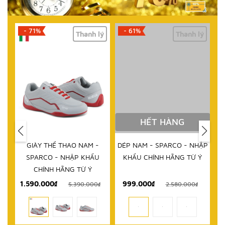
- 71%
- 61%
lý
Thanh lý
Thanh lý
HẾT HÀNG
IM
GIÀY THỂ THAO NAM -
DÉP NAM - SPARCO - NHẬP
D
RCO
SPARCO - NHẬP KHẨU
KHẨU CHÍNH HÃNG TỪ Ý
 TỪ
CHÍNH HÃNG TỪ Ý
1.590.000₫
999.000₫
₫
5.390.000₫
2.580.000₫