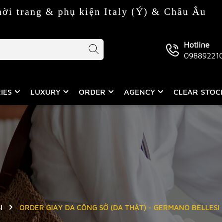
 phụ kiện Italy (Ý) & Châu Âu
Hotline
09889221
IES
LUXURY
ORDER
AGENCY
CLEAR STO
I
ORDER GIÀY DA CÔNG SỞ (DA THẬT) - GERMANO BELLESI 