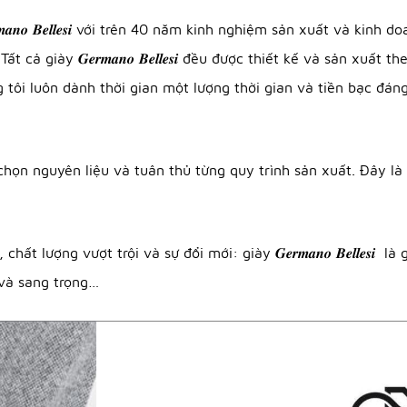
𝒂𝒏𝒐 𝑩𝒆𝒍𝒍𝒆𝒔𝒊 với trên 40 năm kinh nghiệm sản xuất và ki
cả giày 𝑮𝒆𝒓𝒎𝒂𝒏𝒐 𝑩𝒆𝒍𝒍𝒆𝒔𝒊 đều được thiết kế và sản x
tôi luôn dành thời gian một lượng thời gian và tiền bạc đáng
n việc lựa chọn nguyên liệu và tuân thủ từng quy trình sản xuất. Đ
 lượng vượt trội và sự đổi mới: giày 𝑮𝒆𝒓𝒎𝒂𝒏𝒐 𝑩𝒆𝒍𝒍𝒆𝒔
 và sang trọng…