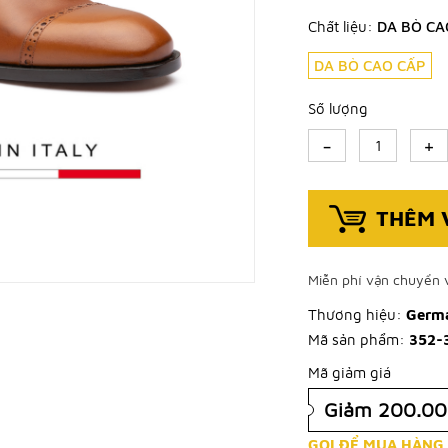
Chất liệu:
DA BÒ CA
DA BÒ CAO CẤP
Số lượng
-
+
THÊM 
Miễn phí vận chuyển v
Thương hiệu:
Germa
Mã sản phẩm:
352-
Mã giảm giá
Giảm 200.0
GỌI ĐỂ MUA HÀNG