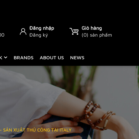
Đăng nhập
Giỏ hàng
00
Đăng ký
(
0
) sản phẩm
CK
BRANDS
ABOUT US
NEWS
- SẢN XUẤT THỦ CÔNG TẠI ITALY