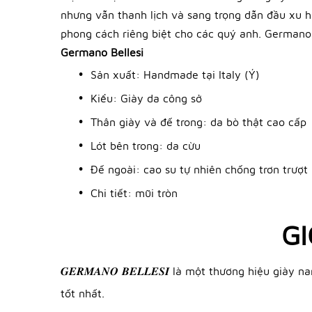
nhưng vẫn thanh lịch và sang trọng dẫn đầu xu h
phong cách riêng biệt cho các quý anh. Germano Be
Germano Bellesi
Sản xuất: Handmade tại Italy (Ý)
Kiểu: Giày da công sở
Thân giày và đế trong: da bò thật cao cấp
Lót bên trong: da cừu
Đế ngoài: cao su tự nhiên chống trơn trượt
Chi tiết: mũi tròn
GI
𝑮𝑬𝑹𝑴𝑨𝑵𝑶 𝑩𝑬𝑳𝑳𝑬𝑺𝑰 là một thương hiệu g
tốt nhất.