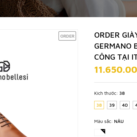
ORDER GIÀY
ORDER
GERMANO B
CÔNG TẠI I
11.650.0
Kích thước:
38
38
39
40
Màu sắc:
NÂU