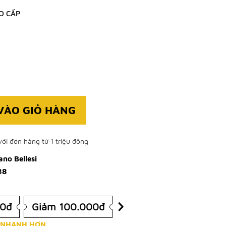
O CẤP
VÀO GIỎ HÀNG
ới đơn hàng từ 1 triệu đồng
no Bellesi
38
00đ
Giảm 100.000đ
 NHANH HƠN