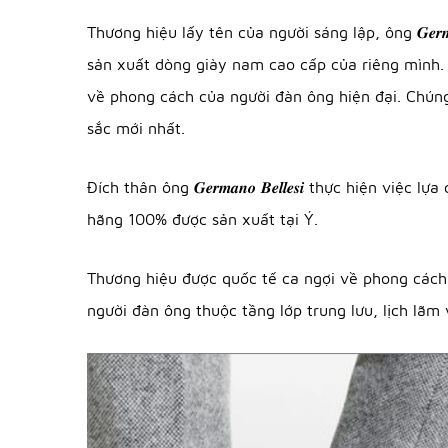
Thương hiệu lấy tên của người sáng lập, ông 𝑮𝒆𝒓
sản xuất dòng giày nam cao cấp của riêng mình. Tất 
về phong cách của người đàn ông hiện đại. Chúng 
sắc mới nhất.
Đích thân ông 𝑮𝒆𝒓𝒎𝒂𝒏𝒐 𝑩𝒆𝒍𝒍𝒆𝒔𝒊 thực hiệ
hãng 100% được sản xuất tại Ý.
Thương hiệu được quốc tế ca ngợi về phong cách, chất
người đàn ông thuộc tầng lớp trung lưu, lịch lãm