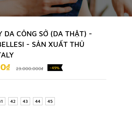
 DA CÔNG SỞ (DA THẬT) -
ELLESI - SẢN XUẤT THỦ
TALY
00₫
-49%
23.000.000₫
41
42
43
44
45