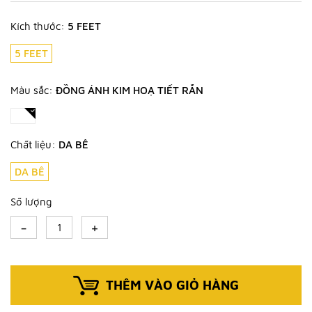
Kích thước:
5 FEET
5 FEET
Màu sắc:
ĐỒNG ÁNH KIM HOẠ TIẾT RẮN
Chất liệu:
DA BÊ
DA BÊ
Số lượng
-
+
THÊM VÀO GIỎ HÀNG