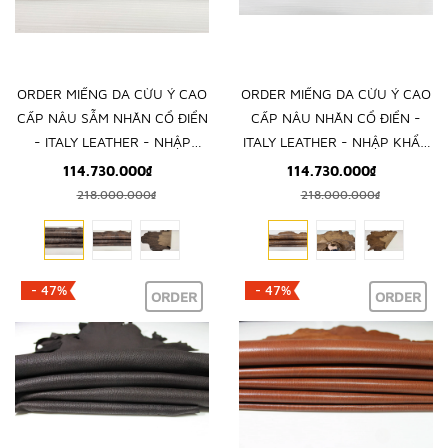
ORDER MIẾNG DA CỪU Ý CAO
ORDER MIẾNG DA CỪU Ý CAO
CẤP NÂU SẪM NHĂN CỔ ĐIỂN
CẤP NÂU NHĂN CỔ ĐIỂN -
- ITALY LEATHER - NHẬP
ITALY LEATHER - NHẬP KHẨU
KHẨU CHÍNH HÃNG TỪ Ý
CHÍNH HÃNG TỪ Ý
114.730.000₫
114.730.000₫
218.000.000₫
218.000.000₫
- 47%
- 47%
ORDER
ORDER