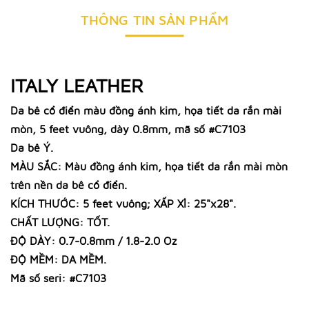
THÔNG TIN SẢN PHẨM
ITALY LEATHER
Da bê cổ điển màu đồng ánh kim, họa tiết da rắn mài
mòn, 5 feet vuông, dày 0.8mm, mã số #C7103
Da bê Ý.
MÀU SẮC: Màu đồng ánh kim, họa tiết da rắn mài mòn
trên nền da bê cổ điển.
KÍCH THƯỚC: 5 feet vuông; XẤP XỈ: 25"x28".
CHẤT LƯỢNG: TỐT.
ĐỘ DÀY: 0.7-0.8mm / 1.8-2.0 Oz
ĐỘ MỀM: DA MỀM.
Mã số seri: #C7103