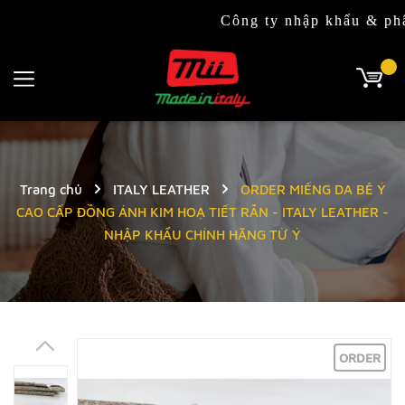
Công ty nhập khẩu & phân phối 
Trang chủ
ITALY LEATHER
ORDER MIẾNG DA BÊ Ý
CAO CẤP ĐỒNG ÁNH KIM HOẠ TIẾT RẮN - ITALY LEATHER -
NHẬP KHẨU CHÍNH HÃNG TỪ Ý
ORDER