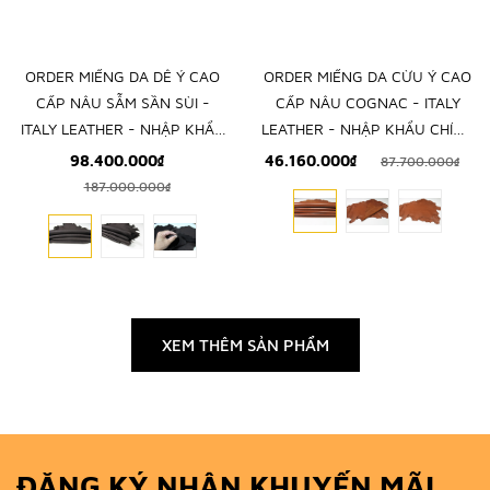
ORDER MIẾNG DA DÊ Ý CAO
ORDER MIẾNG DA CỪU Ý CAO
CẤP NÂU SẪM SẦN SÙI -
CẤP NÂU COGNAC - ITALY
ITALY LEATHER - NHẬP KHẨU
LEATHER - NHẬP KHẨU CHÍNH
CHÍNH HÃNG TỪ Ý
HÃNG TỪ Ý
98.400.000₫
46.160.000₫
87.700.000₫
187.000.000₫
XEM THÊM SẢN PHẨM
ĐĂNG KÝ NHẬN KHUYẾN MÃI