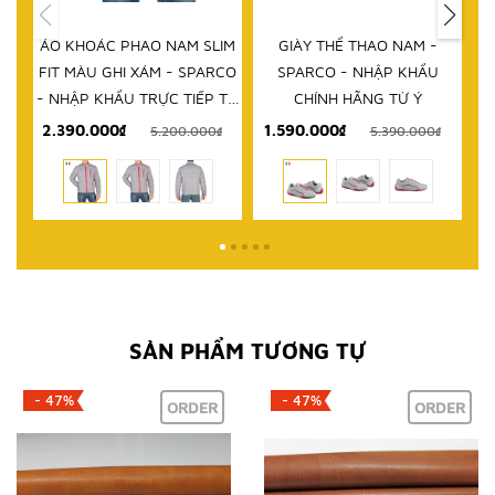
IM
GIÀY THỂ THAO NAM -
DÉP NAM - SPARCO - NHẬP
D
RCO
SPARCO - NHẬP KHẨU
KHẨU CHÍNH HÃNG TỪ Ý
 TỪ
CHÍNH HÃNG TỪ Ý
1.590.000₫
999.000₫
₫
5.390.000₫
2.580.000₫
SẢN PHẨM TƯƠNG TỰ
- 47%
- 47%
ORDER
ORDER