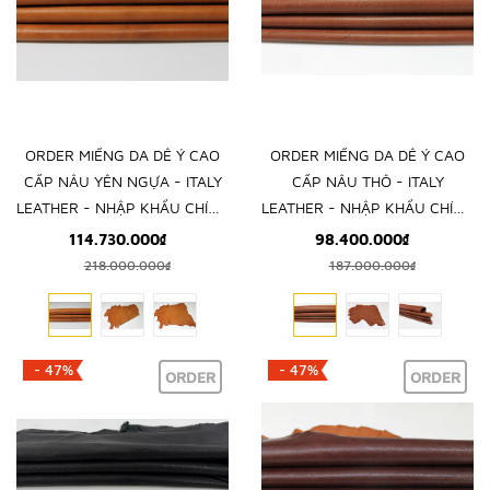
ORDER MIẾNG DA DÊ Ý CAO
ORDER MIẾNG DA DÊ Ý CAO
CẤP NÂU YÊN NGỰA - ITALY
CẤP NÂU THÔ - ITALY
LEATHER - NHẬP KHẨU CHÍNH
LEATHER - NHẬP KHẨU CHÍNH
HÃNG TỪ Ý
HÃNG TỪ Ý
114.730.000₫
98.400.000₫
218.000.000₫
187.000.000₫
- 47%
- 47%
ORDER
ORDER