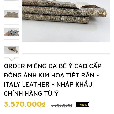
ORDER MIẾNG DA BÊ Ý CAO CẤP
ĐỒNG ÁNH KIM HOẠ TIẾT RẮN -
ITALY LEATHER - NHẬP KHẨU
CHÍNH HÃNG TỪ Ý
3.570.000₫
- 48%
6.800.000₫