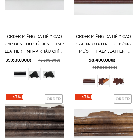
ORDER MIẾNG DA DÊ Ý CAO
ORDER MIẾNG DA DÊ Ý CAO
CẤP ĐEN THÔ CỔ ĐIỂN - ITALY
CẤP NÂU ĐỎ HẠT DẺ BÓNG
LEATHER - NHẬP KHẨU CHÍNH
MƯỢT - ITALY LEATHER -
HÃNG TỪ Ý
NHẬP KHẨU CHÍNH HÃNG TỪ
39.630.000₫
98.400.000₫
75.300.000₫
Ý
187.000.000₫
- 47%
- 47%
ORDER
ORDER