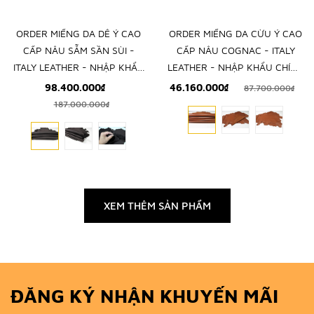
ORDER MIẾNG DA DÊ Ý CAO
ORDER MIẾNG DA CỪU Ý CAO
CẤP NÂU SẪM SẦN SÙI -
CẤP NÂU COGNAC - ITALY
ITALY LEATHER - NHẬP KHẨU
LEATHER - NHẬP KHẨU CHÍNH
CHÍNH HÃNG TỪ Ý
HÃNG TỪ Ý
98.400.000₫
46.160.000₫
87.700.000₫
187.000.000₫
XEM THÊM SẢN PHẨM
ĐĂNG KÝ NHẬN KHUYẾN MÃI