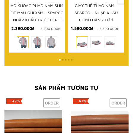
IM
GIÀY THỂ THAO NAM -
DÉP NAM - SPARCO - NHẬP
D
RCO
SPARCO - NHẬP KHẨU
KHẨU CHÍNH HÃNG TỪ Ý
 TỪ
CHÍNH HÃNG TỪ Ý
1.590.000₫
999.000₫
₫
5.390.000₫
2.580.000₫
SẢN PHẨM TƯƠNG TỰ
- 47%
- 47%
ORDER
ORDER