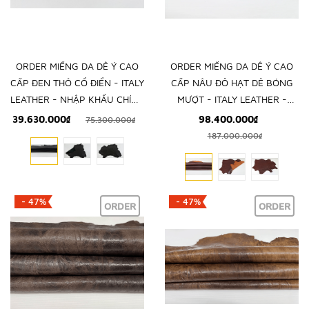
ORDER MIẾNG DA DÊ Ý CAO
ORDER MIẾNG DA DÊ Ý CAO
CẤP ĐEN THÔ CỔ ĐIỂN - ITALY
CẤP NÂU ĐỎ HẠT DẺ BÓNG
LEATHER - NHẬP KHẨU CHÍNH
MƯỢT - ITALY LEATHER -
HÃNG TỪ Ý
NHẬP KHẨU CHÍNH HÃNG TỪ
39.630.000₫
98.400.000₫
75.300.000₫
Ý
187.000.000₫
- 47%
- 47%
ORDER
ORDER