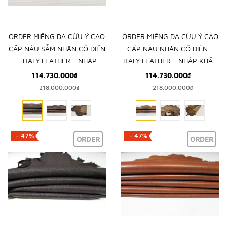
ORDER MIẾNG DA CỪU Ý CAO
ORDER MIẾNG DA CỪU Ý CAO
CẤP NÂU SẪM NHĂN CỔ ĐIỂN
CẤP NÂU NHĂN CỔ ĐIỂN -
- ITALY LEATHER - NHẬP
ITALY LEATHER - NHẬP KHẨU
KHẨU CHÍNH HÃNG TỪ Ý
CHÍNH HÃNG TỪ Ý
114.730.000₫
114.730.000₫
218.000.000₫
218.000.000₫
- 47%
- 47%
ORDER
ORDER