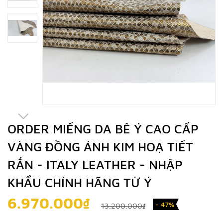
ORDER MIẾNG DA BÊ Ý CAO CẤP
VÀNG ĐỒNG ÁNH KIM HOẠ TIẾT
RẮN - ITALY LEATHER - NHẬP
KHẨU CHÍNH HÃNG TỪ Ý
6.970.000₫
- 47%
13.200.000₫