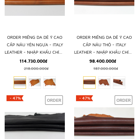
ORDER MIẾNG DA DÊ Ý CAO
ORDER MIẾNG DA DÊ Ý CAO
CẤP NÂU YÊN NGỰA - ITALY
CẤP NÂU THÔ - ITALY
LEATHER - NHẬP KHẨU CHÍNH
LEATHER - NHẬP KHẨU CHÍNH
HÃNG TỪ Ý
HÃNG TỪ Ý
114.730.000₫
98.400.000₫
218.000.000₫
187.000.000₫
- 47%
- 47%
ORDER
ORDER