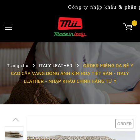
Công ty nhập khẩu & phân phối độc
Trang chủ
ITALY LEATHER
ORDER MIẾNG DA BÊ Ý
CAO CẤP VÀNG ĐỒNG ÁNH KIM HOẠ TIẾT RẮN - ITALY
LEATHER - NHẬP KHẨU CHÍNH HÃNG TỪ Ý
ORDER