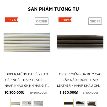
SẢN PHẨM TƯƠNG TỰ
- 47%
- 48%
ORDER
ORDER
ORDER MIẾNG DA BÊ Ý CAO
ORDER MIẾNG DA BÊ Ý CAO
CẤP NGÀ - ITALY LEATHER -
CẤP NÂU TRƠN - ITALY
NHẬP KHẨU CHÍNH HÃNG TỪ
LEATHER - NHẬP KHẨU CHÍNH
Ý
HÃNG TỪ Ý
10.300.000₫
3.360.000₫
19.600.000₫
6.400.000₫