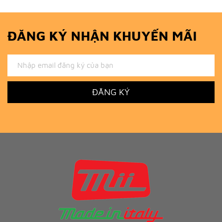
ĐĂNG KÝ NHẬN KHUYẾN MÃI
ĐĂNG KÝ