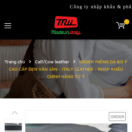
Công ty nhập khẩu & phân phối độc
Trang chủ
Calf/Cow leather
ORDER MIẾNG DA BÒ Ý
CAO CẤP ĐEN VÂN SẦN - ITALY LEATHER - NHẬP KHẨU
CHÍNH HÃNG TỪ Ý
ORDER