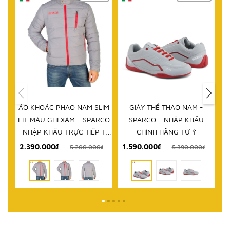
HẾT HÀNG
IM
GIÀY THỂ THAO NAM -
DÉP NAM - SPARCO - NHẬP
D
RCO
SPARCO - NHẬP KHẨU
KHẨU CHÍNH HÃNG TỪ Ý
 TỪ
CHÍNH HÃNG TỪ Ý
1.590.000₫
999.000₫
₫
5.390.000₫
2.580.000₫