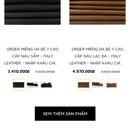
ORDER MIẾNG DA BÊ Ý CAO
ORDER MIẾNG DA BÊ Ý CAO
CẤP NÂU SẪM - ITALY
CẤP NÂU LẠC ĐÀ - ITALY
LEATHER - NHẬP KHẨU CHÍNH
LEATHER - NHẬP KHẨU CHÍNH
HÃNG TỪ Ý
HÃNG TỪ Ý
3.410.000₫
4.970.000₫
6.500.000₫
9.400.000₫
XEM THÊM SẢN PHẨM