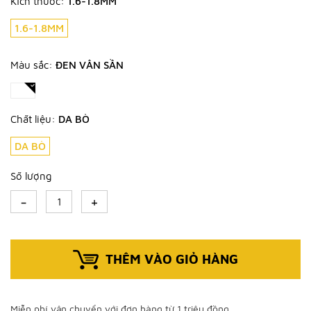
Kích thước:
1.6-1.8MM
1.6-1.8MM
Màu sắc:
ĐEN VÂN SẦN
Chất liệu:
DA BÒ
DA BÒ
Số lượng
-
+
THÊM VÀO GIỎ HÀNG
Miễn phí vận chuyển với đơn hàng từ 1 triệu đồng