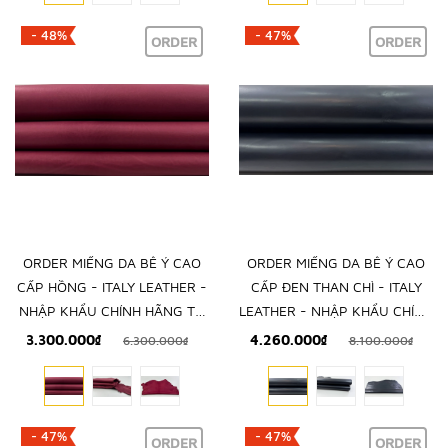
- 48%
- 47%
ORDER
ORDER
ORDER MIẾNG DA BÊ Ý CAO
ORDER MIẾNG DA BÊ Ý CAO
CẤP HỒNG - ITALY LEATHER -
CẤP ĐEN THAN CHÌ - ITALY
NHẬP KHẨU CHÍNH HÃNG TỪ
LEATHER - NHẬP KHẨU CHÍNH
Ý
HÃNG TỪ Ý
3.300.000₫
4.260.000₫
6.300.000₫
8.100.000₫
- 47%
- 47%
ORDER
ORDER