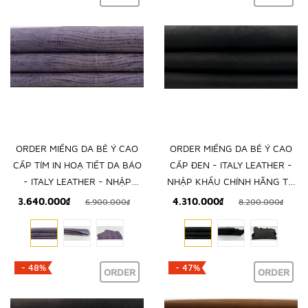
ORDER MIẾNG DA BÊ Ý CAO
ORDER MIẾNG DA BÊ Ý CAO
CẤP TÍM IN HOẠ TIẾT DA BÁO
CẤP ĐEN - ITALY LEATHER -
- ITALY LEATHER - NHẬP
NHẬP KHẨU CHÍNH HÃNG TỪ
KHẨU CHÍNH HÃNG TỪ Ý
Ý
3.640.000₫
4.310.000₫
6.900.000₫
8.200.000₫
- 48%
- 47%
ORDER
ORDER