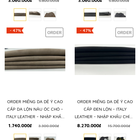
3.060.000₫
3.060.000₫
5.800.000₫
5.800.000₫
- 47%
- 47%
ORDER
ORDER
ORDER MIẾNG DA DÊ Ý CAO
ORDER MIẾNG DA DÊ Ý CAO
CẤP DA LỘN NÂU ÓC CHÓ -
CẤP ĐEN LỘN - ITALY
ITALY LEATHER - NHẬP KHẨU
LEATHER - NHẬP KHẨU CHÍNH
CHÍNH HÃNG TỪ Ý
HÃNG TỪ Ý
1.740.000₫
8.270.000₫
3.300.000₫
15.700.000₫