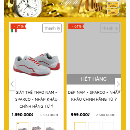
- 71%
- 61%
lý
Thanh lý
Thanh lý
HẾT HÀNG
IM
GIÀY THỂ THAO NAM -
DÉP NAM - SPARCO - NHẬP
D
RCO
SPARCO - NHẬP KHẨU
KHẨU CHÍNH HÃNG TỪ Ý
 TỪ
CHÍNH HÃNG TỪ Ý
1.590.000₫
999.000₫
₫
5.390.000₫
2.580.000₫