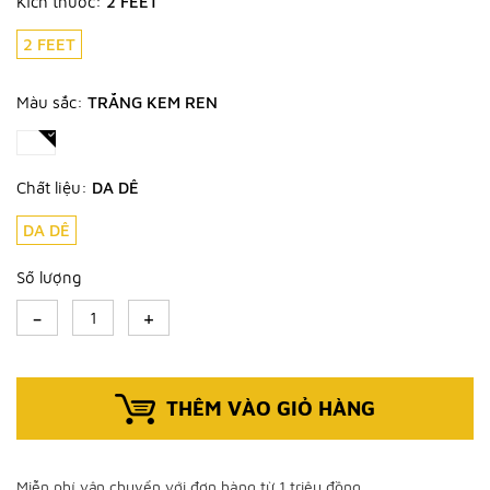
Kích thước:
2 FEET
2 FEET
Màu sắc:
TRẮNG KEM REN
Chất liệu:
DA DÊ
DA DÊ
Số lượng
-
+
THÊM VÀO GIỎ HÀNG
Miễn phí vận chuyển với đơn hàng từ 1 triệu đồng