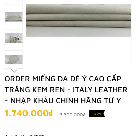
ORDER MIẾNG DA DÊ Ý CAO CẤP
TRẮNG KEM REN - ITALY LEATHER
- NHẬP KHẨU CHÍNH HÃNG TỪ Ý
1.740.000₫
- 47%
3.300.000₫