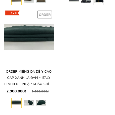
- 47%
ORDER
ORDER MIẾNG DA DÊ Ý CAO
CẤP XANH LÁ ĐẬM - ITALY
LEATHER - NHẬP KHẨU CHÍNH
HÃNG TỪ Ý
2.900.000₫
5.500.000₫