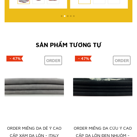
SẢN PHẨM TƯƠNG TỰ
- 47%
- 47%
ORDER
ORDER
ORDER MIẾNG DA DÊ Ý CAO
ORDER MIẾNG DA CỪU Ý CAO
CẤP XÁM DA LỘN - ITALY
CẤP DA LỘN ĐEN NHUỘM -