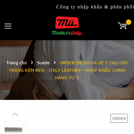
Công ty nhập khẩu & phân phối độc quy
Trang chủ
Suede
ORDER MIẾNG DA DÊ Ý CAO CẤP
TRẮNG KEM REN - ITALY LEATHER - NHẬP KHẨU CHÍNH
HÃNG TỪ Ý
ORDER