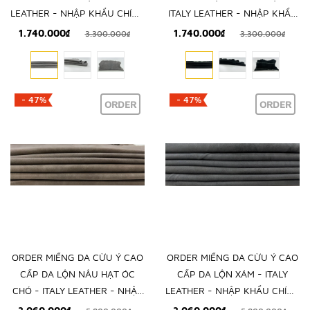
LEATHER - NHẬP KHẨU CHÍNH
ITALY LEATHER - NHẬP KHẨU
HÃNG TỪ Ý
CHÍNH HÃNG TỪ Ý
1.740.000₫
1.740.000₫
3.300.000₫
3.300.000₫
- 47%
- 47%
ORDER
ORDER
ORDER MIẾNG DA CỪU Ý CAO
ORDER MIẾNG DA CỪU Ý CAO
CẤP DA LỘN NÂU HẠT ÓC
CẤP DA LỘN XÁM - ITALY
CHÓ - ITALY LEATHER - NHẬP
LEATHER - NHẬP KHẨU CHÍNH
KHẨU CHÍNH HÃNG TỪ Ý
HÃNG TỪ Ý