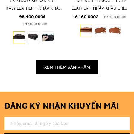
CẤP NÂU SẪM SẦN SÙI -
CẤP NÂU COGNAC - ITALY
ITALY LEATHER - NHẬP KHẨU
LEATHER - NHẬP KHẨU CHÍNH
CHÍNH HÃNG TỪ Ý
HÃNG TỪ Ý
98.400.000₫
46.160.000₫
87.700.000₫
187.000.000₫
XEM THÊM SẢN PHẨM
ĐĂNG KÝ NHẬN KHUYẾN MÃI