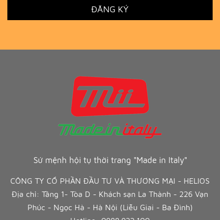
ĐĂNG KÝ
Sứ mệnh hội tụ thời trang "Made in Italy"
CÔNG TY CỔ PHẦN ĐẦU TƯ VÀ THƯƠNG MẠI - HELIOS
Địa chỉ: Tầng 1- Tòa D - Khách sạn La Thành - 226 Vạn
Phúc - Ngọc Hà - Hà Nội (Liễu Giai - Ba Đình)