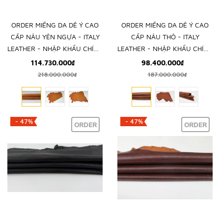
ORDER MIẾNG DA DÊ Ý CAO
ORDER MIẾNG DA DÊ Ý CAO
CẤP NÂU YÊN NGỰA - ITALY
CẤP NÂU THÔ - ITALY
LEATHER - NHẬP KHẨU CHÍNH
LEATHER - NHẬP KHẨU CHÍNH
HÃNG TỪ Ý
HÃNG TỪ Ý
114.730.000₫
98.400.000₫
218.000.000₫
187.000.000₫
- 47%
- 47%
ORDER
ORDER