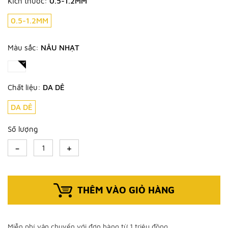
Kích thước:
0.5-1.2MM
0.5-1.2MM
Màu sắc:
NÂU NHẠT
Chất liệu:
DA DÊ
DA DÊ
Số lượng
-
+
THÊM VÀO GIỎ HÀNG
Miễn phí vận chuyển với đơn hàng từ 1 triệu đồng