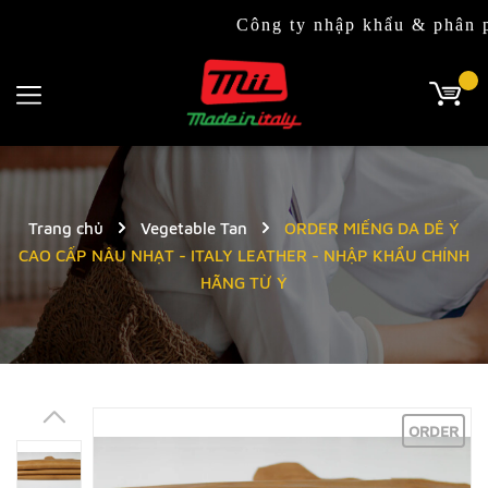
Công ty nhập khẩu & phân phối độc qu
Trang chủ
Vegetable Tan
ORDER MIẾNG DA DÊ Ý
CAO CẤP NÂU NHẠT - ITALY LEATHER - NHẬP KHẨU CHÍNH
HÃNG TỪ Ý
ORDER