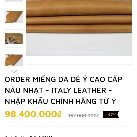
ORDER MIẾNG DA DÊ Ý CAO CẤP
NÂU NHẠT - ITALY LEATHER -
NHẬP KHẨU CHÍNH HÃNG TỪ Ý
98.400.000₫
- 47%
187.000.000₫