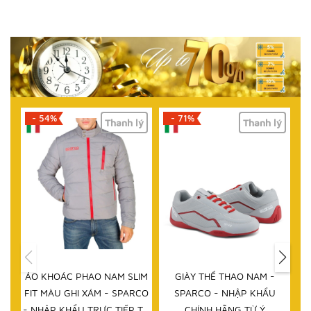
- 71%
- 61%
lý
Thanh lý
Thanh lý
HẾT HÀNG
IM
GIÀY THỂ THAO NAM -
DÉP NAM - SPARCO - NHẬP
D
RCO
SPARCO - NHẬP KHẨU
KHẨU CHÍNH HÃNG TỪ Ý
 TỪ
CHÍNH HÃNG TỪ Ý