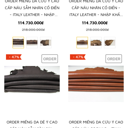
ORDER MIẾNG DA CỪU Ý CAO
ORDER MIẾNG DA CỪU Ý CAO
CẤP NÂU SẪM NHĂN CỔ ĐIỂN
CẤP NÂU NHĂN CỔ ĐIỂN -
- ITALY LEATHER - NHẬP
ITALY LEATHER - NHẬP KHẨU
KHẨU CHÍNH HÃNG TỪ Ý
CHÍNH HÃNG TỪ Ý
114.730.000₫
114.730.000₫
218.000.000₫
218.000.000₫
- 47%
- 47%
ORDER
ORDER
ORDER MIẾNG DA DÊ Ý CAO
ORDER MIẾNG DA CỪU Ý CAO