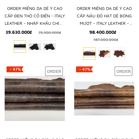
ORDER MIẾNG DA DÊ Ý CAO
ORDER MIẾNG DA DÊ Ý CAO
CẤP ĐEN THÔ CỔ ĐIỂN - ITALY
CẤP NÂU ĐỎ HẠT DẺ BÓNG
LEATHER - NHẬP KHẨU CHÍNH
MƯỢT - ITALY LEATHER -
HÃNG TỪ Ý
NHẬP KHẨU CHÍNH HÃNG TỪ
39.630.000₫
98.400.000₫
75.300.000₫
Ý
187.000.000₫
- 47%
- 47%
ORDER
ORDER