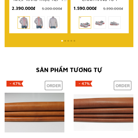
1.590.000₫
999.000₫
₫
5.390.000₫
2.580.000₫
SẢN PHẨM TƯƠNG TỰ
- 47%
- 47%
ORDER
ORDER